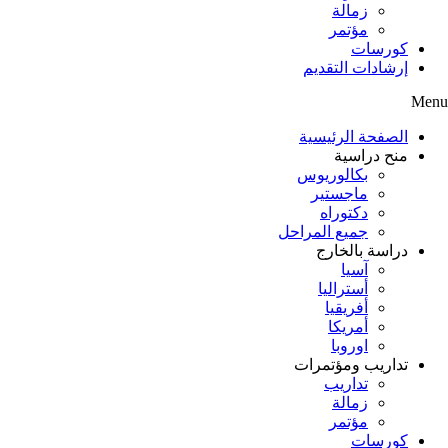
زمالة
مؤتمر
كورسات
إرشادات التقديم
Menu
الصفحة الرئيسية
منح دراسية
بكالوريوس
ماجستير
دكتوراه
جميع المراحل
دراسة بالخارج
آسيا
أستراليا
أفريقيا
أمريكا
اوروبا
تداريب ومؤتمرات
تداريب
زمالة
مؤتمر
كورسات