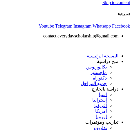
Skip to content
انضم إلينا
Youtube
Telegram
Instagram
Whatsapp
Facebook
contact.everydayscholarship@gmail.com
الصفحة الرئيسية
منح دراسية
بكالوريوس
ماجستير
دكتوراه
جميع المراحل
دراسة بالخارج
آسيا
أستراليا
أفريقيا
أمريكا
اوروبا
تداريب ومؤتمرات
تداريب