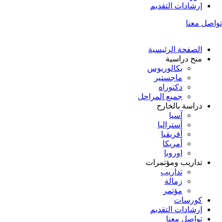
إرشادات التقديم
تواصل معنا
الصفحة الرئيسية
منح دراسية
بكالوريوس
ماجستير
دكتوراه
جميع المراحل
دراسة بالخارج
آسيا
أستراليا
أفريقيا
أمريكا
اوروبا
تداريب ومؤتمرات
تداريب
زمالة
مؤتمر
كورسات
إرشادات التقديم
تواصل معنا