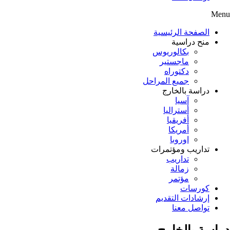
Menu
الصفحة الرئيسية
منح دراسية
بكالوريوس
ماجستير
دكتوراه
جميع المراحل
دراسة بالخارج
آسيا
أستراليا
أفريقيا
أمريكا
اوروبا
تداريب ومؤتمرات
تداريب
زمالة
مؤتمر
كورسات
إرشادات التقديم
تواصل معنا
دراسة بالخارج