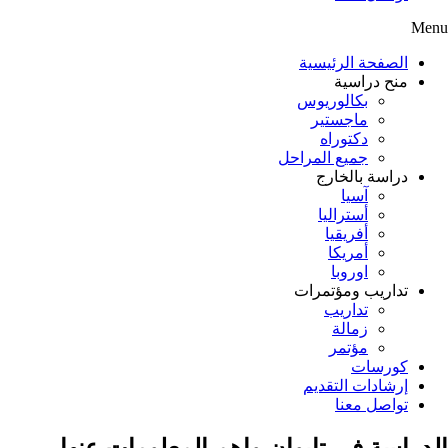
Menu
الصفحة الرئيسية
منح دراسية
بكالوريوس
ماجستير
دكتوراه
جميع المراحل
دراسة بالخارج
آسيا
أستراليا
أفريقيا
أمريكا
اوروبا
تداريب ومؤتمرات
تداريب
زمالة
مؤتمر
كورسات
إرشادات التقديم
تواصل معنا
الدراسة في تايوان واهم المعلومات عنها