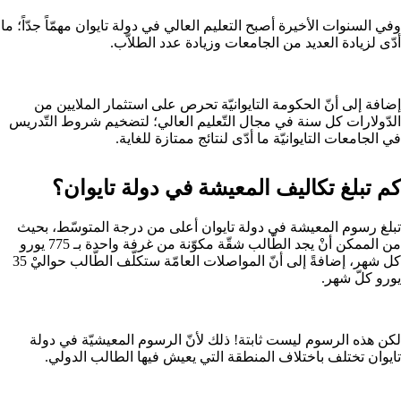
وفي السنوات الأخيرة أصبح التعليم العالي في دولة تايوان مهمّاً جدّاً؛ ما
أدّى لزيادة العديد من الجامعات وزيادة عدد الطلاّب.
إضافة إلى أنّ الحكومة التايوانيّة تحرص على استثمار الملايين من
الدّولارات كل سنة في مجال التّعليم العالي؛ لتضخيم شروط التّدريس
في الجامعات التايوانيّة ما أدّى لنتائج ممتازة للغاية.
كم تبلغ تكاليف المعيشة في دولة تايوان؟
تبلغ رسوم المعيشة في دولة تايوان أعلى من درجة المتوسّط، بحيث
من الممكن أنْ يجد الطّالب شقّة مكوّنة من غرفة واحدة بـ 775 يورو
كل شهر، إضافةً إلى أنّ المواصلات العامّة ستكلّف الطّالب حواليْ 35
يورو كلّ شهر.
لكن هذه الرسوم ليست ثابتة! ذلك لأنّ الرسوم المعيشيّة في دولة
تايوان تختلف باختلاف المنطقة التي يعيش فيها الطالب الدولي.