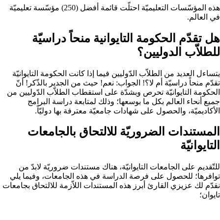
هذه المؤسّسات التعليميّة احتلّت قائمة أفضل (250) مؤسّسة تعليميّة
في العالم.
هل تقدّم الحكومة التايوانية منحاً دراسيّة
للطلاّب الدوليين؟
يتساءل العديد من الطلاّب الدّوليين فيما إذا كانت الحكومة التايوانيّة
تقدّم منحاً دراسيّة أم لا؟! الجواب: نعم! حيث من الجدير بالذّكر! أنّ
الحكومة التايوانيّة تحرص وبشدّة على استقطاب الطلاّب الدّوليين من
جميع أنحاء العالم بكل ما بوسعها؛ وذلك لمتابعة دراسة البرامج
الأكاديميّة، والحصول على شهادات جامعيّة معترفة بها دوليّاً.
المستندات الضروريّة للالتحاق بالجامعات
التايوانيّة
للتّقديم على الجامعات التايوانيّة، هناك مستندات ضروريّة لابدّ من
توافرها؛ للحصول على فرصة الدراسة في هذه الجامعات، وفيما يلي
نقدّم لك عزيزي القارئ أبرز هذه المستندات اللاّزمة للالتحاق بجامعات
تايوان؛