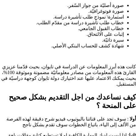
صورة أصليّة من جواز السّفر.
صورة فوتوغرافيّة.
استمارة\ نموذج طلب تأشيرة دراسة.
خطاب طلب تأشيرة دراسة من مقدّم الطلب.
خطاب القبول الجامعي.
إثبات على الالتحاق.
سيرة ذاتيّة.
شهادة كشف للحساب البنكي الأصلي.
كانت هذه أبرز المعلومات عن الدراسة في تايوان، بحيث قدّمنا عزيزي
القارئ هذه المعلومات من مصادر معلوماتيّة مضمونة وموثوقة 100%،
بحيث يمكنك الاعتماد عليها عند اختيارك دولة تايوان كوجهة دراسيّة في
المستقبل.
كيف نساعدك من اجل التقديم بشكل صحيح
على المنحة ؟​
أولا
: سوف تجد على قناتنا باليوتيوب فيديو شرح دقيقة لهذه الفرصة
من الألف إلى الياء، باتباع الخطوات سوف تقدم بشكل ناجح
ثانيا
: اذا ليست لديك المهارة الكافية او لا تستطيع كتابة مقالات بلغة