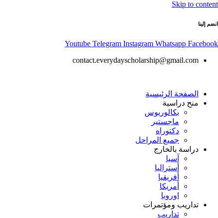
Skip to content
انضم إلينا
Youtube
Telegram
Instagram
Whatsapp
Facebook
contact.everydayscholarship@gmail.com
الصفحة الرئيسية
منح دراسية
بكالوريوس
ماجستير
دكتوراه
جميع المراحل
دراسة بالخارج
آسيا
أستراليا
أفريقيا
أمريكا
اوروبا
تداريب ومؤتمرات
تداريب