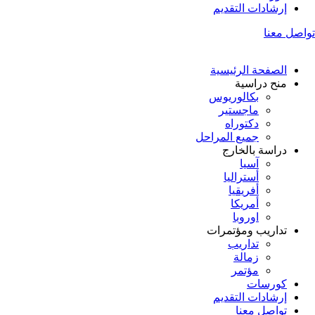
إرشادات التقديم
تواصل معنا
الصفحة الرئيسية
منح دراسية
بكالوريوس
ماجستير
دكتوراه
جميع المراحل
دراسة بالخارج
آسيا
أستراليا
أفريقيا
أمريكا
اوروبا
تداريب ومؤتمرات
تداريب
زمالة
مؤتمر
كورسات
إرشادات التقديم
تواصل معنا