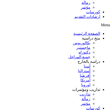
زمالة
مؤتمر
كورسات
إرشادات التقديم
Menu
الصفحة الرئيسية
منح دراسية
بكالوريوس
ماجستير
دكتوراه
جميع المراحل
دراسة بالخارج
آسيا
أستراليا
أفريقيا
أمريكا
اوروبا
تداريب ومؤتمرات
تداريب
زمالة
مؤتمر
كورسات