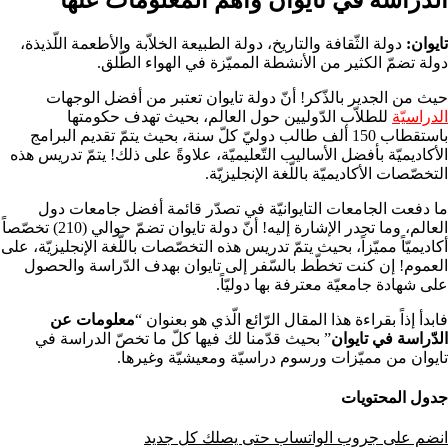
تايوان:
دولة الثّقافة والتاريخ، دولة الطبيعة الخلاّبة والأطعمة اللّذيذة،
دولة تضمّ الكثير من الأنشطة المميّزة في الهواء الطّلق.
حيث من الجدير بالذّكر! أنّ دولة تايوان تعتبر من أفضل الوجهات
الدراسيّة
للطلاّب الدّوليين حول العالم، بحيث تهدف حكومتها
باستقطاب 150 ألف طالب دوليّ كلّ سنة،
بحيث يتمّ تقديم البرامج
الأكاديميّة بأفضل الأساليب التّعليميّة، علاوةً على ذلك! يتمّ تدريس هذه
التخصّصات الأكاديميّة باللّغة الإنجليزيّة.
ما دفعت الجامعات التايوانيّة في تصدّر قائمة أفضل جامعات دول
العالم، وما تجدر الإشارة إليه! أنّ دولة تايوان تضمّ حوالي (210) تخصّصاً
أكاديميّاً مميّزاً،
بحيث يتمّ تدريس هذه التخصّصات باللّغة الإنجليزيّة، على
العموم! إن كنت تخطّط بالسّفر إلى تايوان بهدف الدّراسة والحصول
على شهادة جامعيّة معترفة بها دوليّاً.
فابدأ إذاً بقراءة هذا المقال الرّائع الّذي هو بعنوان “
معلومات عن
الدّراسة في تايوان
” بحيث قدّمنا لك فيها كلّ ما تخصّ الدراسة في
تايوان من مميّزات ورسوم دراسيّة ومعيشيّة وغيرها.
جدول المحتويات
انضم على جروب الواتساب حتى يصلك كل جديد