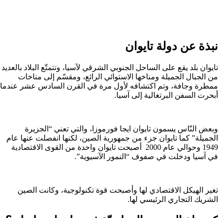
نبذة عن دولة تايوان
تايوان بلد يقع على الساحل الجنوبي الشرقي لآسيا، وتتمتّع البلاد بالعديد
من الجبال الجميلة ومناخها الاستوائي الرائع، ومقسّم إلى مناخات
ممطرة وجافة، وتم اكتشافه لأول مرة في القرن السادس عشر عندما
أبحرت السفن البرتغالية إلى آسيا.
وبعض النّاس يسمون تايوان ايجا فورموزا، والتي تعني “الجزيرة
الجميلة” كما تايوان جزء من جمهورية الصين، لكنها انفصلت عنها عام
1949 وحوالي عام 2000 أصبحت تايوان واحدة من القوى الاقتصادية
في آسيا ودخلت في صفوف “النمور الآسيوية”.
تغير الهيكل الاقتصادي لها وأصبحت قوة تكنولوجية، وكانت الصين
الشريك التجاري الرئيسي لها.