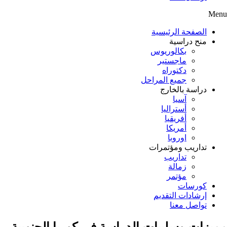
Menu
الصفحة الرئيسية
منح دراسية
بكالوريوس
ماجستير
دكتوراه
جميع المراحل
دراسة بالخارج
آسيا
أستراليا
أفريقيا
أمريكا
اوروبا
تداريب ومؤتمرات
تداريب
زمالة
مؤتمر
كورسات
إرشادات التقديم
تواصل معنا
مميزات وسلبيات الدراسة في كوريا الجنوبية