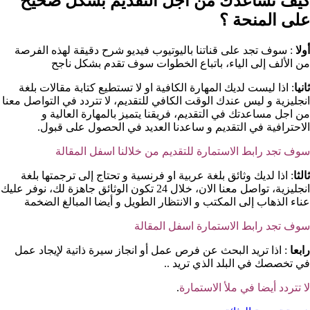
كيف نساعدك من اجل التقديم بشكل صحيح
على المنحة ؟​
أولا
: سوف تجد على قناتنا باليوتيوب فيديو شرح دقيقة لهذه الفرصة
من الألف إلى الياء، باتباع الخطوات سوف تقدم بشكل ناجح
ثانيا
: اذا ليست لديك المهارة الكافية او لا تستطيع كتابة مقالات بلغة
انجليزية و ليس عندك الوقت الكافي للتقديم، لا تتردد في التواصل معنا
من اجل مساعدتك في التقديم، فريقنا يتميز بالمهارة العالية و
الاحترافية في التقديم و ساعدنا العديد في الحصول على قبول.
سوف تجد رابط الاستمارة للتقديم من خلالنا اسفل المقالة
ثالثا
: اذا لديك وثائق بلغة عربية او فرنسية و تحتاج إلى ترجمتها بلغة
انجليزية، تواصل معنا الان، خلال 24 تكون الوثائق جاهزة لك، نوفر عليك
عناء الذهاب إلى المكتب و الانتظار الطويل و أيضا المبالغ الضخمة
سوف تجد رابط الاستمارة اسفل المقالة
رابعا
: اذا تريد البحث عن فرص عمل أو انجاز سيرة ذاتية لإيجاد عمل
في تخصصك في البلد الذي تريد ..
لا تتردد أيضا في ملأ الاستمارة
.