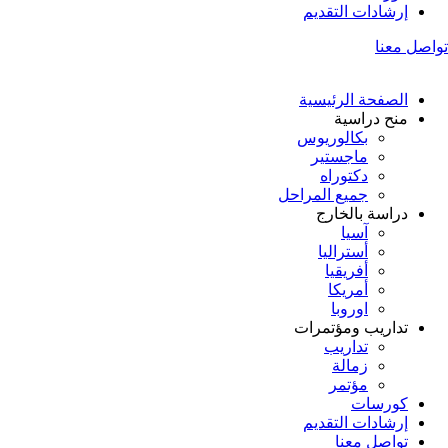
إرشادات التقديم
تواصل معنا
الصفحة الرئيسية
منح دراسية
بكالوريوس
ماجستير
دكتوراه
جميع المراحل
دراسة بالخارج
آسيا
أستراليا
أفريقيا
أمريكا
اوروبا
تداريب ومؤتمرات
تداريب
زمالة
مؤتمر
كورسات
إرشادات التقديم
تواصل معنا