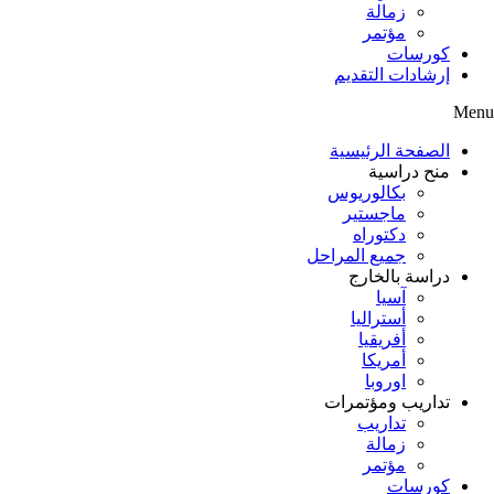
زمالة
مؤتمر
كورسات
إرشادات التقديم
Menu
الصفحة الرئيسية
منح دراسية
بكالوريوس
ماجستير
دكتوراه
جميع المراحل
دراسة بالخارج
آسيا
أستراليا
أفريقيا
أمريكا
اوروبا
تداريب ومؤتمرات
تداريب
زمالة
مؤتمر
كورسات