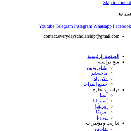
Skip to content
انضم إلينا
Youtube
Telegram
Instagram
Whatsapp
Facebook
contact.everydayscholarship@gmail.com
الصفحة الرئيسية
منح دراسية
بكالوريوس
ماجستير
دكتوراه
جميع المراحل
دراسة بالخارج
آسيا
أستراليا
أفريقيا
أمريكا
اوروبا
تداريب ومؤتمرات
تداريب