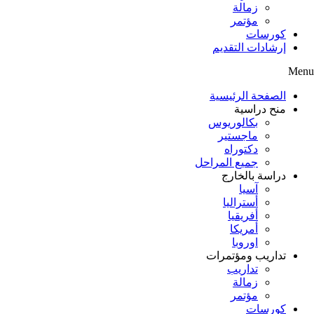
زمالة
مؤتمر
كورسات
إرشادات التقديم
Menu
الصفحة الرئيسية
منح دراسية
بكالوريوس
ماجستير
دكتوراه
جميع المراحل
دراسة بالخارج
آسيا
أستراليا
أفريقيا
أمريكا
اوروبا
تداريب ومؤتمرات
تداريب
زمالة
مؤتمر
كورسات