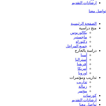
إرشادات التقديم
تواصل معنا
الصفحة الرئيسية
منح دراسية
بكالوريوس
ماجستير
دكتوراه
جميع المراحل
دراسة بالخارج
آسيا
أستراليا
أفريقيا
أمريكا
اوروبا
تداريب ومؤتمرات
تداريب
زمالة
مؤتمر
كورسات
إرشادات التقديم
تواصل معنا