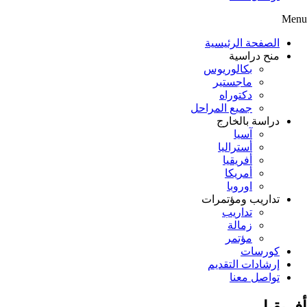
Menu
الصفحة الرئيسية
منح دراسية
بكالوريوس
ماجستير
دكتوراه
جميع المراحل
دراسة بالخارج
آسيا
أستراليا
أفريقيا
أمريكا
اوروبا
تداريب ومؤتمرات
تداريب
زمالة
مؤتمر
كورسات
إرشادات التقديم
تواصل معنا
أفريقيا