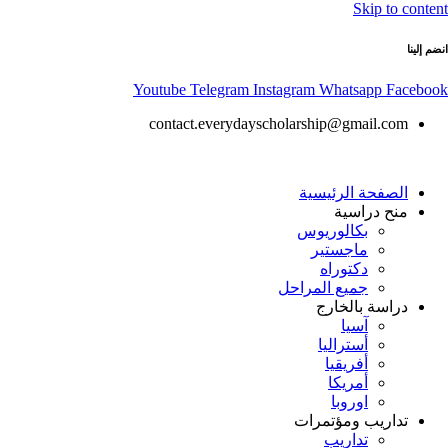
Skip to content
انضم إلينا
Youtube
Telegram
Instagram
Whatsapp
Facebook
contact.everydayscholarship@gmail.com
الصفحة الرئيسية
منح دراسية
بكالوريوس
ماجستير
دكتوراه
جميع المراحل
دراسة بالخارج
آسيا
أستراليا
أفريقيا
أمريكا
اوروبا
تداريب ومؤتمرات
تداريب