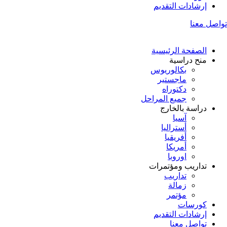
إرشادات التقديم
تواصل معنا
الصفحة الرئيسية
منح دراسية
بكالوريوس
ماجستير
دكتوراه
جميع المراحل
دراسة بالخارج
آسيا
أستراليا
أفريقيا
أمريكا
اوروبا
تداريب ومؤتمرات
تداريب
زمالة
مؤتمر
كورسات
إرشادات التقديم
تواصل معنا