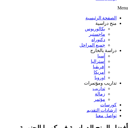
Menu
الصفحة الرئيسية
منح دراسية
بكالوريوس
ماجستير
دكتوراه
جميع المراحل
دراسة بالخارج
آسيا
أستراليا
أفريقيا
أمريكا
اوروبا
تداريب ومؤتمرات
تداريب
زمالة
مؤتمر
كورسات
إرشادات التقديم
تواصل معنا
أفضل المنح الدراسية في كوريا الجنوبية