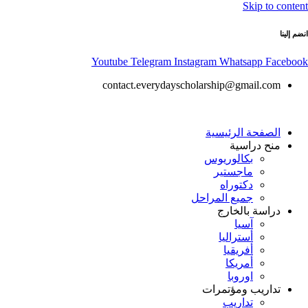
Skip to content
انضم إلينا
Youtube
Telegram
Instagram
Whatsapp
Facebook
contact.everydayscholarship@gmail.com
الصفحة الرئيسية
منح دراسية
بكالوريوس
ماجستير
دكتوراه
جميع المراحل
دراسة بالخارج
آسيا
أستراليا
أفريقيا
أمريكا
اوروبا
تداريب ومؤتمرات
تداريب