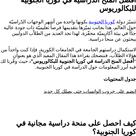
للبكالوريوس
تتميّز دولة
كوريا الجنوبية
بكونها واحدة من أشهر الوجهات الدّراسيّة
حول العالم، هذا بجانب تميّزها بتقديمها فرصاً تعليميّة ذات جودة عالية
جدّاً في بيئة أكاديميّة محفّزة، لهذا نجد العديد من الطلاّب الدوليين
يبحثون عن منحاً دراسية.
لاستكمال دراستهم الجامعة في الجامعات الكورية، فإذا كنت واحداً من
هؤلاء الطلاّب، فننصحك بقراءة هذا المقال المفيد الّذي هو بعنوان
“
أفضل المنح الدراسة في كوريا الجنوبية للبكالوريوس”،
حيث وفّرنا لك
فيه أبرز المعلومات حول الدراسة في كوريا الجنوبية.
جدول المحتويات
انضم على جروب الواتساب حتى يصلك كل جديد
كيف احصل على منحة دراسية مجانية في
كوريا الجنوبية؟