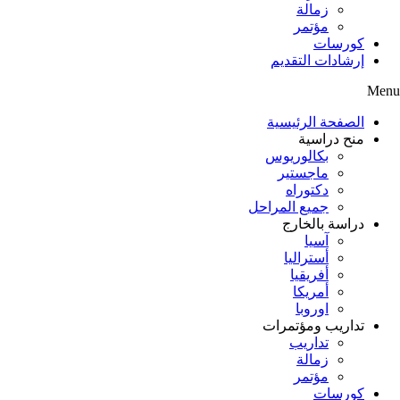
زمالة
مؤتمر
كورسات
إرشادات التقديم
Menu
الصفحة الرئيسية
منح دراسية
بكالوريوس
ماجستير
دكتوراه
جميع المراحل
دراسة بالخارج
آسيا
أستراليا
أفريقيا
أمريكا
اوروبا
تداريب ومؤتمرات
تداريب
زمالة
مؤتمر
كورسات