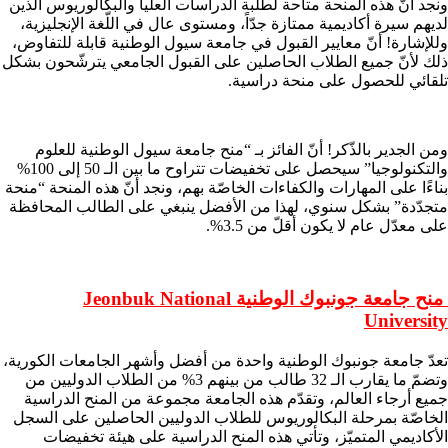
ونجد أنّ هذه المنحة متاحة لطلبة الدراسات العليا والبكالوريوس الّذين
لديهم سيرة أكاديمية ممتازة جدّاً، ومستوى عال في اللّغة الإنجليزية،
وللإشارة! أنّ معايير القبول في جامعة سيول الوطنية قابلة للتفاوض،
ذلك لأنّ جميع الطلاب الحاصلين على القبول الجامعي يترشّحون بشكل
تلقائي للحصول على منحة دراسية.
ومن الجدير بالذّكر! أنّ الفائز بـ “منح جامعة سيول الوطنية للعلوم
والتكنولوجيا” سيحصل على تخفيضات تتراوح ما بين الـ 50 إلى 100%
بناءًا على المهارات والكفاءات الخاصّة بهم، ونجد أنّ هذه المنحة “منحة
متجدّدة” بشكل سنوي، لهذا من الأفضل ينبغي على الطالب المحافظة
على معدّل عام لا يكون أقلّ من 3.5%.
منح جامعة جونبوك الوطنية Jeonbuk National
University
تعدّ جامعة جونبوك الوطنية واحدة من أفضل وأشهر الجامعات الكورية،
وتضمّ ما يقارب الـ 32 طالب من بينهم 3% من الطلاب الدوليين من
جميع أرجاء العالم، وتقدّم هذه الجامعة مجموعة من المنح الدراسية
الخاصّة بمرحلة البكالوريوس للطلاب الدوليين الحاصلين على السجل
الأكاديمي المتميّز، وتأتي هذه المنح الدراسية على هيئة تخفيضات