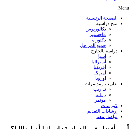
Menu
الصفحة الرئيسية
منح دراسية
بكالوريوس
ماجستير
دكتوراه
جميع المراحل
دراسة بالخارج
آسيا
أستراليا
أفريقيا
أمريكا
اوروبا
تداريب ومؤتمرات
تداريب
زمالة
مؤتمر
كورسات
إرشادات التقديم
تواصل معنا
أيهم أفضل في الدراسة: اسبانيا أم إيطاليا؟