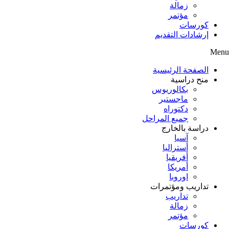
زمالة
مؤتمر
كورسات
إرشادات التقديم
Menu
الصفحة الرئيسية
منح دراسية
بكالوريوس
ماجستير
دكتوراه
جميع المراحل
دراسة بالخارج
آسيا
أستراليا
أفريقيا
أمريكا
اوروبا
تداريب ومؤتمرات
تداريب
زمالة
مؤتمر
كورسات