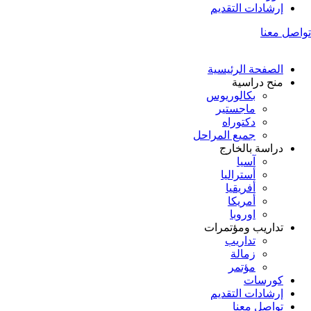
إرشادات التقديم
تواصل معنا
الصفحة الرئيسية
منح دراسية
بكالوريوس
ماجستير
دكتوراه
جميع المراحل
دراسة بالخارج
آسيا
أستراليا
أفريقيا
أمريكا
اوروبا
تداريب ومؤتمرات
تداريب
زمالة
مؤتمر
كورسات
إرشادات التقديم
تواصل معنا