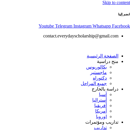
Skip to content
انضم إلينا
Youtube
Telegram
Instagram
Whatsapp
Facebook
contact.everydayscholarship@gmail.com
الصفحة الرئيسية
منح دراسية
بكالوريوس
ماجستير
دكتوراه
جميع المراحل
دراسة بالخارج
آسيا
أستراليا
أفريقيا
أمريكا
اوروبا
تداريب ومؤتمرات
تداريب