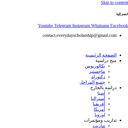
Skip to content
انضم إلينا
Youtube
Telegram
Instagram
Whatsapp
Facebook
contact.everydayscholarship@gmail.com
الصفحة الرئيسية
منح دراسية
بكالوريوس
ماجستير
دكتوراه
جميع المراحل
دراسة بالخارج
آسيا
أستراليا
أفريقيا
أمريكا
اوروبا
تداريب ومؤتمرات
تداريب