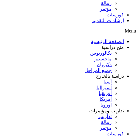
زمالة
مؤتمر
كورسات
إرشادات التقديم
Menu
الصفحة الرئيسية
منح دراسية
بكالوريوس
ماجستير
دكتوراه
جميع المراحل
دراسة بالخارج
آسيا
أستراليا
أفريقيا
أمريكا
اوروبا
تداريب ومؤتمرات
تداريب
زمالة
مؤتمر
كورسات