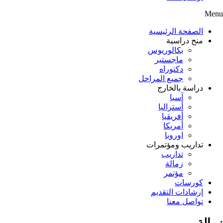
Menu
الصفحة الرئيسية
منح دراسية
بكالوريوس
ماجستير
دكتوراه
جميع المراحل
دراسة بالخارج
آسيا
أستراليا
أفريقيا
أمريكا
اوروبا
تداريب ومؤتمرات
تداريب
زمالة
مؤتمر
كورسات
إرشادات التقديم
تواصل معنا
زمالة