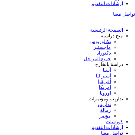
إرشادات التقديم
تواصل معنا
الصفحة الرئيسية
منح دراسية
بكالوريوس
ماجستير
دكتوراه
جميع المراحل
دراسة بالخارج
آسيا
أستراليا
أفريقيا
أمريكا
اوروبا
تداريب ومؤتمرات
تداريب
زمالة
مؤتمر
كورسات
إرشادات التقديم
تواصل معنا