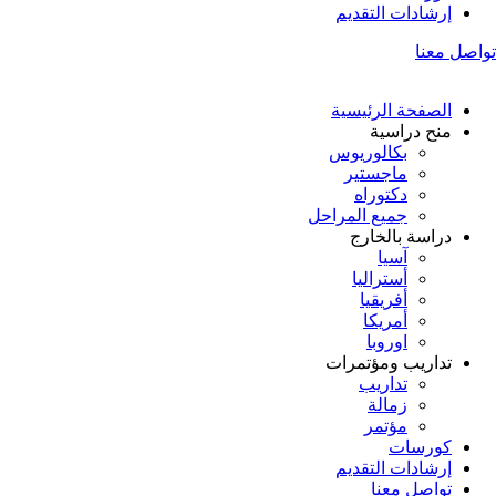
إرشادات التقديم
تواصل معنا
الصفحة الرئيسية
منح دراسية
بكالوريوس
ماجستير
دكتوراه
جميع المراحل
دراسة بالخارج
آسيا
أستراليا
أفريقيا
أمريكا
اوروبا
تداريب ومؤتمرات
تداريب
زمالة
مؤتمر
كورسات
إرشادات التقديم
تواصل معنا