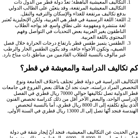
التكاليف المعيشية الباهظة؛ تعدّ دولة قطر من الدول ذات
التكاليف المعيشية المرتفعة، وقد يتعيّن على الطالب الدولي
بدفع تكاليف مرتفعة للغذاء والإسكان والترفيه والنقل.
اللغة؛ اللغة الرسمية في قطر هي العربية، ولكن الإنجليزية تُعتبر
لغة منتشرة ومفهومة على نطاق واسع. قد يواجه الطلاب
الناطقون بغير العربية بعض التحديات في التواصل وفهم
المحتوى باللغة العربية.
الطقس: يتميز طقس قطر بارتفاع درجات الحرارة خلال فصل
الصيف، وتكون الأجواء جافة، وقد يكون الطقس الحار والرطب
غير مألوف بالنسبة للطلاب القادمين من مناطق ذات مناخ بارد.
كم تكاليف الدراسة والمعيشة في قطر؟
التكاليف الدراسية في دولة قطر تختلف باختلاف الجامعة ونوع
التخصص المراد دراسته، حيث نجد أنّ هنالك بعض الفروع في جامعات
قطر الدولية تصل تكاليفها حوالي 70000 ريال قطري في الفصل
الدراسي الواحد، والبعض الآخر أقل من ذلك كدراسة تخصص الفنون
الّذي يبلغ تكلفته إلى الـ 8000 ريال قطري، أما بالنسبة لتخصص
الهندسة فنجد أنّها تصل إلى الـ 13000 ريال قطري في السنة الأولى.
وعن الحديث عن التكاليف المعيشية، فنجد أنّ إيجار شقة في دولة
قطر يتراوح ما بين الـ 4000 إلى 6000 ريال قطري، وذلك معتمد على