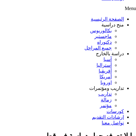
Menu
الصفحة الرئيسية
منح دراسية
بكالوريوس
ماجستير
دكتوراه
جميع المراحل
دراسة بالخارج
آسيا
أستراليا
أفريقيا
أمريكا
اوروبا
تداريب ومؤتمرات
تداريب
زمالة
مؤتمر
كورسات
إرشادات التقديم
تواصل معنا
ما لا تعرفه حول دراسة في قطر