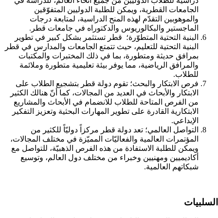
دراسية للطلاب الدوليين من جميع أنحاء العالم، للدراسة في
الجامعات القطرية، ويمكن للطلبة الدوليين المتفوّقين
والموهوبين التقدّم لهذه المنح الدراسية، لمتابعة درجات
الماجستير والبكالوريوس والدكتوراه في جامعات قطر.
البنية التحتية المتطوّرة؛ قطر تستثمر بشكل كبير في تطوير
البنية التحتية للتعليم، حيث تتمتع الجامعات والمدارس في قطر
بمرافق حديثة ومتطورة، بما في ذلك المختبرات والمكتبات
والمرافق الرياضية، مما يوفر بيئة تعليمية متطورة وملائمة
للطلاب.
فرص الابتكار والبحث؛ تقوم دولة قطر بتشجيع الطلاب على
الابتكار والأبحاث في العديد من المجالات، كما أنّ هنالك الكثير
من الفرص المتاحة للطلاب للانضمام في الأبحاث والمشاريع
الابتكارية القادرة على تطوير المهارات البحثية وتعزيز التفكير
الإبداعي.
التواصل العالمي؛ تعد دولة قطر مركزاً دوليّاً للكثير من
المؤتمرات العالمية والفعاليّات المميّزة في مختلف المجالات،
ويمكن للطلبة الاستفادة من هذه الفرص الذهبيّة، للتواصل مع
أكاديميين ومهنيين وخبراء من مختلف دول العالم، وتوسيع
شبكاتهم العالمية.
السلبيات