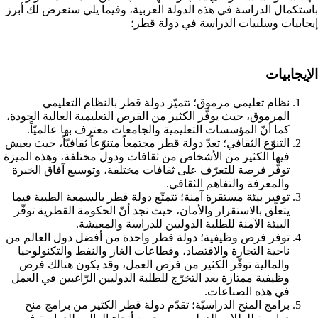
باستكمال الدراسة في هذه الدولة العربية، وفيما يلي سنعرض لك أبرز
إيجابيات وسلبيات الدراسة في دولة قطر؛
الإيجابيات
نظام تعليمي مرموق؛ تتميّز دولة قطر بالنظام التعليمي
المرموق، حيث يوفّر الكثير من الفرص التعليمية العالية الجودة،
كما أنّ المؤسسات التعليمية والجامعات معترف بها عالميّاً.
التنوّع الثقافي؛ تعدّ دولة قطر مجتمعاً متنوّعاً ثقافيّاً، حيث يعيش
فيها الكثير من الأشخاص من ثقافات ودول مختلفة، وهذه الميزة
توفّر فرصة للتعرّف على ثقافات مختلفة، وتوسيع آفاق الخبرة
والمعرفة والتفاهم الثقافي.
توفير بيئة مستقرة آمنة؛ تتمتّع دولة قطر بالسمعة الطيبة فيما
يتعلّق بالاستقرار والأمان، حيث نجد أنّ الحكومة القطرية توفّر
البيئة الآمنة للطلبة الدوليين للدراسة والمعيشة.
توفر فرص وظيفية؛ دولة قطر واحدة من أفضل دول العالم من
ناحية التجارة والاقتصاد، وقطاعات الغاز والنفط والتكنولوجيا
والمالية توفّر الكثير من فرص العمل، وقد يكون هنالك فرص
وظيفية ممتازة بعد التخرّج للطلبة الدوليين الرّاغبين في العمل
في هذه الصناعات.
برامج المنح الدراسيّة؛ تقدّم دولة قطر الكثير من برامج منح