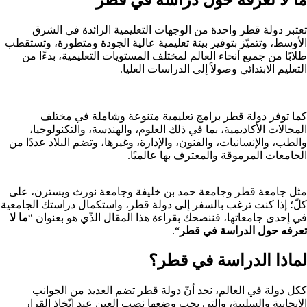
تعتبر دولة قطر واحدة من الوجهات التعليمية الرائدة في الشرق
الأوسط، وتتميّز بتوفير بيئة تعليمية عالية الجودة ومتطورة، وتستقطب
طلابًا من جميع أنحاء العالم لمختلف المستويات التعليمية، بدءًا من
التعليم الابتدائي وصولاً إلى الدراسات العليا.
كما توفر دولة قطر برامج تعليمية متنوعة وشاملة في مختلف
المجالات الأكاديمية، بما في ذلك العلوم، والهندسة، والتكنولوجيا،
والطب، والإنسانيات، والفنون، والإدارة، وغيرها، وتضم البلاد عددًا من
الجامعات المرموقة والمعترف بها عالميًا.
مثل جامعة قطر وجامعة حمد بن خليفة وجامعة نورث ويسترن، على
كلّ؛ إذا كنت ترغب بالسفر إلى دولة قطر، واستكمال دراستك الجامعية
في إحدى جامعاتها، فننصحك بقراءة هذا المقال الذّي هو بعنوان “
ما لا
تعرفه حول الدراسة في قطر
“.
لماذا الدراسة في قطر؟
ككل دولة في العالم، نجد أنّ دولة قطر تضم العديد من الجوانب
الإيجابية والسلبية، والتي يجب وضعها نصب العين عند اتّخاذ القرار