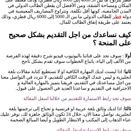
المكان ومساحة الشقة، ومن الأفضل أن يقطن الطالب الدولي في
المدن الجامعية، كونها أقل تكلفة، وتتراوح المصاريف المعيشية في
دولة
قطر
للطالب الدولي ما بين الـ 5000 إلى 6000 ريال قطري، وذلك
يعتمد على طريقة إنفاق الطالب للمال.
كيف نساعدك من اجل التقديم بشكل صحيح
على المنحة ؟​
أولا
: سوف تجد على قناتنا باليوتيوب فيديو شرح دقيقة لهذه الفرصة
من الألف إلى الياء، باتباع الخطوات سوف تقدم بشكل ناجح
ثانيا
: اذا ليست لديك المهارة الكافية او لا تستطيع كتابة مقالات بلغة
انجليزية و ليس عندك الوقت الكافي للتقديم، لا تتردد في التواصل معنا
من اجل مساعدتك في التقديم، فريقنا يتميز بالمهارة العالية و
الاحترافية في التقديم و ساعدنا العديد في الحصول على قبول.
سوف تجد رابط الاستمارة للتقديم من خلالنا اسفل المقالة
ثالثا
: اذا لديك وثائق بلغة عربية او فرنسية و تحتاج إلى ترجمتها بلغة
انجليزية، تواصل معنا الان، خلال 24 تكون الوثائق جاهزة لك، نوفر عليك
عناء الذهاب إلى المكتب و الانتظار الطويل و أيضا المبالغ الضخمة
سوف تجد رابط الاستمارة اسفل المقالة