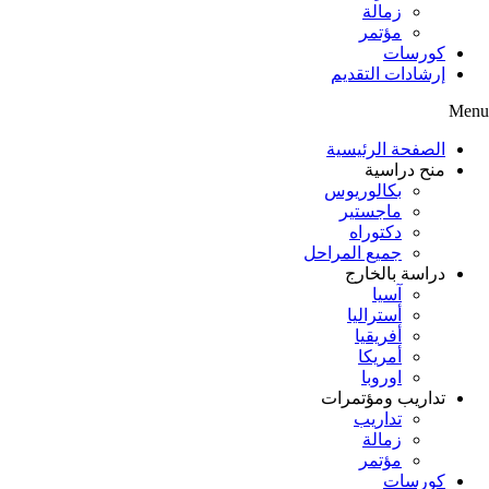
زمالة
مؤتمر
كورسات
إرشادات التقديم
Menu
الصفحة الرئيسية
منح دراسية
بكالوريوس
ماجستير
دكتوراه
جميع المراحل
دراسة بالخارج
آسيا
أستراليا
أفريقيا
أمريكا
اوروبا
تداريب ومؤتمرات
تداريب
زمالة
مؤتمر
كورسات