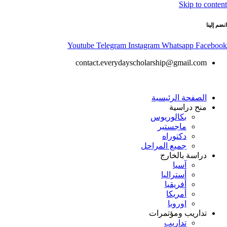
Skip to content
انضم إلينا
Youtube
Telegram
Instagram
Whatsapp
Facebook
contact.everydayscholarship@gmail.com
الصفحة الرئيسية
منح دراسية
بكالوريوس
ماجستير
دكتوراه
جميع المراحل
دراسة بالخارج
آسيا
أستراليا
أفريقيا
أمريكا
اوروبا
تداريب ومؤتمرات
تداريب