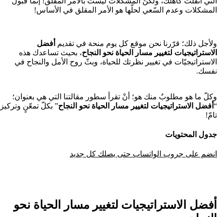
التي أثقلت كاهلك، ولكنّ المشكلات ليست بالأمر المقلق! إنّما قبول
المشكلات وعدم السّعي لحلّها هو الأمر المقلق في الأساس!
ولأجل ذلك؛ قرّرنا نحن موقع كل يوم منحة في تقديم
أفضل
الاستراتيجيات لتغيير مسار الحياة نحو النجاح
، بحيث تساعدك هذه
الاستراتيجيّات في تغيير نظرتك للحياة، وبثّ روح الأمل والنجاح في
نفسك.
وكلّ ما هو مطلوبٌ منك هو؛ أنْ تقرأ سطور مقالتنا التي هي بعنوان؛
“
أفضل الاستراتيجيات لتغيير مسار الحياة نحو النجاح
” بكلّ تمعّنٍ وتركيز
تامّ!
جدول المحتويات
انضم على جروب الواتساب حتى يصلك كل جديد
أفضل الاستراتيجيات لتغيير مسار الحياة نحو