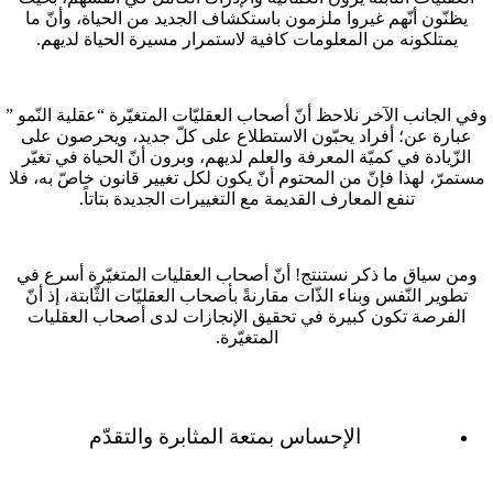
يظنّون أنّهم غيروا ملزمون باستكشاف الجديد من الحياة، وأنّ ما
يمتلكونه من المعلومات كافية لاستمرار مسيرة الحياة لديهم.
وفي الجانب الآخر نلاحظ أنّ أصحاب العقليّات المتغيّرة “عقلية النّمو ”
عبارة عن؛ أفراد يحبّون الاستطلاع على كلّ جديد، ويحرصون على
الزّيادة في كميّة المعرفة والعلم لديهم، وبرون أنّ الحياة في تغيّر
مستمرّ، لهذا فإنّ من المحتوم أنّ يكون لكل تغيير قانون خاصّ به، فلا
تنفع المعارف القديمة مع التغييرات الجديدة بتاتاً.
ومن سياق ما ذكر نستنتج! أنّ أصحاب العقليات المتغيّرة أسرع في
تطوير النّفس وبناء الذّات مقارنةً بأصحاب العقليّات الثّابتة، إذ أنّ
الفرصة تكون كبيرة في تحقيق الإنجازات لدى أصحاب العقليات
المتغيّرة.
الإحساس بمتعة المثابرة والتقدّم