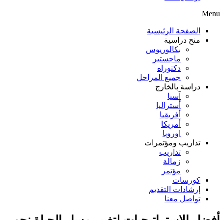
Menu
الصفحة الرئيسية
منح دراسية
بكالوريوس
ماجستير
دكتوراه
جميع المراحل
دراسة بالخارج
آسيا
أستراليا
أفريقيا
أمريكا
اوروبا
تداريب ومؤتمرات
تداريب
زمالة
مؤتمر
كورسات
إرشادات التقديم
تواصل معنا
أفضل الاستراتيجيات لتغيير مسار الحياة نحو