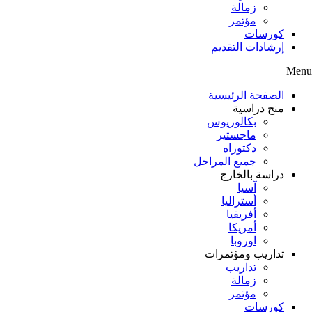
زمالة
مؤتمر
كورسات
إرشادات التقديم
Menu
الصفحة الرئيسية
منح دراسية
بكالوريوس
ماجستير
دكتوراه
جميع المراحل
دراسة بالخارج
آسيا
أستراليا
أفريقيا
أمريكا
اوروبا
تداريب ومؤتمرات
تداريب
زمالة
مؤتمر
كورسات