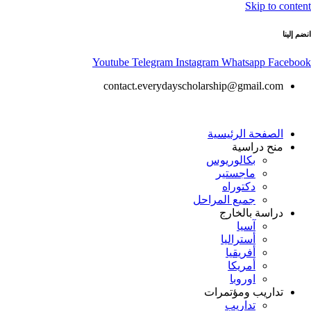
Skip to content
انضم إلينا
Youtube
Telegram
Instagram
Whatsapp
Facebook
contact.everydayscholarship@gmail.com
الصفحة الرئيسية
منح دراسية
بكالوريوس
ماجستير
دكتوراه
جميع المراحل
دراسة بالخارج
آسيا
أستراليا
أفريقيا
أمريكا
اوروبا
تداريب ومؤتمرات
تداريب