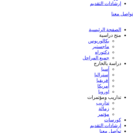
إرشادات التقديم
تواصل معنا
الصفحة الرئيسية
منح دراسية
بكالوريوس
ماجستير
دكتوراه
جميع المراحل
دراسة بالخارج
آسيا
أستراليا
أفريقيا
أمريكا
اوروبا
تداريب ومؤتمرات
تداريب
زمالة
مؤتمر
كورسات
إرشادات التقديم
تواصل معنا