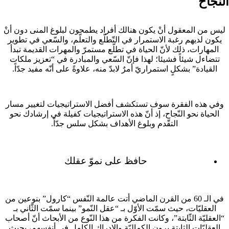
النجاح
ليس من المعقول أنْ يكون هنالك أفراد يطمحون لبلوغ المنى دون أنْ
يكون لديهم رغبة الاستمرار في التّطلّع والتعلّم، والسّعي في تطوير
المهارات، ذلك لأنّ الحياة في تطلّع مستمرّ والمهرات القديمة تبدأ
تتضاءل شيئاً فشيئا؛ لهذا فإنّ السّعي والمبادرة في “تعزيز ملكات
القيادة” بشكلٍ استمراريّ أمرٌ لابدّ منه، علاوةً على أنّه مفيد جدّاً.
وفي هذه الفقرة سوف تستكشف أفضل الاستراتيجيات لتغيير مسار
الحياة نحو النّجاح، إذ أنّ هذه الاستراتيجيات كفيلة في إرشادك نحو
التقّدم وبلوغ الأهداف بشكل سلس جدّاً.
حافظ على نموّ عقلك
في الـ 60 من القرن الماضي أتت عالمة النّفس “كارول” بنوعين من
العقليّات، حيث سمّت الأوّل بـ “عقل النّمو” بينما سمّت الثّاني بـ
“العقليّة الثّابتة”، وكانت الفكرة من هذا النّوع من الأبحاث أنّ أصحاب
العقليّات الثابتة يرون الكماليّة والإدراك الكامل في أنفسهم، بحيث