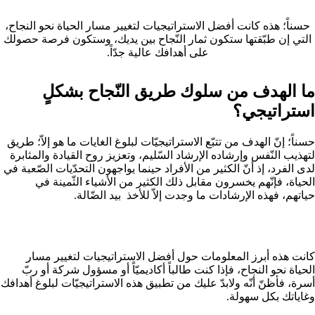
حسناً؛ هذه كانت أفضل الاستراتيجيات لتغيير مسار الحياة نحو النجاح،
التي إن طبّقتها ستكون ثمار النّجاح بين يديك، وستكون فرصة حصولك
على أهدافك عالية جدّاً.
ما الهدف من سلوك طريق النّجاح بشكلٍ
استراتيجي؟
حسناً؛ إنّ الهدف من تتبّع الاستراتيجيّات لبلوغ الغايات ما هو إلاّ؛ طريق
لتهذيب النّفس وإرشاده الإرشاد السّليم، وتعزيز روح القيادة والمثابرة
لدى الفرد، إذ أنّ الكثير من الأفراد حينما يواجهون التحدّيات الصّعبة في
الحياة، فإنّهم يخسرون مقابل ذلك الكثير من الأشياء الثّمينة في
حياتهم، فهذه الإرشادات ما وجدت إلاّ للأخذ بيد الضّالة.
كانت هذه أبرز المعلومات حول أفضل الاستراتيجيات لتغيير مسار
الحياة نحو النجاح، فإذا كنت طالباً أكاديميّاً أو مسؤول شركة أو ربّ
أسرة، فأظنّ أنّه ولابدّ عليك من تطبيق هذه الاستراتيجيّات لبلوغ أهدافك
وغاياتك بكل سهولة.