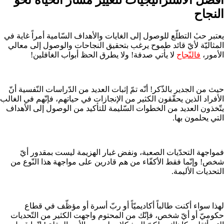
النجاح
یعتبر حبٔ التطلّع للوصول إلى الغايات والأهداف السّامية أمراً غاية في
المثاليّة لأيّ قائد طموح يرغب بتحقيق النجاحات والوصول إلى معالي
الأمور،
فالنّجاح
لا يأتي صدفة! ولا يطرق الحظ أبواب الغافلين!
حيث من الجدير بالذّكر! أنّه تمّ إثبات العديد من الدّراسات النّفسية أنّ
الأفراد الذين يحقّقون الكثير من الإنجازات في حياتهم، فإنّهم في الغالب
يتّخذون العديد من الخطوات السّليمة للتأكيد من الوصول إلى الأهداف
التي يحلمون بها.
فمواجهة التحدّيات الصعبة، ونفض غبار الهزيمة ليست بمقدور أيّ
شخص! وإنّما فقط الأكفّاء من هم قادرين على مواجهة هذا النّوع من
التحديات الأليمة.
لهذا سواء أكنت طالباً أكاديميّاً أو ربّ أسرة أو مؤظّف في قطاع
حكوميّ أو أيّ شخص، فإنّك من المحتوم واجهت الكثير من التّحديات