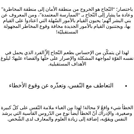
باختصار؛ “النّجاح هو الخروج من منطقة الأمان إلى منطقة المخاطرة”
وعادة ما يشار إلى النّجاح بـ “الممارسة المعتمدة”، ومن المعروف عن
بني البشر أنّهم؛ يحبون القيام بالأمور السّهلة التي اعتادوا على القيام
بها، ويجتنبون القيام بالأمور الجديدة مخافة وقوع المخاطر المجهولة
المستقبليّة!
لهذا لن يتمكّن من الإحساس بطعم النّجاح إلاّ الفرد الذي يحمل في
نفسه القوّة لمواجهة المشكلة والإصرار على حلّها والقضاء عليها؛ لبلوغ
الأهداف المستقبلية.
التعاطف مع النّفس، وتعذّره عن وقوع الأخطاء
الخطأ شيء واقعٌ لا محالة! لهذا من الغباء ملامة النّفس على كلّ كبيرة
وصغيرة، والإدراك أنّ الخطأ أيضاً نوع من الدّروس القاسية التي يرشد
النفس ويقوّيه، إضافة إلى زيادة العلوم والمعارف لدى الشّخص.