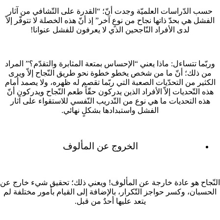
حسب الدّراسات العلميّة وجدت أنّ؛ “القدرة على التّشافي من آثار
الفشل هي بحدّ ذاتها نجاح من نوعٍ آخر” إذ أنّ هذه الخصلة لا تتوفّر إلاّ
لدى الأفراد النّاجحين الذي لا يعرفون للفشل عنوانا!
وربّما تتساءل: ماذا يعني “الإحساس بمتعة المثابرة والتقدّم؟” المراد
من ذلك؛ أنّ ما من شخص يخطو خطوة نحو طريق النّجاح إلاّ ويرى
الكثير من التحدّيات الصعبة التي ربّما تقصم له ظهره، ولا يصمد أمام
هذه التّحديات إلاّ الأفراد الذين يدركون حقّاً طعم النّجاح ويدركون أنّ
هذه التحديات ما هي نوع من التّدريب النّفسي للاستقواء على آثار
الفشل واستبدادها بشكلٍ نهائي.
الخروج عن المألوف
النّجاح هو عادة خارجة عن المألوف! ويعني ذلك؛ تحقيق شيء خارج عن
الحسبان، وكسر حواجز التّكرار، بالإضافة إلى القيام بأمور مختلفة لم
يتعد عليها أحدٌ من قبل.