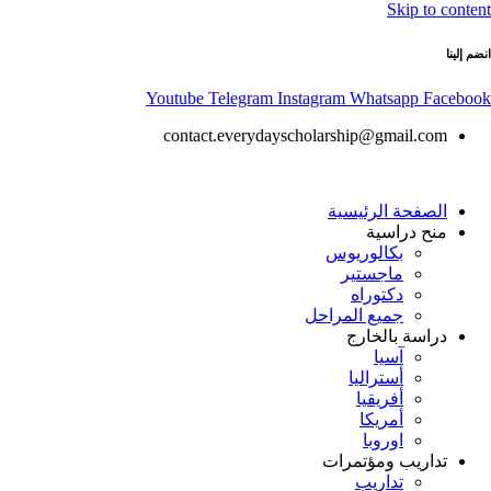
Skip to content
انضم إلينا
Youtube
Telegram
Instagram
Whatsapp
Facebook
contact.everydayscholarship@gmail.com
الصفحة الرئيسية
منح دراسية
بكالوريوس
ماجستير
دكتوراه
جميع المراحل
دراسة بالخارج
آسيا
أستراليا
أفريقيا
أمريكا
اوروبا
تداريب ومؤتمرات
تداريب