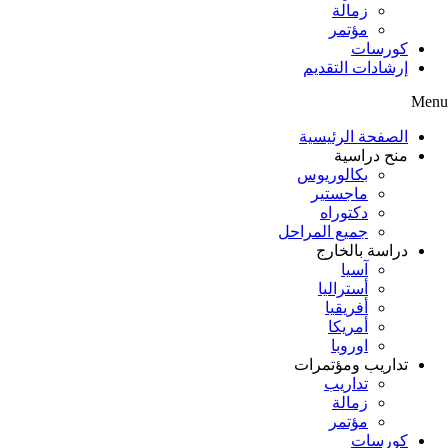
زمالة
مؤتمر
كورسات
إرشادات التقديم
Menu
الصفحة الرئيسية
منح دراسية
بكالوريوس
ماجستير
دكتوراه
جميع المراحل
دراسة بالخارج
آسيا
أستراليا
أفريقيا
أمريكا
اوروبا
تداريب ومؤتمرات
تداريب
زمالة
مؤتمر
كورسات