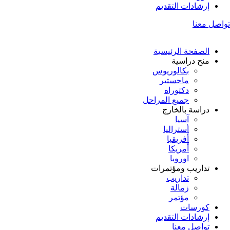
إرشادات التقديم
تواصل معنا
الصفحة الرئيسية
منح دراسية
بكالوريوس
ماجستير
دكتوراه
جميع المراحل
دراسة بالخارج
آسيا
أستراليا
أفريقيا
أمريكا
اوروبا
تداريب ومؤتمرات
تداريب
زمالة
مؤتمر
كورسات
إرشادات التقديم
تواصل معنا