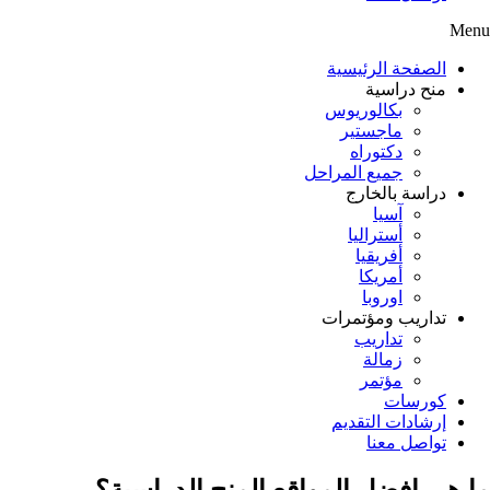
Menu
الصفحة الرئيسية
منح دراسية
بكالوريوس
ماجستير
دكتوراه
جميع المراحل
دراسة بالخارج
آسيا
أستراليا
أفريقيا
أمريكا
اوروبا
تداريب ومؤتمرات
تداريب
زمالة
مؤتمر
كورسات
إرشادات التقديم
تواصل معنا
ما هي افضل المواقع المنح الدراسية؟