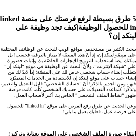
5 طرق بسيطة لرفع فرصتك على منصة linked
in للحصول الوظيفة|كيف تجد وظيفة على
لينكد إن؟
يبحث الكثير من مستخدمي مواقع الويب للبحث عن الوظائف المختلفة
على منصّة لينكد إن، إذ أنّ هذه المنصّة لا تمتاز بالترفيه فحسب! بل
يمكنك أيضاً استخدامه للترويج للإنجازات الخاصّة بك وإثبات حضورك
على “شبكة الإنترنت”، ولأنّ البحث عن الوظيفة في موقع “لينكد إن”
يتطلّب إنشاء حساب شخصي خاص لك على المنصّة؛ إذاً لابدّ لك من
إنشاء حساب على موقع لينكد إن للاستفادة من الخدمات المتميّزة
فيها، ومن الجدير بالذكر! أنّ “حسابك الشخصي” قابل للتعديل والتغيير،
وتذكّر! كلّماعدد التعديلات على حسابك الشخصي كلّما كانت فرصة
ظهور “نشاط الملف الشخصي” الخاص بك أكبر لأصحاب العمل.
وعن الحديث عن طرق رفع الفرص على موقع “linked in” للحصول
على فرصة عمل، فعليك بعمل ما يلي؛
انتقاء صورة الملف الشخصي على الموقع بعناية وتركيز!