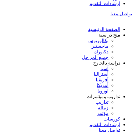
إرشادات التقديم
تواصل معنا
الصفحة الرئيسية
منح دراسية
بكالوريوس
ماجستير
دكتوراه
جميع المراحل
دراسة بالخارج
آسيا
أستراليا
أفريقيا
أمريكا
اوروبا
تداريب ومؤتمرات
تداريب
زمالة
مؤتمر
كورسات
إرشادات التقديم
تواصل معنا