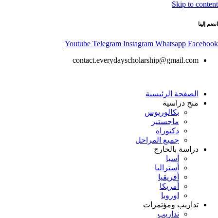
Skip to content
انضم إلينا
Youtube
Telegram
Instagram
Whatsapp
Facebook
contact.everydayscholarship@gmail.com
الصفحة الرئيسية
منح دراسية
بكالوريوس
ماجستير
دكتوراه
جميع المراحل
دراسة بالخارج
آسيا
أستراليا
أفريقيا
أمريكا
اوروبا
تداريب ومؤتمرات
تداريب