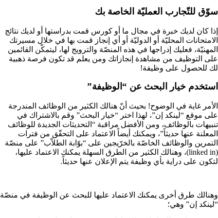
سوّق للتّجارب العمليّة الخاصة بك
إذا كان لديك خبرة في مجال ما أو كورس قمت بدراستها أو لديك نتائج
الامتحانات المحليّة أو الدوليّة أو أي إنجاز قمت بها في خلال مسيرتك
المهنيّة، فعليك إدراجها في هذه المنصّة والترويج لها، ليتمكّن القائمين
على التوظيف من مشاهدة إنجازاتك ومن يعلم قد تكون فرصة ذهبية
لك للحصول على وظيفة!
استخدم خيار البحث عن “الوظيفة”
الأمر غاية في الوضوح! بحيث أنّ هنالك الكثير من الوظائف المندرجة
على موقع “لينكد إن”، لهذا اختر “خيار البحث” وقم بالاشتراك في
تنبيهات بالوظائف، ومن الأفضل مراقبة “التحديثات الجديدة للوظائف
المعلنة عنها حديثاً”، ويمكنك أيضاً الاعتماد على التحقّق من فترات
التمرين والوظائف الخاصّة بالخرّيجين على “بوّابة الطلاّب” على منصّة
(linked in)، وهنالك الكثير من الطرق السهلة يمكنك الاعتماد عليها،
لتكون على دراية بأي وظيفة يتم الإعلان عنها حديثاً.
وهنالك طرق أخرى يمكنك الاعتماد عليها للبحث عن الوظيفة في منصّة
“لينكد إن” وهي؛