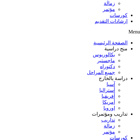
زمالة
مؤتمر
كورسات
إرشادات التقديم
Menu
الصفحة الرئيسية
منح دراسية
بكالوريوس
ماجستير
دكتوراه
جميع المراحل
دراسة بالخارج
آسيا
أستراليا
أفريقيا
أمريكا
اوروبا
تداريب ومؤتمرات
تداريب
زمالة
مؤتمر
كورسات