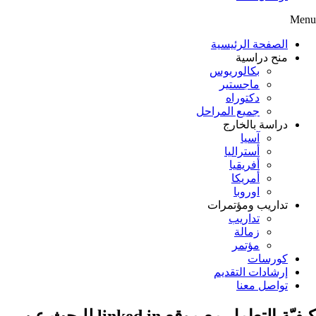
Menu
الصفحة الرئيسية
منح دراسية
بكالوريوس
ماجستير
دكتوراه
جميع المراحل
دراسة بالخارج
آسيا
أستراليا
أفريقيا
أمريكا
اوروبا
تداريب ومؤتمرات
تداريب
زمالة
مؤتمر
كورسات
إرشادات التقديم
تواصل معنا
كيفيّة التعامل مع موقع linked in للبحث عن