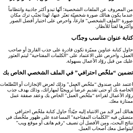
من المعروف عن الملفات الشخصية؛ أنّها تبدو أكثر جاذبية وانتظاماً
عندما يكون هنالك صورة شخصيّة تعبّر عنها، لهذا تجنّب ترك مكان
صورة “الملف الشخصي” فارغاً، واحرص على اختيار أفضل الصور
وأكثرها لفتاً للأنظار.
كتابة عنوان مناسب وجذّاب
حاول كتابة عناوين مميّزة تكون قادرة على جذب القارئ أو صاحب
العمل، واحرص على الاعتماد على “الكلمات المفتاحية” ليتم العثور
عليك من قبل روّاد الأعمال بسهولة.
تضمين “ملخّص احترافي” في الملف الشخصي الخاص بك
اعتمد على صندوق “ملخّص العمل” وذلك لعرض الإنجازات أو التّطلعات
الخاصة بك أو حتى تقديم عرضاً ترويجيّاً لمهاراتك، وذلك بهدف جذب
روّاد الأعمال لقراءة “ملخّص العمل” الخاص بك وعقد صفقة عمل
ممتازة معك.
هنالك أمر لابد من الانتباه إليه جيّداً! حاول كتابة ملخّص احترافي
متضمّن فيه “الكلمات المفتاحية” المساعدة على ظهور ملخّصك في
نتائج البحث، ومن الأفضل أن تضيف “رقم هاتف أو موقع ويب”
ليتواصل معك أصحاب العمل.