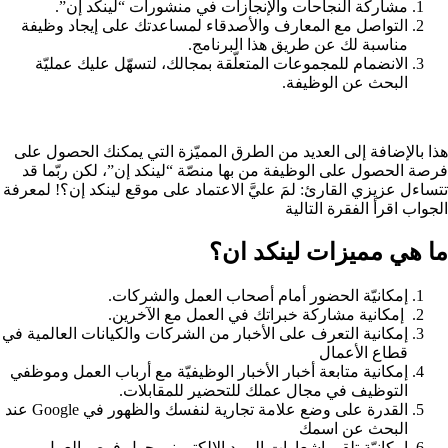
مشاركة النجاحات والإنجازات في منشورات “لينكد إن”.
التواصل مع المعارف والأصدقاء لمساعدتك على إيجاد وظيفة
مناسبة لك عن طريق هذا البرنامج.
الانضمام للمجموعات المتعلّقة بمجالك، لتسهّل عليك عمليّة
البحث عن الوظيفة.
هذا بالإضافة إلى العديد من الطرق المميّزة التي يمكنك الحصول على
فرصة الحصول على الوظيفة من بها منصّة “لينكد إن”، لكن ربّما قد
تتساءل عزيزي القارئ: لمَ عليَّ الاعتماد على موقع لينكد إن؟! لمعرفة
الجواب اقرأ الفقرة التالية
ما هي مميزات لينكد ان؟
إمكانيّة الحضور أمام أصحاب العمل والشركات.
إمكانية مشاركة خبراتك في العمل مع الآخرين.
إمكانية التعرف على الأخبار من الشركات والكيانات العالمية في
قطاع الأعمال
إمكانية متابعة أخبار الأخبار الوظيفيّة مع أرباب العمل وموظفي
التوظيف في مجال عملك للتحضير للمقابلات.
القدرة على وضع علامة تجارية لنفسك والظهور في Google عند
البحث عن اسمك
إمكانيّة تلقي إشعارات البريد الإلكتروني حول فرص العمل