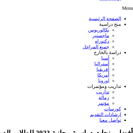
Menu
الصفحة الرئيسية
منح دراسية
بكالوريوس
ماجستير
دكتوراه
جميع المراحل
دراسة بالخارج
آسيا
أستراليا
أفريقيا
أمريكا
اوروبا
تداريب ومؤتمرات
تداريب
زمالة
مؤتمر
كورسات
إرشادات التقديم
تواصل معنا
أفضل منحات دراسية مجانية 2023 للطلاب الدوليين