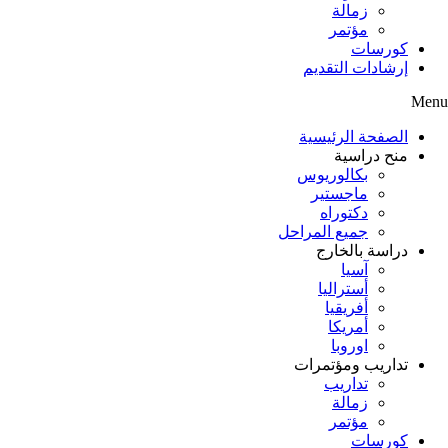
زمالة
مؤتمر
كورسات
إرشادات التقديم
Menu
الصفحة الرئيسية
منح دراسية
بكالوريوس
ماجستير
دكتوراه
جميع المراحل
دراسة بالخارج
آسيا
أستراليا
أفريقيا
أمريكا
اوروبا
تداريب ومؤتمرات
تداريب
زمالة
مؤتمر
كورسات