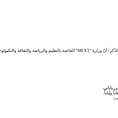
تعدّ منحة الحكومية اليابانية من بين أفضل المنح الآسيوية، فمن الجدير بالذّكر! أنّ وزا
وإياباً.
ب.