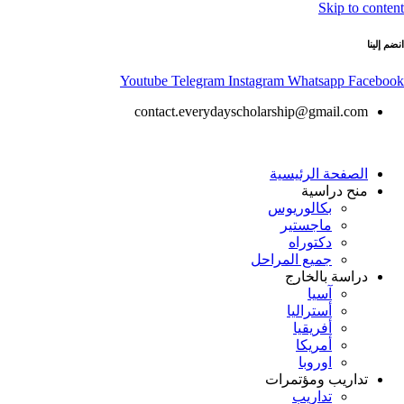
Skip to content
انضم إلينا
Youtube
Telegram
Instagram
Whatsapp
Facebook
contact.everydayscholarship@gmail.com
الصفحة الرئيسية
منح دراسية
بكالوريوس
ماجستير
دكتوراه
جميع المراحل
دراسة بالخارج
آسيا
أستراليا
أفريقيا
أمريكا
اوروبا
تداريب ومؤتمرات
تداريب