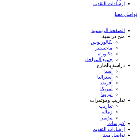
إرشادات التقديم
تواصل معنا
الصفحة الرئيسية
منح دراسية
بكالوريوس
ماجستير
دكتوراه
جميع المراحل
دراسة بالخارج
آسيا
أستراليا
أفريقيا
أمريكا
اوروبا
تداريب ومؤتمرات
تداريب
زمالة
مؤتمر
كورسات
إرشادات التقديم
تواصل معنا