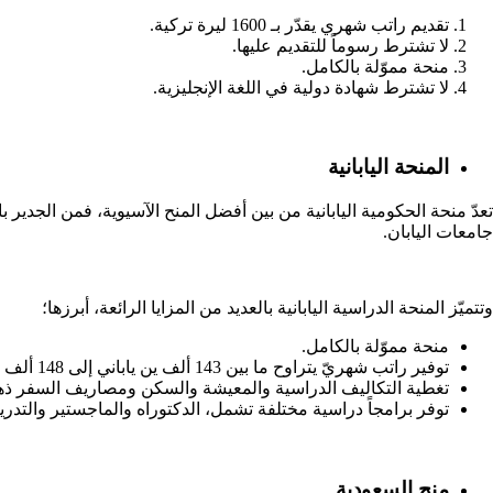
تقديم راتب شهري يقدّر بـ 1600 ليرة تركية.
لا تشترط رسوماً للتقديم عليها.
منحة مموّلة بالكامل.
لا تشترط شهادة دولية في اللغة الإنجليزية.
المنحة اليابانية
جامعات اليابان.
وتتميّز المنحة الدراسية اليابانية بالعديد من المزايا الرائعة، أبرزها؛
منحة مموّلة بالكامل.
توفير راتب شهريّ يتراوح ما بين 143 ألف ين ياباني إلى 148 ألف ين ياباني.
تغطية التكاليف الدراسية والمعيشة والسكن ومصاريف السفر ذهاباً 
توفر برامجاً دراسية مختلفة تشمل، الدكتوراه والماجستير والتدري
منح السعودية