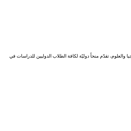
رة “MEXT” الخاصة بالتعليم والرياضة والثقافة والتكنولوجيا والعلوم، تقدّم منحاً دوليّة لكافة الطلاب الدوليين للدراسات في