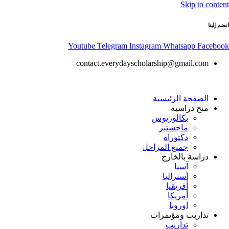
Skip to content
انضم إلينا
Youtube
Telegram
Instagram
Whatsapp
Facebook
contact.everydayscholarship@gmail.com
الصفحة الرئيسية
منح دراسية
بكالوريوس
ماجستير
دكتوراه
جميع المراحل
دراسة بالخارج
آسيا
أستراليا
أفريقيا
أمريكا
اوروبا
تداريب ومؤتمرات
تداريب