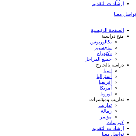
إرشادات التقديم
تواصل معنا
الصفحة الرئيسية
منح دراسية
بكالوريوس
ماجستير
دكتوراه
جميع المراحل
دراسة بالخارج
آسيا
أستراليا
أفريقيا
أمريكا
اوروبا
تداريب ومؤتمرات
تداريب
زمالة
مؤتمر
كورسات
إرشادات التقديم
تواصل معنا