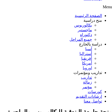
Menu
الصفحة الرئيسية
منح دراسية
بكالوريوس
ماجستير
دكتوراه
جميع المراحل
دراسة بالخارج
آسيا
أستراليا
أفريقيا
أمريكا
اوروبا
تداريب ومؤتمرات
تداريب
زمالة
مؤتمر
كورسات
إرشادات التقديم
تواصل معنا
منحة جامعة البندقية للبكالوريوس والماجستير