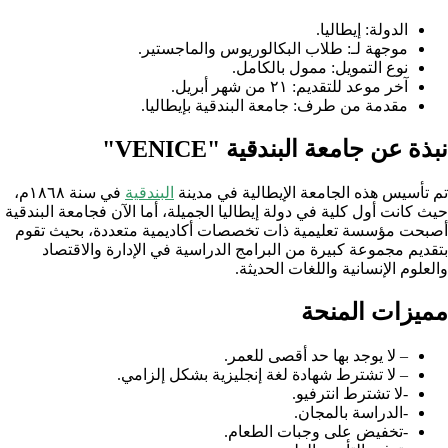
الدولة: إيطاليا.
موجهة لـ: طلاب البكالوريوس والماجستير.
نوع التمويل: ممول بالكامل.
آخر موعد للتقديم: ٢١ من شهر أبريل.
مقدمة من طرف: جامعة البندقية بإيطاليا.
نبذة عن جامعة البندقية "VENICE"
تم تأسيس هذه الجامعة الإيطالية في مدينة
البندقية
في سنة ١٨٦٨م،
حيث كانت أول كلية في دولة إيطاليا الجميلة، أما الآن فجامعة البندقية
أصبحت مؤسسة تعليمية ذات تخصصات أكاديمية متعددة، بحيث تقوم
بتقديم مجموعة كبيرة من البرامج الدراسية في الإدارة والاقتصاد
والعلوم الإنسانية واللغات الحديثة.
مميزات المنحة
– لا يوجد بها حد أقصى للعمر.
– لا تشترط شهادة لغة إنجليزية بشكل إلزامي.
-لا تشترط انترفيو.
-الدراسة بالمجان.
-تخفيض على وجبات الطعام.