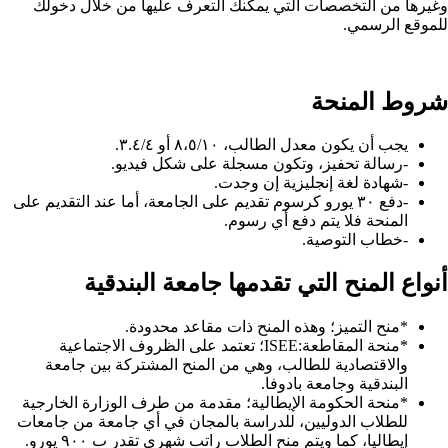
وغيرها من التخصصات التي يمكنك التعرف عليها من خلال دخولك
للموقع الرسمي.
شروط المنحة
يجب أن يكون معدل الطالب، ٨،٥/١٠ أو ٣.٤/٤.
-رسالة تحفيز، وتكون مسجلة على شكل فيديو.
-شهادة لغة إنجليزية إن وجدت.
-دفع ٣٠ يورو كرسوم تقديم على الجامعة، أما عند التقديم على
المنحة فلا يتم دفع أي رسوم.
-خطاب التوصية.
أنواع المنح التي تقدمها جامعة البندقية
*منح التميز؛ وهذه المنح ذات مقاعد محدودة.
*منحة المقاطعة:ISEE؛ تعتمد على الظروف الاجتماعية
والاقتصادية للطالب، وهي من المنح المشتركة بين جامعة
البندقية وجامعة بادوفا.
*منحة الحكومة الإيطالية؛ مقدمة من طرف الوزارة الخارجية
للطلاب الدوليين، للدراسة بالمجان في أي جامعة من جامعات
إيطاليا، كما ويتم منح الطلاب راتب شهري تقدر ب ٩٠٠ يورو.