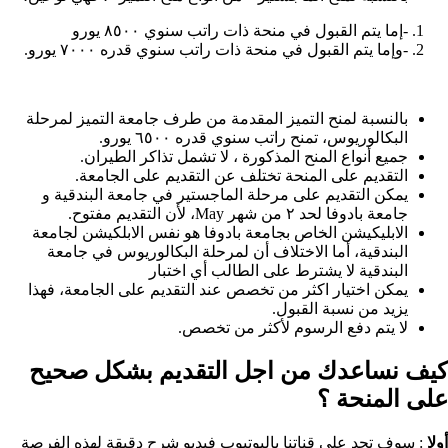
-إما يتم القبول في منحة ذات راتب سنوي ٨٥٠٠ يورو
-وإما يتم القبول في منحة ذات راتب سنوي قدره ٧٠٠٠ يورو.
بالنسبة لمنح التميز المقدمة من طرف جامعة التميز لمرحلة
البكالوريوس، تمنح راتب سنوي قدره ٦٥٠٠ يورو.
جميع أنواع المنح المذكورة ، لا تشمل تذاكر الطيران.
التقديم على المنحة تختلف عن التقديم على الجامعة.
يمكن التقديم على مرحلة الماجستير في جامعة البندقية و
جامعة بادوفا لحد ٢ من شهر May، لأن التقديم مفتوح.
الابليكيشن الخاص بجامعة بادوفا هو نفس الابلكيشن لجامعة
البندقية، أما الاختلاف أن لمرحلة البكالوريوس في جامعة
البندقية لا يشترط على الطالب أي اختبار
يمكن اختيار اكثر من تخصص عند التقديم على الجامعة، فهذا
يزيد من نسبة القبول.
لا يتم دفع الرسوم لأكثر من تخصص.
كيف نساعدك من اجل التقديم بشكل صحيح
على المنحة ؟​
أولا
: سوف تجد على قناتنا باليوتيوب فيديو شرح دقيقة لهذه الفرصة