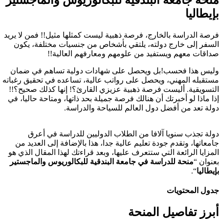
بإيطاليا
فرصة الدراسة بالخارج، فرصة ذهبية ليست كمثلها مثيل!! فمن لا يريد
السفر إلى خارج دولته، يلتقي بأشخاص من جنسيات مختلفة، يكون
صداقات معهم ويستفيد من علومهم ومعارفهم العالية!!
وليس هذا فحسب!
بل ويحصل على شهادات دولية تساهم في ضمان
مستقبله المهني، ويحصل على رواتب عالية، تساعده في تحقيق رغباته
التسويقية. أليست فرصة ذهبية عزيزي القارئ؟! إنها كذلك صحيح؟!!
إذا ماذا لو أخبرتك أن هنالك فرصة جميلة بحد ذاتها، ومتاحة حاليا، في
دولة تعد من أفضل دول العالم للسياحة والدراسة.
دولة تجذب سنويا آلافا من الطلاب الدوليين للدراسة في أعرق
جامعاتها، وتقدم جودة تعليم عالية جدا، هذا بالإضافة إلى العديد من
المزايا الرائعة التي ستتعرف عليها، وبعد قراءتك لهذا المقال الذي هو
بعنوان “
منحة للدراسة في جامعة البندقية للبكالوريوس والماجستير
بإيطاليا
“.
جدول المحتويات
أبرز تفاصيل المنحة