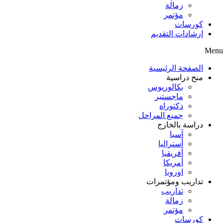
زمالة
مؤتمر
كورسات
إرشادات التقديم
Menu
الصفحة الرئيسية
منح دراسية
بكالوريوس
ماجستير
دكتوراه
جميع المراحل
دراسة بالخارج
آسيا
أستراليا
أفريقيا
أمريكا
اوروبا
تداريب ومؤتمرات
تداريب
زمالة
مؤتمر
كورسات