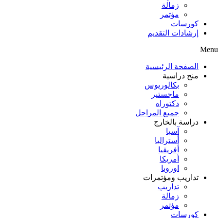
زمالة
مؤتمر
كورسات
إرشادات التقديم
Menu
الصفحة الرئيسية
منح دراسية
بكالوريوس
ماجستير
دكتوراه
جميع المراحل
دراسة بالخارج
آسيا
أستراليا
أفريقيا
أمريكا
اوروبا
تداريب ومؤتمرات
تداريب
زمالة
مؤتمر
كورسات