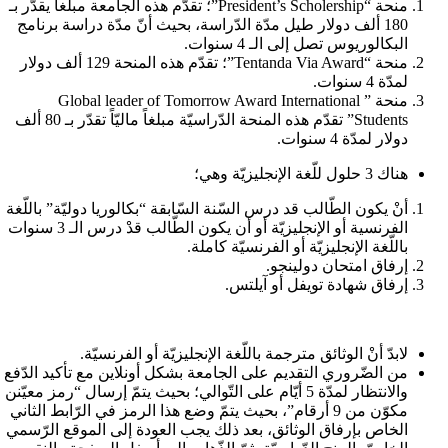
منحة “President’s Scholership”؛ تقدّم هذه الجامعة مبلغاً يقدّر بـ
180 ألف دولار طيل مدّة الدّراسة، بحيث أنّ مدّة دراسة برنامج
البكالوريوس تصل إلى الـ 4 سنوات.
منحة “Tentanda Via Award”؛ تقدّم هذه المنحة 129 ألف دولار
لمدّة 4 سنوات.
منحة ” Global leader of Tomorrow Award International
Students” تقدّم هذه المنحة الدّراسيّة مبلغاً ماليّاً تقدّر بـ 80 ألف
دولار لمدّة 4 سنوات.
هناك 3 حلول للّغة الإنجليزيّة وهي؛
أنْ يكون الطّالب قد درس السّنة السّابقة “بكالوريا دوليّة” باللّغة
الفرنسية أو الإنجليزيّة أو أن يكون الطّالب قدْ درس الـ 3 سنوات
باللّغة الإنجليزيّة أو الفرنسيّة كاملة.
إرفاق امتحان دولينجو.
إرفاق شهادة تويفل أو آيلتس.
لابدّ أنْ الوثائق مترجمة باللّغة الإنجليزيّة أو الفرنسيّة.
من الضّروري التقديم على الجامعة بشكل أونلاين مع تأكيد الدّفع
والانتظار لمدّة 5 أيّام على التّوالي؛ بحيث يتمّ إرسال “رمز معيّنن
مكوّن من 9 أرقام”، بحيث يتمّ وضع هذا الرمز في الرّابط الثاني
الخاص بإرفاق الوثائق، بعد ذلك يجب العودة إلى الموقع الرّسمي