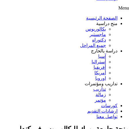
Menu
الصفحة الرئيسية
منح دراسية
بكالوريوس
ماجستير
دكتوراه
جميع المراحل
دراسة بالخارج
آسيا
أستراليا
أفريقيا
أمريكا
اوروبا
تداريب ومؤتمرات
تداريب
زمالة
مؤتمر
كورسات
إرشادات التقديم
تواصل معنا
منحة جامعة يورك للبكالوريوس في كندا