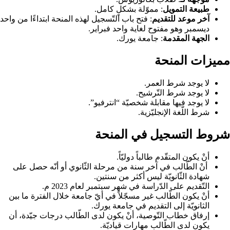
طبيعة
التمويل
: مموّلة بشكلٍ كامل.
آخر
موعد
للتقديم
:
فتح باب التّسجيل لهذه المنحة ابتداءًا من واحد
ديسمبر وهو مفتوح لغاية واحد فبراير.
الجهة
المقدمة
: جامعة يورك.
مميزات المنحة
لا يوجد شرط العمر.
لا يوجد شرط التّرشيح.
لا يوجد فيها مقابلة شخصيّة “انترفيو”.
شرط اللّغة الإنجليّزية.
شروط التسجيل في المنحة
أنْ يكون المتقّدم طالباً دوليّاً.
أنْ الطّالب في آخر سنة من مرحلة الثّانوي أو أنّه حصل على
شهادة الثّانويّة ليس أكثر من سنتين.
التّقديم على الدّراسة في شهر سبتمبر لعام 2023 م.
أنْ يكون الطّالب غير مسجّلاً في أيّ جامعة خلال الفترة ما بين
الثانويّة إلى التقديم في جامعة يورك.
إرفاق خطاب التّوصية، أنْ يكون لدى الطّالب درجات جيّدة، أن
يكون لدى الطّالب مهارات قياديّة.