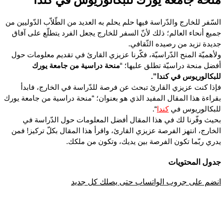
السّفر للخارج والدّراسة فيها حلم يحلم به العديد من الطّلاّب الدّوليين من 
جميع أنحاء العالم؛ ذلك لأنّ السفر للخارج يجعل الفرد يتطلّع على آفاق 
جديدة تزيد من رصيده الثّقافي.
ولأهميّة المنح الدّراسيّة، فكّرنا عزيزي القارئ في تقديم معلومات حول 
أفضل منحة دراسيّة تطلق عليها؛ “
منحة دراسية من جامعة يورك 
للبكالوريوس في كندا”.
فإذا كنت عزيزي القارئ تبحث عن فرصة للدّراسة في الخارج، فابدأ 
بقراءة هذا المقال المفيد الذي هو بعنوان؛ “منحة دراسية من جامعة يورك 
للبكالوريوس في 
كندا
“.
بحيث وفّرنا لك في هذا المقال أفضل المعلومات حول الدّراسة في 
الخارج، انتهز الفرصة عزيزي القارئ، واقرأ هذا المقال بكلّ تركيز! فمن 
يدري ربّما تكون الفرصة بين يديك، وتكون من ملكك.
جدول المحتويات
انضم على جروب الواتساب حتى يصلك كل جديد