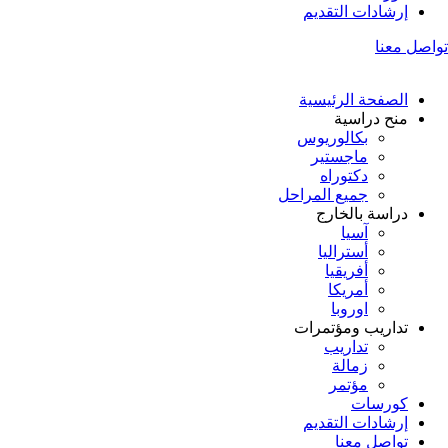
إرشادات التقديم
تواصل معنا
الصفحة الرئيسية
منح دراسية
بكالوريوس
ماجستير
دكتوراه
جميع المراحل
دراسة بالخارج
آسيا
أستراليا
أفريقيا
أمريكا
اوروبا
تداريب ومؤتمرات
تداريب
زمالة
مؤتمر
كورسات
إرشادات التقديم
تواصل معنا