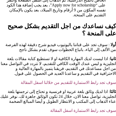
الخاصّ بالمنح الدّراسيّة، ثمّ الذّهاب إلى أسفل الصفحة والنقر
على “Apply now for scholarship”، بعد يجب إضافة هذا الكود
نفسه المكوّن من 9 أرقام وتاريخ الميلاد، بعد يكون بالإمكان
التقديم على المنحة.
كيف نساعدك من اجل التقديم بشكل صحيح
على المنحة ؟​
أولا
: سوف تجد على قناتنا باليوتيوب فيديو شرح دقيقة لهذه الفرصة
من الألف إلى الياء، باتباع الخطوات سوف تقدم بشكل ناجح
ثانيا
: اذا ليست لديك المهارة الكافية او لا تستطيع كتابة مقالات بلغة
انجليزية و ليس عندك الوقت الكافي للتقديم، لا تتردد في التواصل معنا
من اجل مساعدتك في التقديم، فريقنا يتميز بالمهارة العالية و
الاحترافية في التقديم و ساعدنا العديد في الحصول على قبول.
سوف تجد رابط الاستمارة للتقديم من خلالنا اسفل المقالة
ثالثا
: اذا لديك وثائق بلغة عربية او فرنسية و تحتاج إلى ترجمتها بلغة
انجليزية، تواصل معنا الان، خلال 24 تكون الوثائق جاهزة لك، نوفر عليك
عناء الذهاب إلى المكتب و الانتظار الطويل و أيضا المبالغ الضخمة
سوف تجد رابط الاستمارة اسفل المقالة