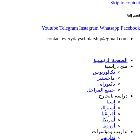
Skip to content
انضم إلينا
Youtube
Telegram
Instagram
Whatsapp
Facebook
contact.everydayscholarship@gmail.com
الصفحة الرئيسية
منح دراسية
بكالوريوس
ماجستير
دكتوراه
جميع المراحل
دراسة بالخارج
آسيا
أستراليا
أفريقيا
أمريكا
اوروبا
تداريب ومؤتمرات
تداريب