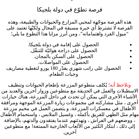
فرصة تطوّع في دولة بلجيكا
هذه الفرصة موجّهة لمحبي المزارع والحيوانات والطبيعة، وهذه
الفرصة لا تشترط أي خبرة مسبقة في المجال ولكنّها تعتمد على
“ميول الفرد واهتماماته”، ومن أبرز مزايا هذا التطوع ما يلي؛
الحصول على إقامة في دولة بلجيكا.
الحصول على دراجة هوائيّة للتنقّل.
الحصول على السكن بالمجان.
الحصول على المواصلات.
الحصول على راتب شهري يقدّر 180 يورو لتغطية مصاريف
وجبات الطعام.
ونلاحظ أنه
؛ يُكلف متطوعو المزرعة بإطعام الحيوانات وتنظيف
الاسطبلات والعمل في الحديقة مع متطوعين وزوار آخرين والعديد من
الأشياء الأخرى التي يمكن أن تحدث في داخل المزرعة، هناك خيارات
أخرى ، مثل مشاركته في مجموعات زيارة المزرعة الموجهة ومرافقة
الأطفال في معسكرات المزرعة، و يتضمن العمل في مخيم مزرعة
مهام مثل الطهي للفريق بأكمله ، وغسيل الملابس ، واستحمام الأطفال
، ووضعهم في الفراش ، وتهدئتهم عندما يفتقدون والدتهم، بالإضافة
إلى ذلك ، ابتكار الكثير من الألعاب الخارجية الممتعة! مع متطوعين
آخرين.