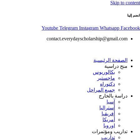
Skip to content
انضم إلينا
Youtube
Telegram
Instagram
Whatsapp
Facebook
contact.everydayscholarship@gmail.com
الصفحة الرئيسية
منح دراسية
بكالوريوس
ماجستير
دكتوراه
جميع المراحل
دراسة بالخارج
آسيا
أستراليا
أفريقيا
أمريكا
اوروبا
تداريب ومؤتمرات
تداريب