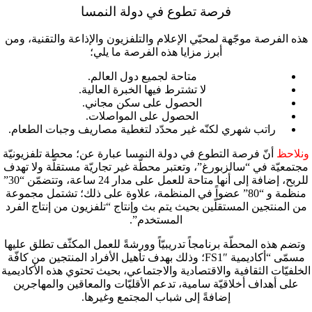
فرصة تطوع في دولة النمسا
هذه الفرصة موجّهة لمحبّي الإعلام والتلفزيون والإذاعة والتقنية، ومن
أبرز مزايا هذه الفرصة ما يلي؛
متاحة لجميع دول العالم.
لا تشترط فيها الخبرة العالية.
الحصول على سكن مجاني.
الحصول على المواصلات.
راتب شهري لكنّه غير محدّد لتغطية مصاريف وجبات الطعام.
ونلاحظ
أنّ فرصة التطوع في دولة النمسا عبارة عن؛ محطة تلفزيونيّة
مجتمعيّة في “سالزبورغ”، وتعتبر محطّة غير تجاريّة مستقلّة ولا تهدف
للربح، إضافة إلى أنها متاحة للعمل على مدار 24 ساعة، وتتضمّن “30”
منظمة و “80” عضواً في المنظمة، علاوة على ذلك؛ تشتمل مجموعة
من المنتجين المستقلّين بحيث يتم بث وإنتاج “تلفزيون من إنتاج الفرد
المستخدم”.
وتضم هذه المحطّة برنامجاً تدريبيّاً وورشةً للعمل المكثّف تطلق عليها
مسمّى “
أكاديمية FS1″؛ وذلك بهدف تأهيل الأفراد المنتجين من كافّة
الخلفيّات الثقافية والاقتصادية والاجتماعي، بحيث تحتوي هذه الأكاديمية
على أهداف أخلاقيّة سامية، تدعم الأقليّات والمعاقين والمهاجرين
إضافةً إلى شباب المجتمع وغيرها.