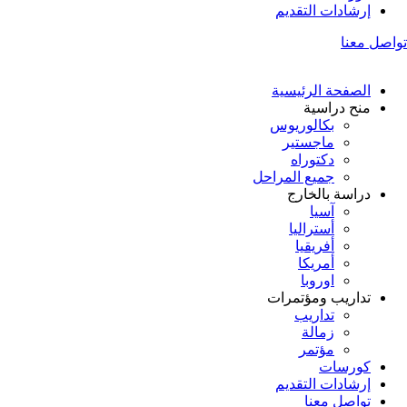
إرشادات التقديم
تواصل معنا
الصفحة الرئيسية
منح دراسية
بكالوريوس
ماجستير
دكتوراه
جميع المراحل
دراسة بالخارج
آسيا
أستراليا
أفريقيا
أمريكا
اوروبا
تداريب ومؤتمرات
تداريب
زمالة
مؤتمر
كورسات
إرشادات التقديم
تواصل معنا