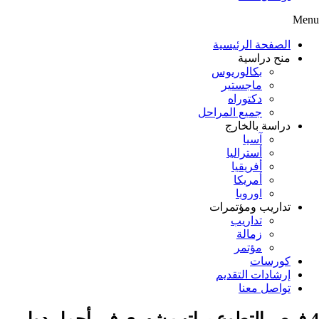
Menu
الصفحة الرئيسية
منح دراسية
بكالوريوس
ماجستير
دكتوراه
جميع المراحل
دراسة بالخارج
آسيا
أستراليا
أفريقيا
أمريكا
اوروبا
تداريب ومؤتمرات
تداريب
زمالة
مؤتمر
كورسات
إرشادات التقديم
تواصل معنا
4 فرص التطوع براتب شهري في أجمل دول