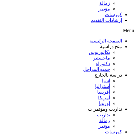
زمالة
مؤتمر
كورسات
إرشادات التقديم
Menu
الصفحة الرئيسية
منح دراسية
بكالوريوس
ماجستير
دكتوراه
جميع المراحل
دراسة بالخارج
آسيا
أستراليا
أفريقيا
أمريكا
اوروبا
تداريب ومؤتمرات
تداريب
زمالة
مؤتمر
كورسات