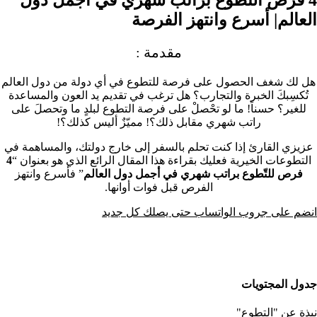
العالم| أسرع وانتهز الفرصة
مقدمة :
هل لك شغف الحصول على فرصة
للتطوع
في أي دولة من دول العالم
تُكسِبكَ الخبرة والتجارب؟ هل ترغب في تقديم يد العون والمساعدة
للغير؟ حسناً! ما لو تحْصلْ على فرصة التطوع لبلدٍ ما وتحصلَ على
راتب شهري مقابل ذلك؟! مميّزٌ أليس كذلك؟!
عزيزي القارئ إذا كنت تحلم بالسفر إلى خارج دولتك، والمساهمة في
التطوعات الخيرية فعليك بقراءة هذا المقال الرائع الذي هو بعنوان “
4
فرص للتّطوع براتب شهري في أجمل دول العالم
” فأسرع وانتهز
الفرص قبل فوات أوانها.
انضم على جروب الواتساب حتى يصلك كل جديد
جدول المجتويات
نبذة عن "التطوع"