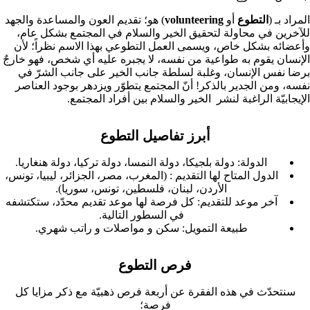
المراد بـ (
التطوع
أو
volunteering
) هو؛ تقديم العون والمساعدة والجهد
للآخرين في محاولة لتحقيق الخير والسلام في المجتمع بشكل عام،
وأعضائه بشكل خاص، ويسمى العمل التطوعي بهذا الاسم نظراً؛ لأن
الإنسان يقوم به طواعية من نفسه، لا يجبره عليه أي شخص، فهو خارجٌ
برضا نفس الإنسان، وغلبة لسلطة جانب الخير على جانب الشرّ في
نفسه، ومن الجدير بالذكر! أنّ المجتمع يتطوّر ويزدهر بوجود العناصر
الإيجابيّة الراغبة لنشر الخير والسلام بين أفراد المجتمع.
أبرز تفاصيل التطوع
الدولة: دولة بلجيكا، دولة النمسا، دولة تركيا، دولة هنغاريا.
الدول المتاح لها التقديم : (المغرب، مصر، الجزائر، ليبيا، تونس،
الأردن، لبنان، فلسطين، تونس، سوريا).
آخر موعد للتقديم: كل فرصة لها موعد تقديم محدّد، ستكتشفه
في السطور التالية.
طبيعة التمويل: سكن و مواصلات و راتب شهري.
فرص التطوع
سنتحدّث في هذه الفقرة عن أربعة فرص ذهبيّة مع ذكر مزايا كل
فرصة؛