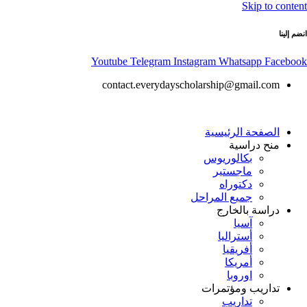
Skip to content
انضم إلينا
Youtube
Telegram
Instagram
Whatsapp
Facebook
contact.everydayscholarship@gmail.com
الصفحة الرئيسية
منح دراسية
بكالوريوس
ماجستير
دكتوراه
جميع المراحل
دراسة بالخارج
آسيا
أستراليا
أفريقيا
أمريكا
اوروبا
تداريب ومؤتمرات
تداريب