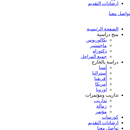
إرشادات التقديم
تواصل معنا
الصفحة الرئيسية
منح دراسية
بكالوريوس
ماجستير
دكتوراه
جميع المراحل
دراسة بالخارج
آسيا
أستراليا
أفريقيا
أمريكا
اوروبا
تداريب ومؤتمرات
تداريب
زمالة
مؤتمر
كورسات
إرشادات التقديم
تواصل معنا