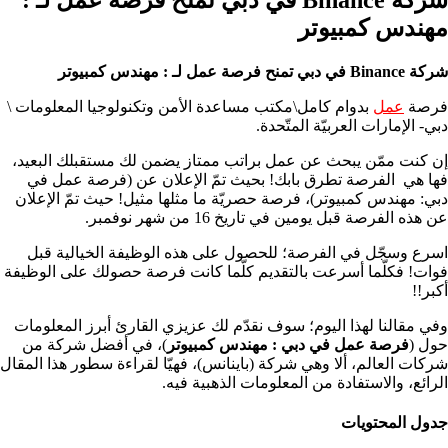
مهندس كمبيوتر
شركة Binance في دبي تمنح فرصة عمل لـ : مهندس كمبيوتر
فرصة
عمل
بدوام كامل\مكتب مساعدة الأمن وتكنولوجيا المعلومات \
دبي- الإمارات العربيّة المتّحدة.
إن كنت ممّن يبحث عن عمل براتب ممتاز يضمن لك مستقبلك البعيد،
فها هي الفرصة تطرق بابك! بحيث تمّ الإعلان عن (فرصة عمل في
دبي: مهندس كمبيوتر)، فرصة حصريّة ما مثلها مثيل! حيث تمّ الإعلان
عن هذه الفرصة قبل يومين في تاريخ 16 من شهر نوفمبر.
اسرع وسجّل في الفرصة؛ للحصول على هذه الوظيفة الخيالية قبل
فوات! فكلّما أسرعت بالتقديم كلّما كانت فرصة حصولك على الوظيفة
أكبر!!
وفي مقالنا لهذا اليوم؛ سوف نقدّم لك عزيزي القارئ أبرز المعلومات
حول (
فرصة عمل في دبي : مهندس كمبيوتر
)، في أفضل شركة من
شركات العالم، ألا وهي شركة (باينانس)، فهيّا لقراءة سطور هذا المقال
الرائع، والاستفادة من المعلومات الذهبية فيه.
جدول المحتويات