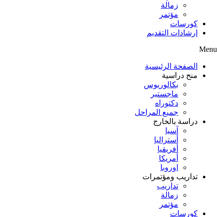
زمالة
مؤتمر
كورسات
إرشادات التقديم
Menu
الصفحة الرئيسية
منح دراسية
بكالوريوس
ماجستير
دكتوراه
جميع المراحل
دراسة بالخارج
آسيا
أستراليا
أفريقيا
أمريكا
اوروبا
تداريب ومؤتمرات
تداريب
زمالة
مؤتمر
كورسات