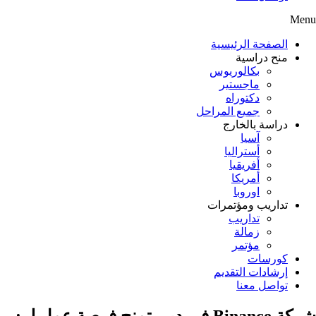
Menu
الصفحة الرئيسية
منح دراسية
بكالوريوس
ماجستير
دكتوراه
جميع المراحل
دراسة بالخارج
آسيا
أستراليا
أفريقيا
أمريكا
اوروبا
تداريب ومؤتمرات
تداريب
زمالة
مؤتمر
كورسات
إرشادات التقديم
تواصل معنا
شركة Binance في دبي تمنح فرصة عمل لـ :