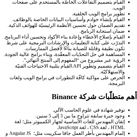
القيام بتصميم التفاعلات الخاصّة بالمستخدم على صفحات
الويب.
تطوير برامج الويب الخلفية.
القيام بإنشاء خوادم وأساسيات البيانات الخاصة بالوظائف.
تقديم الضمان حول تحسين الأنظمة الرئيسيّة للهواتف الذكية.
ضمان استجابة الربامج.
القيام بإصلاح الأخطاء وإعادة بناء الأكواد وتحسين أداء البرنامج.
التدرّب على كتابة التعليمات والإرشادات البرمجية على شرط
تكون نظيفة وقابلة للصيانة بناءًا لأفضل الممارسات.
المساهمة في حل التحدّيات المعقّدة، وبناء برامج عالية الجودة.
الرؤية عبر مشروع من “المفهوم إلى المنتج النهائي”.
القيام بتصميم وتطوير API.القيام بتلبية الاحتياجات الفنيّة
والاستهلاكيّة.
الحرص على مواكبة كافّة التطورات في برامج الويب ولغات
البرمجة.
أهم متطلّبات شركة Binance
توفير شهادة في علوم الحاسب الآلي.
وجود خبرة سابقة تتراوح ما بين 3 إلى 5 سنين.
إتقان المهندس للغات الأساسية لجهاز الكمبيوتر مثل؛ لغة
HTML ، لغة CSS ، لغة JavaScript.
إلمام المهندس بأطر العمل جافا سكريبت مثل؛ Angular JS و