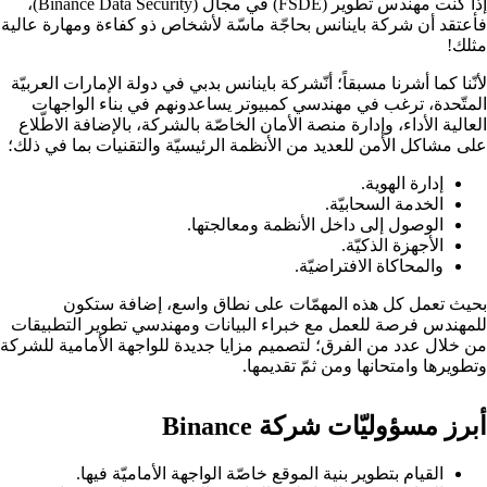
إذا كنت مهندس تطوير (FSDE) في مجال (Binance Data Security)،
فأعتقد أن شركة باينانس بحاجّة ماسّة لأشخاص ذو كفاءة ومهارة عالية
مثلك!
لأنّنا كما أشرنا مسبقاً؛ أنّشركة باينانس بدبي في دولة الإمارات العربيّة
المتّحدة، ترغب في مهندسي كمبيوتر يساعدونهم في بناء الواجهات
العالية الأداء، وإدارة منصة الأمان الخاصّة بالشركة، بالإضافة الاطّلاع
على مشاكل الأمن للعديد من الأنظمة الرئيسيّة والتقنيات بما في ذلك؛
إدارة الهوية.
الخدمة السحابيّة.
الوصول إلى داخل الأنظمة ومعالجتها.
الأجهزة الذكيّة.
والمحاكاة الافتراضيّة.
بحيث تعمل كل هذه المهمّات على نطاق واسع، إضافة ستكون
للمهندس فرصة للعمل مع خبراء البيانات ومهندسي تطوير التطبيقات
من خلال عدد من الفرق؛ لتصميم مزايا جديدة للواجهة الأمامية للشركة
وتطويرها وامتحانها ومن ثمّ تقديمها.
أبرز مسؤوليّات شركة Binance
القيام بتطوير بنية الموقع خاصّة الواجهة الأماميّة فيها.