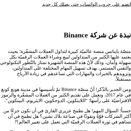
انضم على جروب الواتساب حتى يصلك كل جديد
نبذة عن شركة Binance
منصّة باينانس منصة عالميّة كبيرة لتداول العملات المشفّرة؛ بحيث
يعتمد عليها الكثير من المتداولين لبيع وشراء العملات الرقميّة بكل
سهولة وأمان، وذلك لأنّ هذه المنصة الشهيرة تمتاز بالتّطور التكنولوجي
والتقني المستمر، بهدف تسهيل المهام المختلفة على المتداولين،
وتزويدهم بالخبرات والمهارات التي تساعدهم في زيادة الأرباح
مستقبلاً.
ومن الجدير بالذّكر! أنّ منصّة Binance تمّ تأسيسها في مدينة هونغ كونغ
في عام 2017، وتعمل على تقديم الكثير من العملات المشفّرة والرموز
الافتراضيّة على رأسها؛ “اللايتكوين، الدوجكوين، الايثريوم، البيتكوين”.
حسناً؛ السؤال المهم! هل تطمح عزيزي القارئ في أن تكون جزءًا من
أكثر الشركات قوّةً ونفوذًا في صناعة بلاك تشين؟ هل تطمح في أن
تساهم في ثورة العملات الرقميّة التي تعمل على تغيير العالم؟!