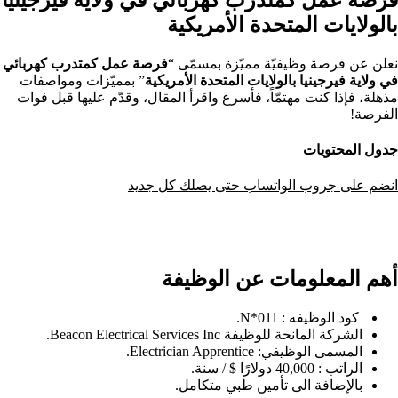
بالولايات المتحدة الأمريكية
نعلن عن فرصة وظيفيّة مميّزة بمسمّى “
فرصة عمل كمتدرب كهربائي
في ولاية فيرجينيا بالولايات المتحدة الأمريكية
” بمميّزات ومواصفات
مذهلة، فإذا كنت مهتمّاً، فأسرع واقرأ المقال، وقدّم عليها قبل فوات
الفرصة!
جدول المحتويات
انضم على جروب الواتساب حتى يصلك كل جديد
أهم المعلومات عن الوظيفة
كود الوظيفه : N*011.
الشركة المانحة للوظيفة Beacon Electrical Services Inc.
المسمى الوظيفي: Electrician Apprentice.
الراتب : 40,000 دولارًا $ / سنة.
بالإضافة الى تأمين طبي متكامل.