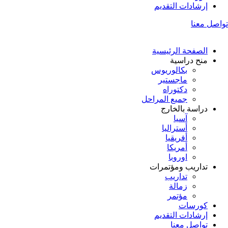
إرشادات التقديم
تواصل معنا
الصفحة الرئيسية
منح دراسية
بكالوريوس
ماجستير
دكتوراه
جميع المراحل
دراسة بالخارج
آسيا
أستراليا
أفريقيا
أمريكا
اوروبا
تداريب ومؤتمرات
تداريب
زمالة
مؤتمر
كورسات
إرشادات التقديم
تواصل معنا