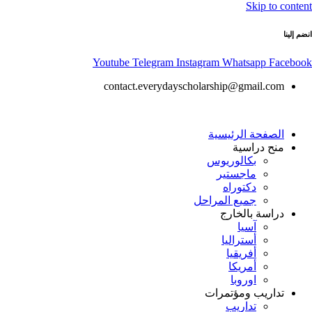
Skip to content
انضم إلينا
Youtube
Telegram
Instagram
Whatsapp
Facebook
contact.everydayscholarship@gmail.com
الصفحة الرئيسية
منح دراسية
بكالوريوس
ماجستير
دكتوراه
جميع المراحل
دراسة بالخارج
آسيا
أستراليا
أفريقيا
أمريكا
اوروبا
تداريب ومؤتمرات
تداريب