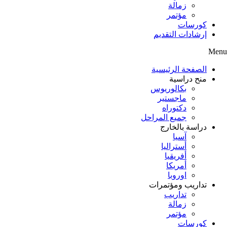
زمالة
مؤتمر
كورسات
إرشادات التقديم
Menu
الصفحة الرئيسية
منح دراسية
بكالوريوس
ماجستير
دكتوراه
جميع المراحل
دراسة بالخارج
آسيا
أستراليا
أفريقيا
أمريكا
اوروبا
تداريب ومؤتمرات
تداريب
زمالة
مؤتمر
كورسات