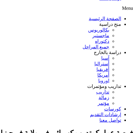
Menu
الصفحة الرئيسية
منح دراسية
بكالوريوس
ماجستير
دكتوراه
جميع المراحل
دراسة بالخارج
آسيا
أستراليا
أفريقيا
أمريكا
اوروبا
تداريب ومؤتمرات
تداريب
زمالة
مؤتمر
كورسات
إرشادات التقديم
تواصل معنا
فرصة عمل كمتدرب كهربائي في ولاية فيرجينيا