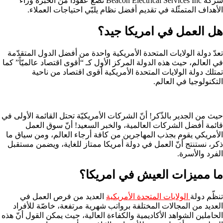
شركة Beacon Electrical Services Inc تضع عقوداً من الخبرة وراء
الأهداف المتمثّلة في تقديم أفضل نظام يلبّي احتياجات العملاء.
هل العمل في امريكا جيد؟
تعدّ دولة الولايات المتحدة الأمريكية واحدة من أفضل الدول المتقدّمة
في العالم، حيث هذه الدولة المركز الأول كـ “أقوى اقتصاد عالميّاً” كما
تمتلك دولة الولايات المتحدة الأمريكية أقوى اقتصاد من ناحية
التكنولوجيا في العالم.
حيث من الجدير بالذّكر! أنّ الشركات الأمريكيّة تحتل القائمة الأولى في
قائمة أفضل الشركات العالمية، والخبر السعيد! أنّ سوق العمل
الأمريكي يقوم بجذب المهاجرين من كافة أرجاء العالم، ومن سياق ما
ذكر، نستنتج أنّ العمل في دولة أمريكا ممتاز للغاية، ويضمن مستقبل
الفرد والأسرة.
ما مميزات العيش في امريكا؟
تنظّم دولة
الولايات المتحدة الأمريكية
العديد من فرص العمل في
العديد من المجالات المختلفة برواتب شهرية مرتفعة، خاصّة للأفراد
الحاملين الشواهد الأكاديمية والكفاءة العالية، حيث يمكن القول أنّ هذه