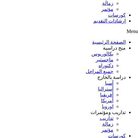
زمالة
مؤتمر
كورسات
إرشادات التقديم
Menu
الصفحة الرئيسية
منح دراسية
بكالوريوس
ماجستير
دكتوراه
جميع المراحل
دراسة بالخارج
آسيا
أستراليا
أفريقيا
أمريكا
اوروبا
تداريب ومؤتمرات
تداريب
زمالة
مؤتمر
كورسات