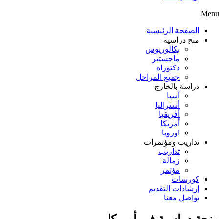
Menu
الصفحة الرئيسية
منح دراسية
بكالوريوس
ماجستير
دكتوراه
جميع المراحل
دراسة بالخارج
آسيا
أستراليا
أفريقيا
أمريكا
اوروبا
تداريب ومؤتمرات
تداريب
زمالة
مؤتمر
كورسات
إرشادات التقديم
تواصل معنا
منحة دراسية في أمريكا