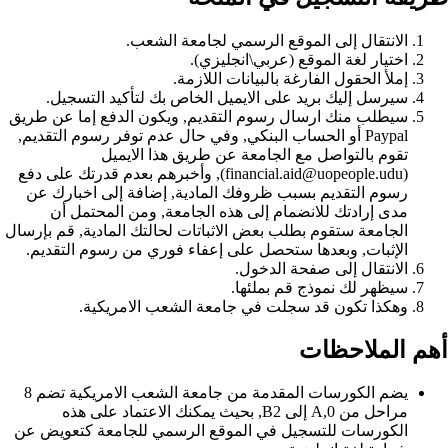
الانتقال إلى الموقع الرسمي لجامعة الشعب.
اختيار لغة الموقع (عربي\انجليزي).
إملأ الحقول الفارغة بالبيانات اللازمة.
سيرسل إليك بريد على الايميل الخاص بك لتأكيد التسجيل.
سيطلب منك ارسال رسوم التقديم, ويكون الدفع إما عن طريق
Paypal أو الحساب البنكي, وفي حال عدم توفر رسوم التقديم,
تقوم بالتواصل مع الجامعة عن طريق هذا الايميل
(financial.aid@uopeople.udu), وأخبرهم بعدم قدرتك على دفع
رسوم التقديم بسبب ظروفك المادية, إضافة إلى اخبارك عن
مدى إرادتك للانضمام إلى هذه الجامعة, ومن المحتمل أن
الجامعة ستقوم بطلب بعض الاثباتات لحالتك المادية, قم بإرسال
الإثبات, وبعدها ستحصل على إعفاء فوري من رسوم التقديم.
الانتقال إلى صفحة الدخول.
سيظهر لك نموذج قم بملئها.
وهكذا تكون قد سجلت في جامعة الشعب الامريكية.
أهم الملاحظات
يضم الكورسات المقدمة من جامعة الشعب الامريكية تضم 8
مراحل من A,0 إلى B2, بحيث يمكنك الاعتماد على هذه
الكورسات للتسجيل في الموقع الرسمي للجامعة كتعويض عن