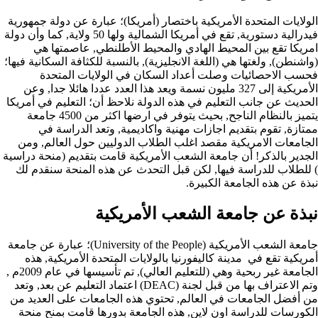
الولايات المتحدة الأمريكية باختصار (أمريكا)؛ عبارة عن دولة جمهورية
فيدرالية دستورية, تقع في أمريكا الشمالية ولها 50 ولاية, كما وأن دولة
امريكا تقع بين المحيط الهادي والمحيط الأطلنطي, عاصمتها هي
(واشنطن), ولغتها هي (اللغة الانجليزية), بالنسبة للكثافة السكانية فيها؛
فحسب الاحصائيات وصلت أعداد السكان في الولايات المتحدة
الأمريكية إلى 327 مليون نسمة ويعد هذا العدد عددا هائلا جدا, وعن
الحديث عن جانب التعليم في هذه الدولة نلاحظ أن؛ التعليم في أمريكا
يتميز بالنظام الناجح, بحيث يتوفر في ارضها اكثر من 4500 جامعة
ممتازة, تقوم بتقديم اجازات مهنية واكاديمية, وتعد الدراسة في
الجامعات الامريكية مقصد اغلب الطلاب الدوليين حول العالم, ومن
الجدير بالذكر! أن جامعة الشعب الأمريكية قامت بتقديم (منحة دراسية
) للطلاب للدراسة فيها, لكن قبل التحدث عن هذه المنحة سنقدم لك
نبذة عن هذه الجامعة الكبيرة.
نبذة عن جامعة الشعب الأمريكية
جامعة الشعب الأمريكية (University of the People)؛ عبارة عن جامعة
أمريكية تقع في مدينة كاليفورنيا بالولايات المتحدة الأمريكية, هذه
الجامعة غير ربحية وهي (للتعليم العالي), تم تأسيسها في عام 2009م ,
وتم الاعتراف بها من قبل لجنة (DEAC) اعتماد التعليم عن بعد, وتعد
من أفضل الجامعات في العالم, تحتوي هذه الجامعات على العديد من
الكورسات للدراسة اون لاين, هذه الجامعة بدورها قامت بمنح منحة