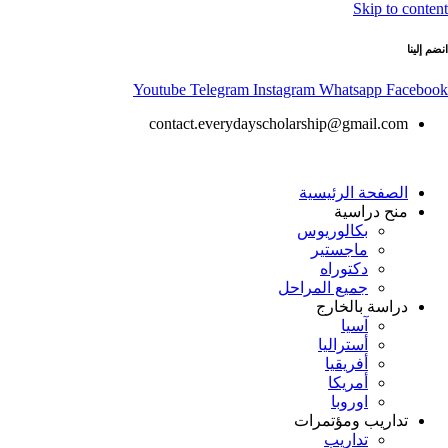
Skip to content
انضم إلينا
Youtube
Telegram
Instagram
Whatsapp
Facebook
contact.everydayscholarship@gmail.com
الصفحة الرئيسية
منح دراسية
بكالوريوس
ماجستير
دكتوراه
جميع المراحل
دراسة بالخارج
آسيا
أستراليا
أفريقيا
أمريكا
اوروبا
تداريب ومؤتمرات
تداريب