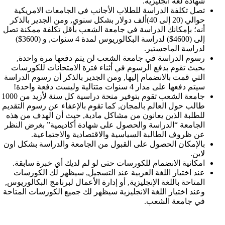
شهادة لغة انجليزية.
تصل تكلفة الدراسة للطلاب الأجانب في الجامعات الامريكية
حوالي (20 إلى 40)ألف دولار بشكل سنوي, ومن الجدير بالذكر
أنه؛ بإمكانك الدراسة في جامعة الشعب بأقل تكلفة ممكنة تصل
إلى (4600$) لدراسة البكالوريوس لمدة 4 سنوات, و (3600$)
لدراسة الماجستير.
رسوم الدراسة في جامعة الشعب لن يتم دفعها مرة واحدة,
بحيث تقوم بدفع الرسوم في أثناء فترة الامتحانات للكورسات
التي قمت بالانضمام إليها, ومن الجدير بالذكر أن رسوم الدراسة
سيتم دفعها على مدار 4 سنوات متتالية وليست دفعة واحدة!
جامعة الشعب تقوم بتوفير منحة دراسية كل سنة لأزيد من 1000
طالب حول العالم بالمجان, كما تقوم بالإعفاء عن رسوم التقديم
للطلبة الذين يعانون من مشاكل مادية, حيث أن الهدف من هذه
الجامعة “الدراسة والحصول على شهادة أكاديمية” بغرض النظر
عن ظروف الطالبة السياسية والاقتصادية والاجتماعية.
بالإمكان الحصول على القبول من الجامعة والدراسة بشكل اون
لاين.
امكانية الانضمام للكورسات حتى لو لم لديك أي خبرة سابقة.
عند اختيار اللغة العربية عند التسجيل, سيظهر لك الكورسات
المتاحة باللغة الإنجليزية, أو إدارة الأعمال لبرنامج البكالوريوس,
وعند اختيار اللغة الانجليزية سيظهر لك جميع الكورسات المتاحة
في جامعة الشعب.