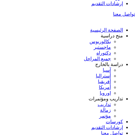
إرشادات التقديم
تواصل معنا
الصفحة الرئيسية
منح دراسية
بكالوريوس
ماجستير
دكتوراه
جميع المراحل
دراسة بالخارج
آسيا
أستراليا
أفريقيا
أمريكا
اوروبا
تداريب ومؤتمرات
تداريب
زمالة
مؤتمر
كورسات
إرشادات التقديم
تواصل معنا