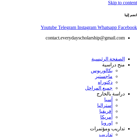
Skip to content
انضم إلينا
Youtube
Telegram
Instagram
Whatsapp
Facebook
contact.everydayscholarship@gmail.com
الصفحة الرئيسية
منح دراسية
بكالوريوس
ماجستير
دكتوراه
جميع المراحل
دراسة بالخارج
آسيا
أستراليا
أفريقيا
أمريكا
اوروبا
تداريب ومؤتمرات
تداريب