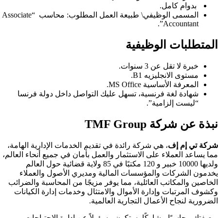
بدوام كامل.
المسمى الوظيفي\ طبيعة العمل المطلوب: محاسب “Associate
Accountant”.
المتطلبات الوظيفية ​
خبرة لا تقل عن 3 سنوات.
مستوى الانجليزيه B1.
المعرفة الأساسية MS Office.
شهادة لغة فرنسية، تسهل عليك التواصل داخل دولة فرنسا
“ليست إلزامية”.
نبذة عن شركة TMF Group
شركة تي إم إف
، هي شركة رائدة في تقديم الخدمات الإدارية الهامة،
مما يساعد العملاء على الاستثمار والعمل بأمان في جميع أنحاء العالم،
ولديها 10000 خبير و 120 مكتبًا في 85 ولاية قضائية حول العالم
يخدمون الشركات والمؤسسات المالية ومديري الأصول والعملاء
الخاصين والمكاتب العائلية، مما يوفر مزيجًا من المحاسبة والضرائب
وكشوف المرتبات وإدارة الأموال والامتثال وخدمات إدارة الكيانات
الضرورية لنجاح الأعمال التجارية العالمية.
وبصفتك محاسبًا مشاركًا، ستكون مسؤولاً عن إدارة الاحتياجات