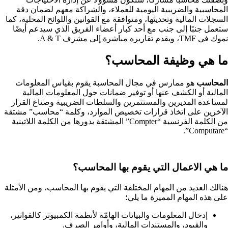
المحاسبية والضريبية اليومية للعملاء، والشراكة معهم لضمان دقة
السجلات المالية وتحديثها، ومتوافقة مع القوانين واللوائح المحلية، كما
ستعمل جنبًا إلى جنب مع أحد كبار أعضاء الفريق الذي سيدعم أيضًا
نموك في TMF، ويقدم تقاريره مباشرة إلى مشرف A & T.
ما هي وظيفة المحاسب؟
المحاسب
هو ممارس في مجال المحاسبة يقوم بقياس المعلومات
المالية أو الكشف عنها أو توفير ضمانات حول المعلومات المالية
لمساعدة المديرين والمستثمرين والسلطات الضريبية وصناع القرار
الآخرين على اتخاذ قرارات تخصيص الموارد، وكلمة “محاسب” مشتقة
من الكلمة الفرنسية “Compter” المشتقة بدورها من الكلمة اللاتينية
“Computare”.
ما هي الاعمال التي يقوم بها المحاسب؟
هنالك العديد من المهام المختلفة التي يقوم بها المحاسب، ومن الأمثلة
على هذه المهام المميزة ما يلي؛
إدخال المعلومات والبيانات الهامّة لأنظمة الكمبيوتر كالفواتير،
والقيود، والمستندات المالية، وأوامر الصرف.