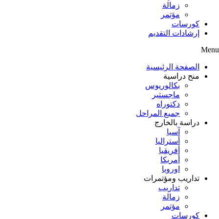
زمالة
مؤتمر
كورسات
إرشادات التقديم
Menu
الصفحة الرئيسية
منح دراسية
بكالوريوس
ماجستير
دكتوراه
جميع المراحل
دراسة بالخارج
آسيا
أستراليا
أفريقيا
أمريكا
اوروبا
تداريب ومؤتمرات
تداريب
زمالة
مؤتمر
كورسات