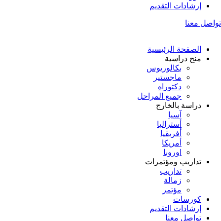
إرشادات التقديم
تواصل معنا
الصفحة الرئيسية
منح دراسية
بكالوريوس
ماجستير
دكتوراه
جميع المراحل
دراسة بالخارج
آسيا
أستراليا
أفريقيا
أمريكا
اوروبا
تداريب ومؤتمرات
تداريب
زمالة
مؤتمر
كورسات
إرشادات التقديم
تواصل معنا