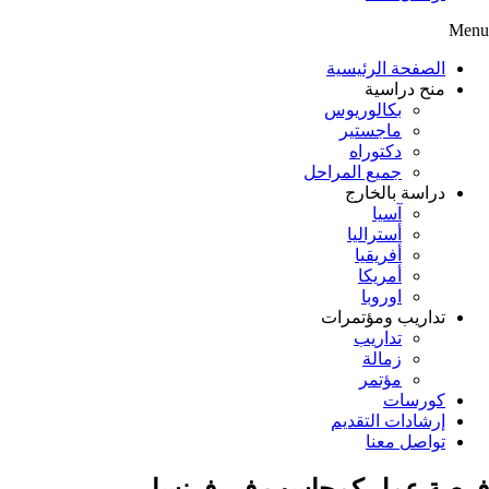
Menu
الصفحة الرئيسية
منح دراسية
بكالوريوس
ماجستير
دكتوراه
جميع المراحل
دراسة بالخارج
آسيا
أستراليا
أفريقيا
أمريكا
اوروبا
تداريب ومؤتمرات
تداريب
زمالة
مؤتمر
كورسات
إرشادات التقديم
تواصل معنا
فرصة عمل كمحاسب في فرنسا