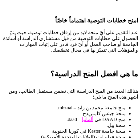
امنح خطابات التوصية اهتماماً خاصّاً
عند التقديم على أيّ منحة لابد من إرفاق خطابات توصية، حيث يتمّ
الحصول على خطابات التوصية من قبل مستشاري الدراسة أو أساتذة
الجامعة أو صاحب العمل أو أيّ فرد قادر على إثبات المهارات
والمؤهلات التي تتميّز بها في مجال تخصّصك.
ما هي افضل المنح الدراسية؟
هنالك العديد من المنح الدراسية التي تضمن مستقبل الطالب، ومن
أشهر هذه المنح ما يلي؛
منح جامعة محمد بن زايد – mbzuai.
منحة جيتس كامبريدج
منح DAAD في
ألمانيا
– daad.
منحة ييل.
منحة جامعة Kester في كوريا الجنوبية
منحة فولبرايت (الولايات المتحدة الأمريكية).