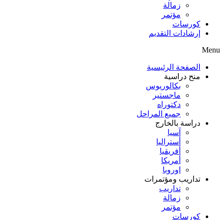
زمالة
مؤتمر
كورسات
إرشادات التقديم
Menu
الصفحة الرئيسية
منح دراسية
بكالوريوس
ماجستير
دكتوراه
جميع المراحل
دراسة بالخارج
آسيا
أستراليا
أفريقيا
أمريكا
اوروبا
تداريب ومؤتمرات
تداريب
زمالة
مؤتمر
كورسات