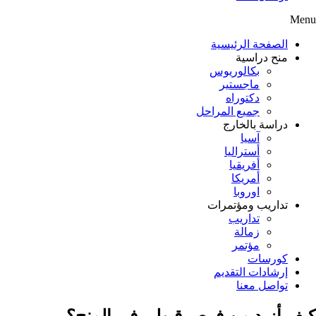
Menu
الصفحة الرئيسية
منح دراسية
بكالوريوس
ماجستير
دكتوراه
جميع المراحل
دراسة بالخارج
آسيا
أستراليا
أفريقيا
أمريكا
اوروبا
تداريب ومؤتمرات
تداريب
زمالة
مؤتمر
كورسات
إرشادات التقديم
تواصل معنا
كيف أزيد من فرص قبولي في المنح؟