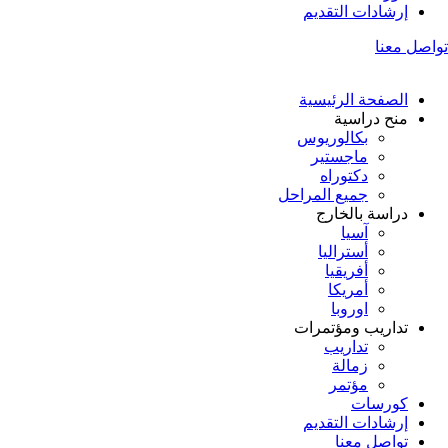
إرشادات التقديم
تواصل معنا
الصفحة الرئيسية
منح دراسية
بكالوريوس
ماجستير
دكتوراه
جميع المراحل
دراسة بالخارج
آسيا
أستراليا
أفريقيا
أمريكا
اوروبا
تداريب ومؤتمرات
تداريب
زمالة
مؤتمر
كورسات
إرشادات التقديم
تواصل معنا