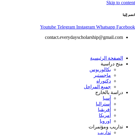
Skip to content
انضم إلينا
Youtube
Telegram
Instagram
Whatsapp
Facebook
contact.everydayscholarship@gmail.com
الصفحة الرئيسية
منح دراسية
بكالوريوس
ماجستير
دكتوراه
جميع المراحل
دراسة بالخارج
آسيا
أستراليا
أفريقيا
أمريكا
اوروبا
تداريب ومؤتمرات
تداريب