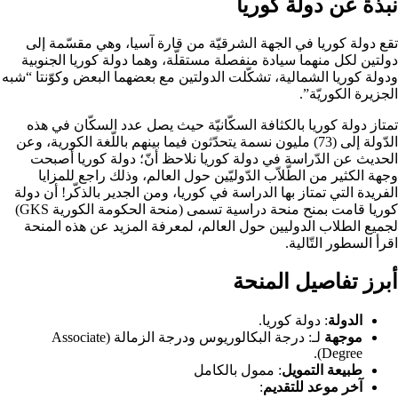
نبذة عن دولة كوريا
تقع دولة كوريا في الجهة الشرقيّة من قارة آسيا، وهي مقسّمة إلى
دولتين لكل منهما سيادة منفصلة مستقلّة، وهما دولة كوريا الجنوبية
ودولة كوريا الشمالية، تشكّلت الدولتين مع بعضهما البعض وكوّنتا “شبه
الجزيرة الكوريّة”.
تمتاز دولة كوريا بالكثافة السكّانيّة حيث يصل عدد السكّان في هذه
الدّولة إلى (73) مليون نسمة يتحدّثون فيما بينهم باللّغة الكورية، وعن
الحديث عن الدّراسة في دولة كوريا نلاحظ أنّ؛ دولة كوريا أصبحت
وجهة الكثير من الطّلاّب الدّوليّين حول العالم، وذلك راجع للمزايا
الفريدة التي تمتاز بها الدراسة في كوريا، ومن الجدير بالذكّر! أن دولة
كوريا قامت بمنح منحة دراسية تسمى (منحة الحكومة الكورية GKS)
لجميع الطلاب الدوليين حول العالم، لمعرفة المزيد عن هذه المنحة
اقرأ السطور التّالية.
أبرز تفاصيل المنحة
الدولة
: دولة كوريا.
موجهة
لـ: درجة البكالوريوس ودرجة الزمالة (Associate
Degree).
طبيعة التمويل
: ممول بالكامل
آخر موعد للتقديم
: