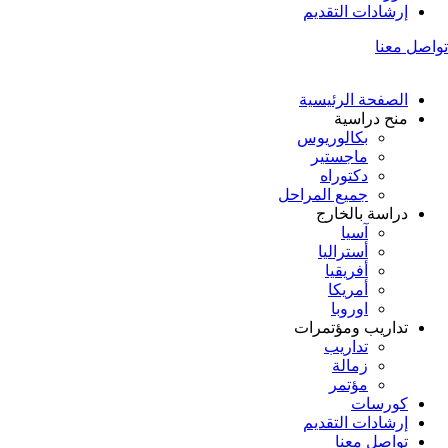
إرشادات التقديم
تواصل معنا
الصفحة الرئيسية
منح دراسية
بكالوريوس
ماجستير
دكتوراه
جميع المراحل
دراسة بالخارج
آسيا
أستراليا
أفريقيا
أمريكا
اوروبا
تداريب ومؤتمرات
تداريب
زمالة
مؤتمر
كورسات
إرشادات التقديم
تواصل معنا