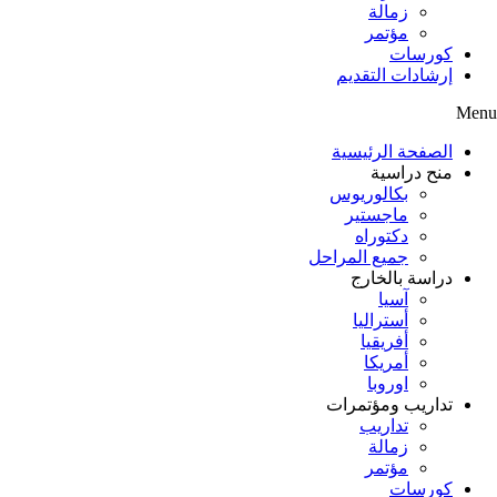
زمالة
مؤتمر
كورسات
إرشادات التقديم
Menu
الصفحة الرئيسية
منح دراسية
بكالوريوس
ماجستير
دكتوراه
جميع المراحل
دراسة بالخارج
آسيا
أستراليا
أفريقيا
أمريكا
اوروبا
تداريب ومؤتمرات
تداريب
زمالة
مؤتمر
كورسات