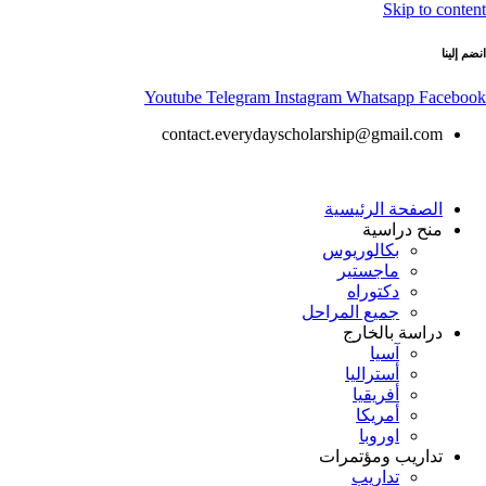
Skip to content
انضم إلينا
Youtube
Telegram
Instagram
Whatsapp
Facebook
contact.everydayscholarship@gmail.com
الصفحة الرئيسية
منح دراسية
بكالوريوس
ماجستير
دكتوراه
جميع المراحل
دراسة بالخارج
آسيا
أستراليا
أفريقيا
أمريكا
اوروبا
تداريب ومؤتمرات
تداريب