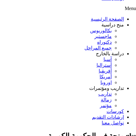
Menu
الصفحة الرئيسية
منح دراسية
بكالوريوس
ماجستير
دكتوراه
جميع المراحل
دراسة بالخارج
آسيا
أستراليا
أفريقيا
أمريكا
اوروبا
تداريب ومؤتمرات
تداريب
زمالة
مؤتمر
كورسات
إرشادات التقديم
تواصل معنا
gks منحة فى الحكومة الكورية