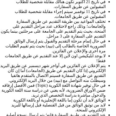
في تاريخ 21 اكتوبر تكون هنالك مقابلة شخصية للطلاب
المقبولين عن طريق السفارات.
في تاريخ 11 نوفمبر سيتم إجراء مقابلة شخصية للطلاب
المقبولين عن طريق الجامعات.
تختلف المواعيد بين طريقة التقديم عن طريق السفارة
والجامعات؛ وذلك راجع لاختلاف عدد مراحل التقديم على
المنحة، بحيث يتم التقديم على الجامعة على مرحلتين بينما يكون
التقديم على السفارة على 3 مراحل.
في حال إتمام مرحلة التقديم والقبول يتم إرسال الوثائق
الضرورية الخاصة بالطالب إلى (نييد) بحيث يتم تقييم الطلبات
مرة أخرى والإعلان عن الفائزين.
لا يوجد ابليكيشن اون لاين إلا عند التقديم عن طريق الجامعات
فقط!
يتم الإعلان عن الفائزين في آواخر شهر ديسمبر عن طريق البريد
الإلكتروني إذا كان التقديم عن طريق (الجامعات) أما إن كان
التقديم عن طريق السفارة فسيتم الاتصال بالمتقدم هاتفيا
وسيطْلَبُ منه التواصل مع (نييد) من خلال البريد الإلكتروني.
في حال توفير شهادة اللغة الكورية (Topic) فمن الأفضل إرفاقه
ضمن الأوراق الضرورية، لأنه يغني عن دراسة سنة اللغة الكورية
والدخول مباشرة بدراسة التخصص الذي تريد.
الوثائق لابد أن تكون إما باللغة الإنجليزية أو باللغة الكورية
لابد من توثيق الوثائق من قبل القنصلية قبل إرسالها للبريد
الإلكتروني للمنحة.
عند التقديم عن طريق السفارة فإنه؛ يتم إرسال نسخة أصلية