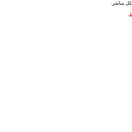
شكل مباشر.
ط
.