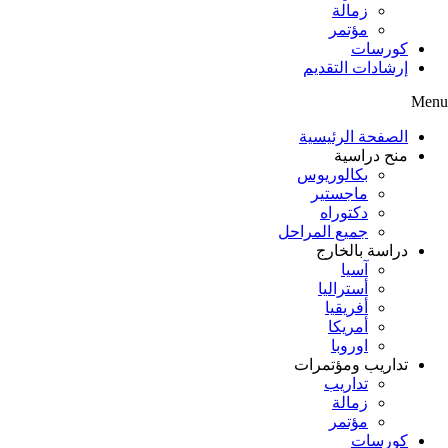
زمالة
مؤتمر
كورسات
إرشادات التقديم
Menu
الصفحة الرئيسية
منح دراسية
بكالوريوس
ماجستير
دكتوراه
جميع المراحل
دراسة بالخارج
آسيا
أستراليا
أفريقيا
أمريكا
اوروبا
تداريب ومؤتمرات
تداريب
زمالة
مؤتمر
كورسات