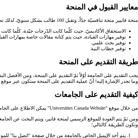
معايير القبول في المنحة
منحة فانيير منحة تنافسيّة جدّاً، وتقبل 160 طالب بشكل سنويّ، لذلك تضع اللجنة بعض المعايير على الطلاب المتقدّمين لهذه المنحة عند التقديم عليها، وهذه المعايير كالتّالي؛
الاستحقاق الأكاديميّ، حيث كلّما كانت الدّرجات جيّدة، كلّما كا
توفير مهارات القيادة، حيث يتم كتابة مقالات خاصة بمهارات القيا
توفير بحث علمي.
توفير خطاب النية.
طريقة التقديم على المنحة
يجب التقديم على الجامعة أوّلاً ثمّ التقديم على المنحة، ومن الأفضل ال
وما تجدر الإشارة إليه! أنّ عملية التقديم على المنحة ستكون عبر موق
كيفية التقديم على الجامعات
من خلال موقع “Universities Canada Website” يمكن الاطلاع على الجامعات الموجودة في دولة كندا، ويتم اختيار أحد الجامعات، ومعرفة هل تقدّم هذه الجامعة التخصّص المراد دراسته، وغيرها من المعومات.
ومن ثمّ يتم العودة للموقع الرسمي لمنحة فانير، ويتم البحث عن الجامعة ا
وتكون الطريقة كالتالي؛
يتم أخذ الإيميل الخاص بالجامعة من خلال صفحة “اتصل بنا” للمو