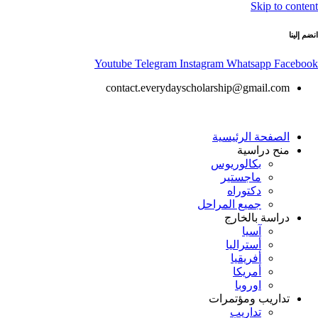
Skip to content
انضم إلينا
Youtube
Telegram
Instagram
Whatsapp
Facebook
contact.everydayscholarship@gmail.com
الصفحة الرئيسية
منح دراسية
بكالوريوس
ماجستير
دكتوراه
جميع المراحل
دراسة بالخارج
آسيا
أستراليا
أفريقيا
أمريكا
اوروبا
تداريب ومؤتمرات
تداريب