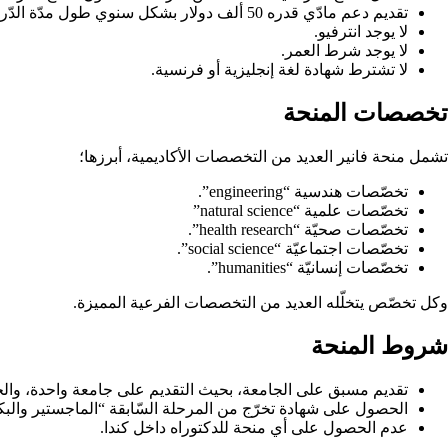
تقديم دعم مادّي قدره 50 ألف دولار بشكل سنوي طول مدّة الدّراسة “3” سنوات، وهو كاف لتغطية مصاريف الدراسة والمعيشة في كندا.
لا يوجد انترفيو.
لا يوجد شرط العمر.
لا تشترط شهادة لغة إنجليزية أو فرنسية.
تخصصات المنحة
تشمل منحة فانير العديد من التخصصات الأكاديمية، أبرزها؛
تخصّصات هندسية “engineering”.
تخصّصات علمية “natural science”
تخصّصات صحيّة “health research”.
تخصّصات اجتماعيّة “social science”.
تخصّصات إنسانيّة “humanities”.
وكل تخصّص يتخلّله العديد من التخصصات الفرعية المميزة.
شروط المنحة
تقديم مسبق على الجامعة، بحيث التقديم على جامعة واحدة، وال
الحصول على شهادة تخرّج من المرحلة السّابقة “الماجستير والب
عدم الحصول على أي منحة للدكتوراه داخل كندا.