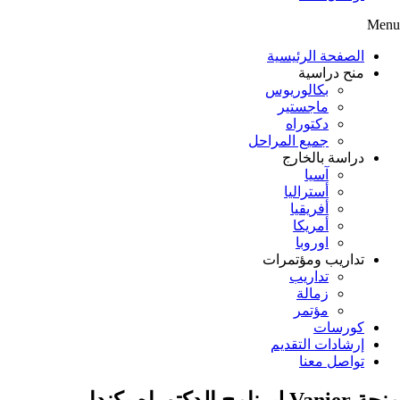
Menu
الصفحة الرئيسية
منح دراسية
بكالوريوس
ماجستير
دكتوراه
جميع المراحل
دراسة بالخارج
آسيا
أستراليا
أفريقيا
أمريكا
اوروبا
تداريب ومؤتمرات
تداريب
زمالة
مؤتمر
كورسات
إرشادات التقديم
تواصل معنا
منحة Vanier لبرنامج الدكتوراه بكندا