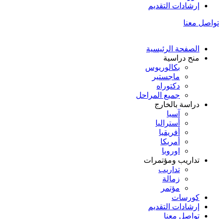
إرشادات التقديم
تواصل معنا
الصفحة الرئيسية
منح دراسية
بكالوريوس
ماجستير
دكتوراه
جميع المراحل
دراسة بالخارج
آسيا
أستراليا
أفريقيا
أمريكا
اوروبا
تداريب ومؤتمرات
تداريب
زمالة
مؤتمر
كورسات
إرشادات التقديم
تواصل معنا