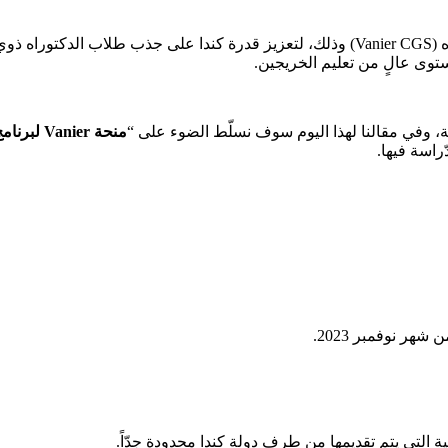
أطلقت الحكومة الكندية برنامج Vanier Canada للمنح الدراسية للدكتوراه (Vanier CGS) وذلك، 
صحة، وفي مقالنا لهذا اليوم سوف نسلّط الضوء على “
منحة Vanier لبرنامج الدكتوراه بكندا”
راسة فيها.
 التي يتم تقديمها من طرف دولة كندا محدودة جدّاً.