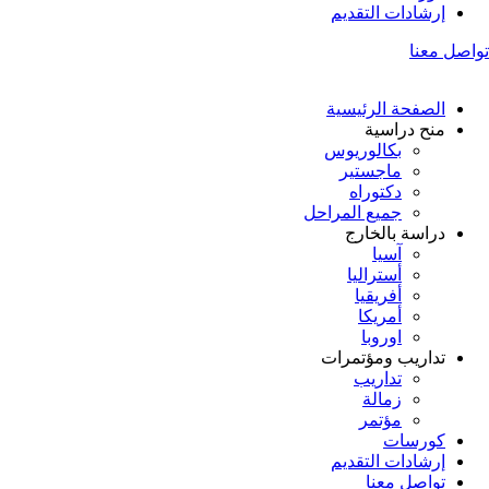
إرشادات التقديم
تواصل معنا
الصفحة الرئيسية
منح دراسية
بكالوريوس
ماجستير
دكتوراه
جميع المراحل
دراسة بالخارج
آسيا
أستراليا
أفريقيا
أمريكا
اوروبا
تداريب ومؤتمرات
تداريب
زمالة
مؤتمر
كورسات
إرشادات التقديم
تواصل معنا