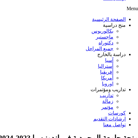
Menu
الصفحة الرئيسية
منح دراسية
بكالوريوس
ماجستير
دكتوراه
جميع المراحل
دراسة بالخارج
آسيا
أستراليا
أفريقيا
أمريكا
اوروبا
تداريب ومؤتمرات
تداريب
زمالة
مؤتمر
كورسات
إرشادات التقديم
تواصل معنا
منحة جامعة المحمدية في إندونيسيا 2023-2024