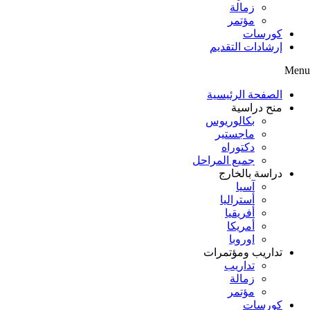
زمالة
مؤتمر
كورسات
إرشادات التقديم
Menu
الصفحة الرئيسية
منح دراسية
بكالوريوس
ماجستير
دكتوراه
جميع المراحل
دراسة بالخارج
آسيا
أستراليا
أفريقيا
أمريكا
اوروبا
تداريب ومؤتمرات
تداريب
زمالة
مؤتمر
كورسات