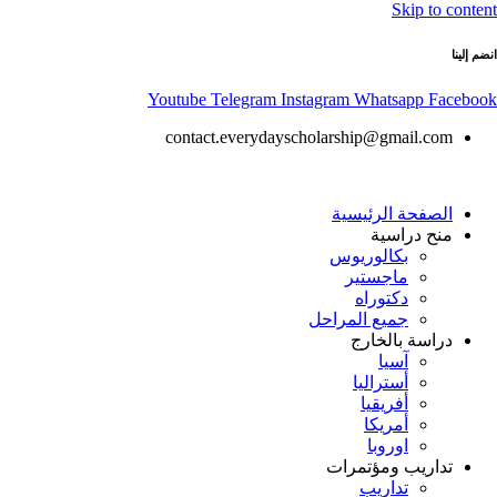
Skip to content
انضم إلينا
Youtube
Telegram
Instagram
Whatsapp
Facebook
contact.everydayscholarship@gmail.com
الصفحة الرئيسية
منح دراسية
بكالوريوس
ماجستير
دكتوراه
جميع المراحل
دراسة بالخارج
آسيا
أستراليا
أفريقيا
أمريكا
اوروبا
تداريب ومؤتمرات
تداريب