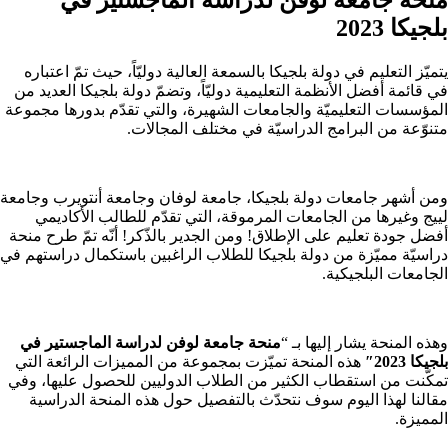
بلجيكا 2023
يتميّز التعليم في دولة بلجيكا بالسمعة العالية دوليّاً، حيث تمّ اعتباره
في قائمة أفضل الأنظمة التعليمية دوليّاً، وتضمّ دولة بلجيكا العديد من
المؤسسات التعليميّة والجامعات الشهيرة، والتي تقدّم بدورها مجموعة
متنوّعة من البرامج الدراسيّة في مختلف المجالات.
ومن أشهر جامعات دولة بلجيكا، جامعة لوفان وجامعة أنتويرب وجامعة
لييج وغيرها من الجامعات المرموقة، التي تقدّم للطالب الأكاديمي
أفضل جودة تعليم على الإطلاق! ومن الجدير بالذّكر! أنّه تمّ طرح منحة
دراسيّة مميّزة من دولة بلجيكا للطلاب الراغبين باستكمال دراستهم في
الجامعات البلجيكية.
وهذه المنحة يشار إليها بـ “
منحة جامعة لوفن لدراسة الماجستير في
بلجيكا 2023″
هذه المنحة تميّزت بمجموعة من المميزات الرائعة التي
تمكّنت من استقطاب الكثير من الطلاب الدوليين للحصول عليها، وفي
مقالنا لهذا اليوم سوف نتحدّث بالتفصيل حول هذه المنحة الدراسية
المميزة.