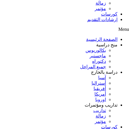
زمالة
مؤتمر
كورسات
إرشادات التقديم
Menu
الصفحة الرئيسية
منح دراسية
بكالوريوس
ماجستير
دكتوراه
جميع المراحل
دراسة بالخارج
آسيا
أستراليا
أفريقيا
أمريكا
اوروبا
تداريب ومؤتمرات
تداريب
زمالة
مؤتمر
كورسات