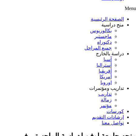
Menu
الصفحة الرئيسية
منح دراسية
بكالوريوس
ماجستير
دكتوراه
جميع المراحل
دراسة بالخارج
آسيا
أستراليا
أفريقيا
أمريكا
اوروبا
تداريب ومؤتمرات
تداريب
زمالة
مؤتمر
كورسات
إرشادات التقديم
تواصل معنا
منحه جامعة لوفن لدراسة الماجستير في