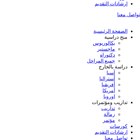
إرشادات التقديم
تواصل معنا
الصفحة الرئيسية
منح دراسية
بكالوريوس
ماجستير
دكتوراه
جميع المراحل
دراسة بالخارج
آسيا
أستراليا
أفريقيا
أمريكا
اوروبا
تداريب ومؤتمرات
تداريب
زمالة
مؤتمر
كورسات
إرشادات التقديم
تواصل معنا