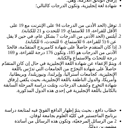
إرفاق الوثائق اللاّزمة، وهي؛
شهادة لغة إنجليزية، وتكون الدرجات كالتالي؛
توفل
(الحد الأدنى من الدرجات 94 على الإنترنت مع 19 على
الأقل للقراءة، 18 للاستماع، 19 للتحدث و 21 للكتابة).
آيلتس (الحد الأدنى من الدرجات 7 بشكل عام، في حين لا يقل
عن 6 (5 للقراءة، 6 للاستماع، 6 للتحدث، 6 للكتابة).
إذا كان المتقدم حاصلاً على شهادة كامبريدج المتقدّمة، فالحدّ
الأدنى من الدرجات هو 185، وتكون 176 درجة للقراءة، و 169
درجة للتحدّث والاستماع والكتابة.
ويتمّ الإعفاء عن شهادة اللغة الإنجليزية في حال إن كان المتقدّم
حاصلاً على شهادة التخرّج من الجامعات التي تدرّس باللّغة
الإنجليزية، كجامعات أستراليا، وإيرلندا، ونيوزيلندا، وبريطانيا،
وأمريكا، والدول الناطقة باللغة الإنجليزية، بحيث يكفي إرفاق
شهادة التخرج وكشف الدرجات، وتمّت دراسة المرحلة السابقة
بالكامل باللّغة الإنجليزية في إحدى هذه الدول المذكورة.
خطاب دافع ، بحيث يتمّ إظهار الدافع القويّ فيه لمتابعة دراسة
برنامج الماجستير في كليّة العلوم بجامعة لوفان.
2 من الرسائل المرجعيّة، وتكون هذه الرسائل من أساتذة
مشهورين دوليّاً.