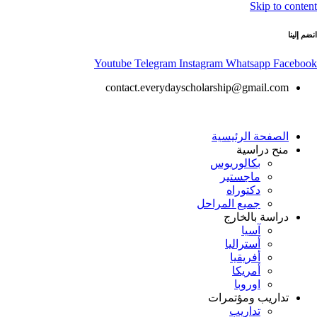
Skip to content
انضم إلينا
Youtube
Telegram
Instagram
Whatsapp
Facebook
contact.everydayscholarship@gmail.com
الصفحة الرئيسية
منح دراسية
بكالوريوس
ماجستير
دكتوراه
جميع المراحل
دراسة بالخارج
آسيا
أستراليا
أفريقيا
أمريكا
اوروبا
تداريب ومؤتمرات
تداريب