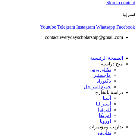
Skip to content
انضم إلينا
Youtube
Telegram
Instagram
Whatsapp
Facebook
contact.everydayscholarship@gmail.com
الصفحة الرئيسية
منح دراسية
بكالوريوس
ماجستير
دكتوراه
جميع المراحل
دراسة بالخارج
آسيا
أستراليا
أفريقيا
أمريكا
اوروبا
تداريب ومؤتمرات
تداريب