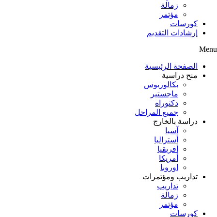
زمالة
مؤتمر
كورسات
إرشادات التقديم
Menu
الصفحة الرئيسية
منح دراسية
بكالوريوس
ماجستير
دكتوراه
جميع المراحل
دراسة بالخارج
آسيا
أستراليا
أفريقيا
أمريكا
اوروبا
تداريب ومؤتمرات
تداريب
زمالة
مؤتمر
كورسات