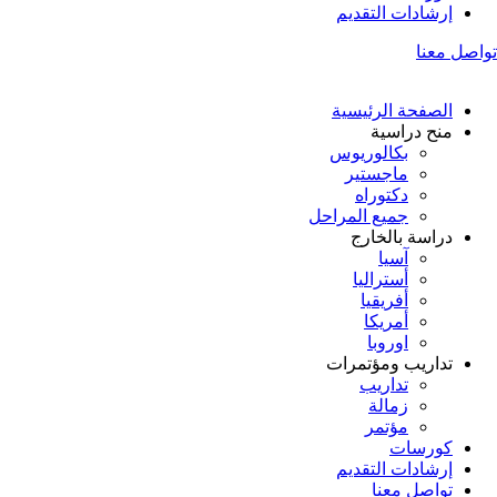
إرشادات التقديم
تواصل معنا
الصفحة الرئيسية
منح دراسية
بكالوريوس
ماجستير
دكتوراه
جميع المراحل
دراسة بالخارج
آسيا
أستراليا
أفريقيا
أمريكا
اوروبا
تداريب ومؤتمرات
تداريب
زمالة
مؤتمر
كورسات
إرشادات التقديم
تواصل معنا