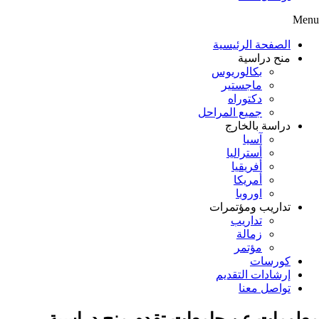
Menu
الصفحة الرئيسية
منح دراسية
بكالوريوس
ماجستير
دكتوراه
جميع المراحل
دراسة بالخارج
آسيا
أستراليا
أفريقيا
أمريكا
اوروبا
تداريب ومؤتمرات
تداريب
زمالة
مؤتمر
كورسات
إرشادات التقديم
تواصل معنا
معلومات عن جامعات تقدم منح دراسية