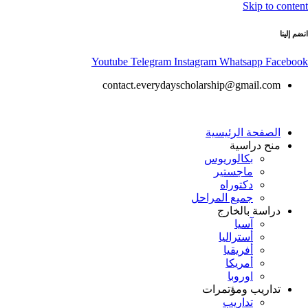
Skip to content
انضم إلينا
Youtube
Telegram
Instagram
Whatsapp
Facebook
contact.everydayscholarship@gmail.com
الصفحة الرئيسية
منح دراسية
بكالوريوس
ماجستير
دكتوراه
جميع المراحل
دراسة بالخارج
آسيا
أستراليا
أفريقيا
أمريكا
اوروبا
تداريب ومؤتمرات
تداريب