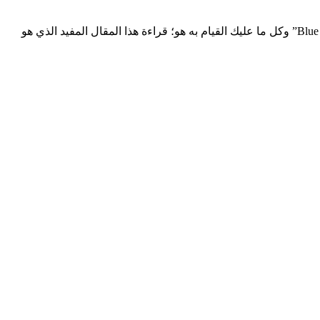
إذا كنت طالب بكالوريوس وعندك شهادة تخرج، فأنت مؤهل للتقدم على فرصة تدريب في أحد الدول الأوروبية “Blue Book Traineeship Programme” وكل ما عليك القيام به هو؛ قراءة هذا المقال المفيد الذي هو