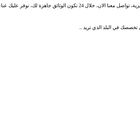
الذهاب إلى المكتب و الانتظار الطويل و أيضا المبالغ الضخمة
 تخصصك في البلد الذي تريد ..