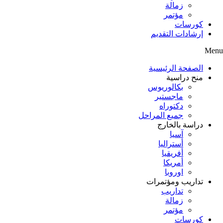
زمالة
مؤتمر
كورسات
إرشادات التقديم
Menu
الصفحة الرئيسية
منح دراسية
بكالوريوس
ماجستير
دكتوراه
جميع المراحل
دراسة بالخارج
آسيا
أستراليا
أفريقيا
أمريكا
اوروبا
تداريب ومؤتمرات
تداريب
زمالة
مؤتمر
كورسات