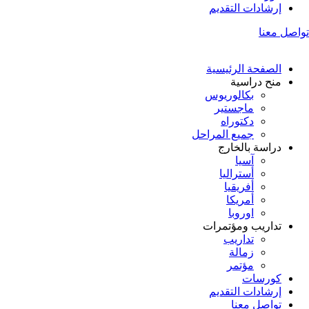
إرشادات التقديم
تواصل معنا
الصفحة الرئيسية
منح دراسية
بكالوريوس
ماجستير
دكتوراه
جميع المراحل
دراسة بالخارج
آسيا
أستراليا
أفريقيا
أمريكا
اوروبا
تداريب ومؤتمرات
تداريب
زمالة
مؤتمر
كورسات
إرشادات التقديم
تواصل معنا