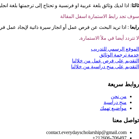
ثالثا
: اذا لديك وثائق بلغة عربية او فرنسية و تحتاج إلى ترجمتها بلغة انجليزية، تواصل معنا الان، خلال 24 تكون الوثائق جاهزة لك، نوفر عليك عناء 
سوف تجد رابط الاستمارة اسفل المقالة
رابعا
: اذا تريد البحث عن فرص عمل أو انجاز سيرة ذاتية لإيجاد عمل في
لا تتردد أيضا في ملأ الاستمارة
.
الموقع الرسمي للتدريب
خدمة ترجمة الوثائق
التقديم على فرص عمل من خلالنا
التقديم على منح دراسية من خلالنا
روابط سريعة
من نحن
منح دراسية
مواضيع تهمك
تواصل معنا
contact.everydayscholarship@gmail.com
212606-706497+