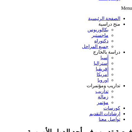
Menu
الصفحة الرئيسية
منح دراسية
بكالوريوس
ماجستير
دكتوراه
جميع المراحل
دراسة بالخارج
آسيا
أستراليا
أفريقيا
أمريكا
اوروبا
تداريب ومؤتمرات
تداريب
زمالة
مؤتمر
كورسات
إرشادات التقديم
تواصل معنا
فرصة تدريب في أحد الدول الأوروبية