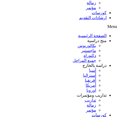
زمالة
مؤتمر
كورسات
إرشادات التقديم
Menu
الصفحة الرئيسية
منح دراسية
بكالوريوس
ماجستير
دكتوراه
جميع المراحل
دراسة بالخارج
آسيا
أستراليا
أفريقيا
أمريكا
اوروبا
تداريب ومؤتمرات
تداريب
زمالة
مؤتمر
كورسات