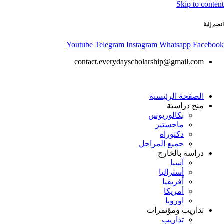
Skip to content
انضم إلينا
Youtube
Telegram
Instagram
Whatsapp
Facebook
contact.everydayscholarship@gmail.com
الصفحة الرئيسية
منح دراسية
بكالوريوس
ماجستير
دكتوراه
جميع المراحل
دراسة بالخارج
آسيا
أستراليا
أفريقيا
أمريكا
اوروبا
تداريب ومؤتمرات
تداريب