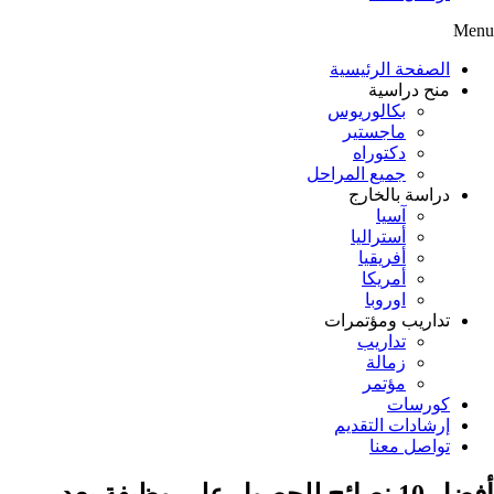
Menu
الصفحة الرئيسية
منح دراسية
بكالوريوس
ماجستير
دكتوراه
جميع المراحل
دراسة بالخارج
آسيا
أستراليا
أفريقيا
أمريكا
اوروبا
تداريب ومؤتمرات
تداريب
زمالة
مؤتمر
كورسات
إرشادات التقديم
تواصل معنا
أفضل 10 نصائح للحصول على وظيفة بعد