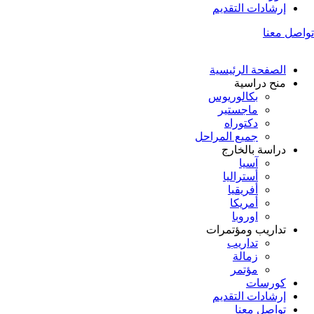
إرشادات التقديم
تواصل معنا
الصفحة الرئيسية
منح دراسية
بكالوريوس
ماجستير
دكتوراه
جميع المراحل
دراسة بالخارج
آسيا
أستراليا
أفريقيا
أمريكا
اوروبا
تداريب ومؤتمرات
تداريب
زمالة
مؤتمر
كورسات
إرشادات التقديم
تواصل معنا