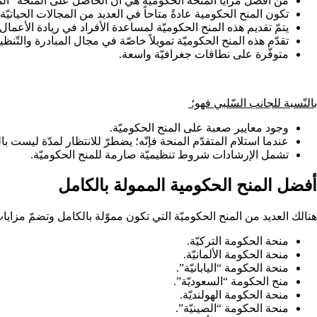
من أفضل مزايا المنحة الحكوميّة هي أنّ الحاصل على المنحة “الم
تكون المنح الحكومية عادةً متاحاً في العديد من المجالات الحياتيّة
يتمّ تقديم هذه المنح الحكوميّة لمساعدة الأفراد في ريادة الأعمال
تقدّم هذه المنح الحكوميّة تمويلاً خاصّة في مجال المبادرة والتّن
متوفّرة على نطاقات جغرافيّة واسعة.
بالنّسبة للجانب السّلبي فهو؛
وجود معايير صعبة على المنح الحكوميّة.
عندما استلام المتقدّم المنحة فإنّه؛ يضطرّ للانتظار لمدّة ليست ب
تشمل الإرشادات شروط تنظيميّة صارمة للمنح الحكوميّة.
أفضل المنح الحكومية الممولة بالكامل
هنالك العديد من المنح الحكوميّة التي تكون مموّلة بالكامل وتضمّ مزايا
منحة الحكومة التركيّة.
منحة الحكومة الألمانيّة.
منحة الحكومة “اليابانيّة”.
منح الحكومة “السعوديّة”.
منحة الحكومة الهولنديّة.
منحة الحكومة “الصينيّة”.