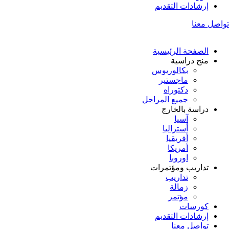
إرشادات التقديم
تواصل معنا
الصفحة الرئيسية
منح دراسية
بكالوريوس
ماجستير
دكتوراه
جميع المراحل
دراسة بالخارج
آسيا
أستراليا
أفريقيا
أمريكا
اوروبا
تداريب ومؤتمرات
تداريب
زمالة
مؤتمر
كورسات
إرشادات التقديم
تواصل معنا