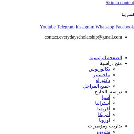
Skip to content
انضم إلينا
Youtube
Telegram
Instagram
Whatsapp
Facebook
contact.everydayscholarship@gmail.com
الصفحة الرئيسية
منح دراسية
بكالوريوس
ماجستير
دكتوراه
جميع المراحل
دراسة بالخارج
آسيا
أستراليا
أفريقيا
أمريكا
اوروبا
تداريب ومؤتمرات
تداريب