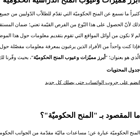
كثيراً ما نسمع عن المنح الحكوميّة التي تقدّم للطلاّب الدّوليين من جمي
ذلك لأنّ الحصول على هذا النّوع من الفرص القيّمة تعني؛ ضمان المستقبل 100%، ولأنّ الكثير من الطلاّب يبحثون عن معلومات حول المنح الدّراسية المموّلة بالكامل فكّرنا عزيزي
لم لا نكون من أوائل المواقع التي تقوم بتقديم معلومات حول هذا الموضوع
فإذا كنت واحداً من الأفراد الذين يرغبون بمعرفة معلومات مفصّلة حول ال
الّذي هو بعنوان؛ “
أبرز مميّزات وعيوب المنح الحكوميّة
“، بحيث وفّرنا لك
جدول المحتويات
انضم على جروب الواتساب حتى يصلك كل جديد
ما المقصود بـ "المنح الحكوميّة"؟
المنح الحكوميّة عبارة عن؛ مساعدات ماليّة مقدّمة من الجوانب الحكوميّة