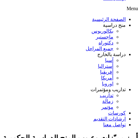
Menu
الصفحة الرئيسية
منح دراسية
بكالوريوس
ماجستير
دكتوراه
جميع المراحل
دراسة بالخارج
آسيا
أستراليا
أفريقيا
أمريكا
اوروبا
تداريب ومؤتمرات
تداريب
زمالة
مؤتمر
كورسات
إرشادات التقديم
تواصل معنا
أبرز مميّزات وعيوب المنح الدراسية الحكومية