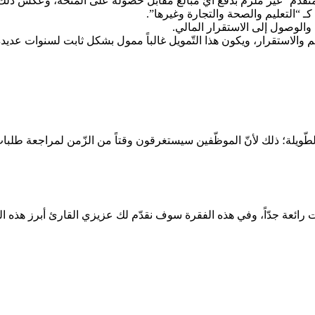
تقدّم” غير ملزم بدفع أيّ مبالغ مقابل حصوله على المنحة، وعكس ذلك ت
 كـ “التعليم والصحة والتجارة وغيرها”.
 والوصول إلى الاستقرار المالي.
ظيم والاستقرار، ويكون هذا التّمويل غالباً ممول بشكل ثابت لسنوات عديدة
الطّويلة؛ ذلك لأنّ الموظّفين سيستغرقون وقتاً من الزّمن لمراجعة طلبات
ت رائعة جدّاً، وفي هذه الفقرة سوف نقدّم لك عزيزي القارئ أبرز هذه الم