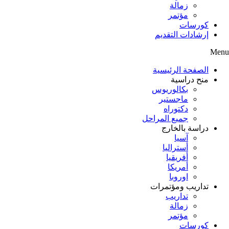
زمالة
مؤتمر
كورسات
إرشادات التقديم
Menu
الصفحة الرئيسية
منح دراسية
بكالوريوس
ماجستير
دكتوراه
جميع المراحل
دراسة بالخارج
آسيا
أستراليا
أفريقيا
أمريكا
اوروبا
تداريب ومؤتمرات
تداريب
زمالة
مؤتمر
كورسات