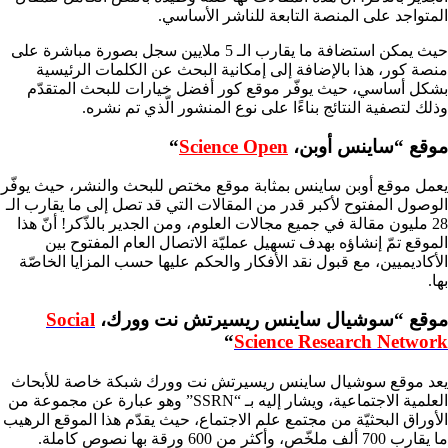
المتواجد على المنصة التابعة للناشر الأساسي.
حيث يمكن استضافة ما يقارب الـ 5 ملايين سجل بصورة مباشرة على
منصة كور، هذا بالإضافة إلى إمكانية البحث عن الكلمات الرئيسية
بشكل أساسي، حيث يوفّر موقع كور أفضل خيارات للبحث المتقدّم
وذلك لتصفية النتائج بناءًا على نوع المنشور الّذي تم نشره.
موقع “ساينس أوبن،
Science Open
“
يعمل موقع أوبن ساينس بمثابة موقع مختص للبحث والنشر، حيث يوفّر
الوصول المفتوح لأكبر قدر من المقالات التي قد تصل إلى ما يقارب الـ
28 مليون مقالة في جميع مجالات العلوم، ومن الجدير بالذّكر! أنّ هذا
الموقع تمّ إنشاؤه بهدف تسهيل عمليّة الاتصال العام المفتوح بين
الأكاديميين، مع قبول نقد الأفكار والحكم عليها حسب المزايا الخاصّة
بها.
موقع “سوشيال ساينس ريسيرتش نت وورك،
Social
“
Science
Research Network
يعد موقع سوشيال ساينس ريسيرتش نت وورك شبكة خاصة للأبحاث
العلمية الاجتماعية، ويشار إليه بـ “SSRN” وهو عبارة عن مجموعة من
الأوراق البحثيّة من مجتمع علم الاجتماع، حيث يقدّم هذا الموقع الرهيب
ما يقارب 700 ألف ملخّص، وأكثر من 600 ورقة بها نصوص كاملة.