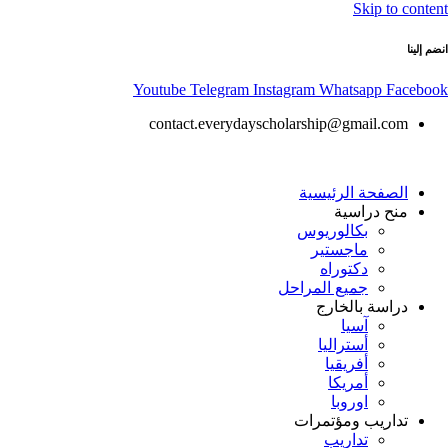
Skip to content
انضم إلينا
Youtube
Telegram
Instagram
Whatsapp
Facebook
contact.everydayscholarship@gmail.com
الصفحة الرئيسية
منح دراسية
بكالوريوس
ماجستير
دكتوراه
جميع المراحل
دراسة بالخارج
آسيا
أستراليا
أفريقيا
أمريكا
اوروبا
تداريب ومؤتمرات
تداريب