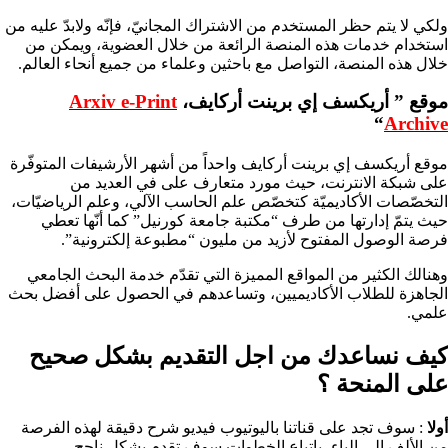
ولكي لا يتم حظر المستخدم من الاشتراك المجانيّ، فإنّه ولابدّ عليه من
استخدام خدمات هذه المنصة الرائعة من خلال العضوية، ويمكن من
خلال هذه المنصة، التواصل مع باحثين وعلماء من جميع أنحاء العالم.
موقع ” أريكسف إي برينت أركايف،
Arxiv e-Print
“
Archive
موقع أريكسف إي برينت أركايف واحداً من أشهر الأرشيفات المتوفّرة
على شبكة الانترنت، حيث مورد متعارف على في العديد من
التخصّصات الأكاديميّة كتخصّص علم الحاسب الآلي، وعلم الرياضيّات،
حيث يتمّ إدارتها من طرف “مكتبة جامعة كورنيل” كما أنّها تعطي
فرصة الوصول المفتوح لأزيد من مليون “مطبوعة إلكترونية”.
وهنالك الكثير من المواقع المميزة التي تقدّم خدمة البحث الجامعي
الجاهزة للطلاب الأكاديميين، وتساعدهم في الحصول على أفضل بحث
علمي.
كيف نساعدك من اجل التقديم بشكل صحيح
على المنحة ؟​
أولا
: سوف تجد على قناتنا باليوتيوب فيديو شرح دقيقة لهذه الفرصة
من الألف إلى الياء، باتباع الخطوات سوف تقدم بشكل ناجح