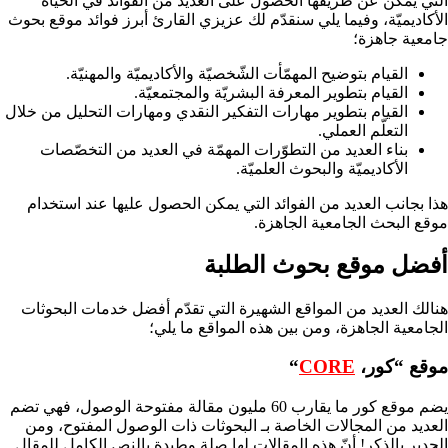
التي يمكن عن طريقها الحصول على العديد من الفوائد في الحياة
الأكاديميّة، وفيما يلي سنقدّم لك عزيزي القارئ أبرز فوائد موقع بحوث
جامعية جاهزة؛
القيام بتوضيح المهمّأت الشّخصيّة والأكاديميّة والمهنيّة.
القيام بتطوير المعرفة البشريّة والمجتمعيّة.
القيام بتطوير مهارات التفكير النقدي ومهارات التحليل من خلال
التعلّم العملي.
بناء العديد من التطوّرات المهمّة في العديد من التخصّصات
الأكاديميّة والبحوث العلميّة.
هذا بجانب العديد من الفوائد التي يمكن الحصول عليها عند استخدام
موقع البحث الجامعية الجاهزة.
أفضل موقع بحوث الطلبة
هنالك العديد من المواقع الشهيرة التي تقدّم أفضل خدمات البحوثات
الجامعية الجاهزة، ومن بين هذه المواقع ما يلي؛
موقع “كور،
CORE
“
يضم موقع كور ما يقارب 60 مليون مقالة مفتوحة الوصول، فهي تضم
العديد من المجالات الخاصة بـ البحوثات ذات الوصول المفتوح، ومن
الجدير بالذكر! أنّ هذه المقالات لها صلة وطيدة بالنص الكامل للمقال