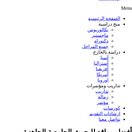
Menu
الصفحة الرئيسية
منح دراسية
بكالوريوس
ماجستير
دكتوراه
جميع المراحل
دراسة بالخارج
آسيا
أستراليا
أفريقيا
أمريكا
اوروبا
تداريب ومؤتمرات
تداريب
زمالة
مؤتمر
كورسات
إرشادات التقديم
تواصل معنا
أفضل مواقع للبحوث الجامعية الجاهزة