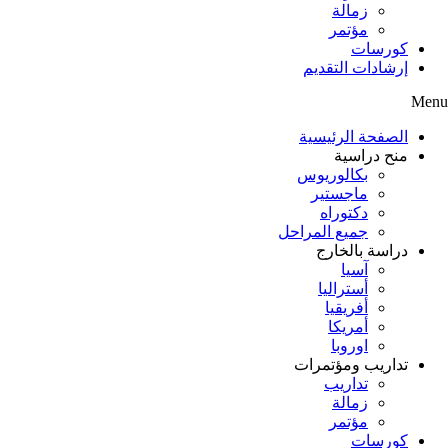
زمالة
مؤتمر
كورسات
إرشادات التقديم
Menu
الصفحة الرئيسية
منح دراسية
بكالوريوس
ماجستير
دكتوراه
جميع المراحل
دراسة بالخارج
آسيا
أستراليا
أفريقيا
أمريكا
اوروبا
تداريب ومؤتمرات
تداريب
زمالة
مؤتمر
كورسات