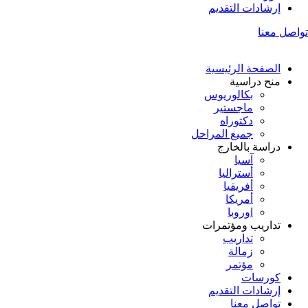
إرشادات التقديم
تواصل معنا
الصفحة الرئيسية
منح دراسية
بكالوريوس
ماجستير
دكتوراه
جميع المراحل
دراسة بالخارج
آسيا
أستراليا
أفريقيا
أمريكا
اوروبا
تداريب ومؤتمرات
تداريب
زمالة
مؤتمر
كورسات
إرشادات التقديم
تواصل معنا