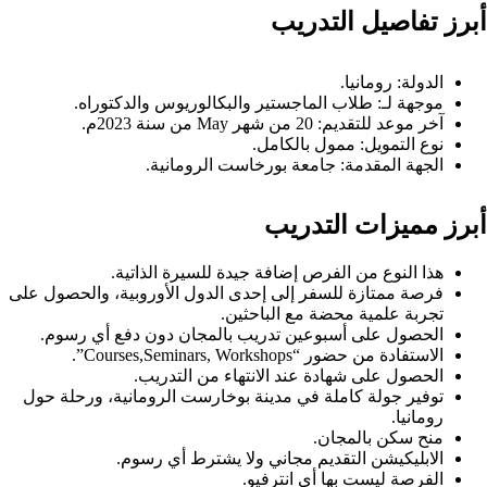
أبرز تفاصيل التدريب
الدولة: رومانيا.
موجهة لـ: طلاب الماجستير والبكالوريوس والدكتوراه.
آخر موعد للتقديم: 20 من شهر May من سنة 2023م.
نوع التمويل: ممول بالكامل.
الجهة المقدمة: جامعة بورخاست الرومانية.
أبرز مميزات التدريب
هذا النوع من الفرص إضافة جيدة للسيرة الذاتية.
فرصة ممتازة للسفر إلى إحدى الدول الأوروبية، والحصول على
تجربة علمية محضة مع الباحثين.
الحصول على أسبوعين تدريب بالمجان دون دفع أي رسوم.
الاستفادة من حضور “Courses,Seminars, Workshops”.
الحصول على شهادة عند الانتهاء من التدريب.
توفير جولة كاملة في مدينة بوخارست الرومانية، ورحلة حول
رومانيا.
منح سكن بالمجان.
الابليكيشن التقديم مجاني ولا يشترط أي رسوم.
الفرصة ليست بها أي انترفيو.