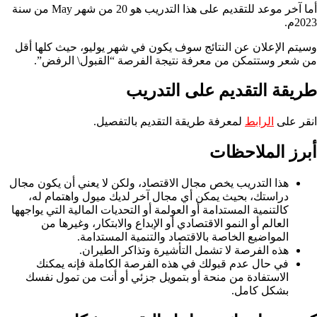
أما آخر موعد للتقديم على هذا التدريب هو 20 من شهر May من سنة
2023م.
وسيتم الإعلان عن النتائج سوف يكون في شهر يوليو، حيث كلها أقل
من شعر وستتمكن من معرفة نتيجة الفرصة “القبول\ الرفض”.
طريقة التقديم على التدريب
انقر على
الرابط
لمعرفة طريقة التقديم بالتفصيل.
أبرز الملاحظات
هذا التدريب يخص مجال الاقتصاد، ولكن لا يعني أن يكون مجال
دراستك، بحيث يمكن أي مجال آخر لديك ميول واهتمام له،
كالتنمية المستدامة أو العولمة أو التحديات المالية التي يواجهها
العالم أو النمو الاقتصادي أو الإبداع والابتكار، وغيرها من
المواضيع الخاصة بالاقتصاد والتنمية المستدامة.
هذه الفرصة لا تشمل التأشيرة وتذاكر الطيران.
في حال عدم قبولك في هذه الفرصة الكاملة فإنه يمكنك
الاستفادة من منحة أو بتمويل جزئي أو أنت من تمول نفسك
بشكل كامل.