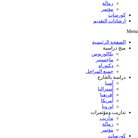
زمالة
مؤتمر
كورسات
إرشادات التقديم
Menu
الصفحة الرئيسية
منح دراسية
بكالوريوس
ماجستير
دكتوراه
جميع المراحل
دراسة بالخارج
آسيا
أستراليا
أفريقيا
أمريكا
اوروبا
تداريب ومؤتمرات
تداريب
زمالة
مؤتمر
كورسات