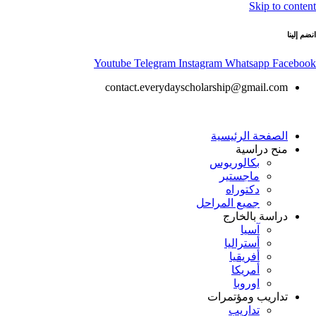
Skip to content
انضم إلينا
Youtube
Telegram
Instagram
Whatsapp
Facebook
contact.everydayscholarship@gmail.com
الصفحة الرئيسية
منح دراسية
بكالوريوس
ماجستير
دكتوراه
جميع المراحل
دراسة بالخارج
آسيا
أستراليا
أفريقيا
أمريكا
اوروبا
تداريب ومؤتمرات
تداريب