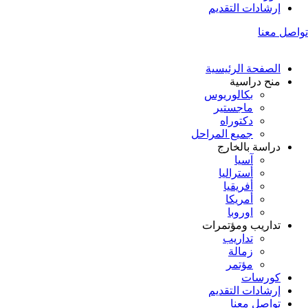
إرشادات التقديم
تواصل معنا
الصفحة الرئيسية
منح دراسية
بكالوريوس
ماجستير
دكتوراه
جميع المراحل
دراسة بالخارج
آسيا
أستراليا
أفريقيا
أمريكا
اوروبا
تداريب ومؤتمرات
تداريب
زمالة
مؤتمر
كورسات
إرشادات التقديم
تواصل معنا