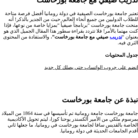
تعتبر جامعة بورخاست الصيفية في دولة رومانيا أفضل فرصة متاحة
للطلاب الدوليين من جميع أنحاء العالم، حيث من الجدير بالذكر! أنه
منحت جامعة بورخاست “برنامجاً صيفياً “بمزايا خاصة من نوعها، فإذا
كنت مهتما بالأمر! فلا تتردد بقراءة سطور هذا المقال الجميل الذي هو
بعنوان “
تدريب
صيفي مع جامعة بورخاست”
، والاستفادة من المحتوى
الثري فيه.
جدول المحتويات
انضم على جروب الواتساب حتى يصلك كل جديد
نبذة عن جامعة بورخاست
جامعة بورخاست جامعة رومانية تم تأسيسها في سنة 1864 من الميلاد
بمرسوم ملكي من الأمير ألكسندر يوحنا كوزا، ليتم تحويل الأكاديمية
الخاصة بالقديس سافا لجامعة بورخاست في رومانيا، ما جعلها ثاني
أقدم الجامعات الحديثة في دولة رومانيا.