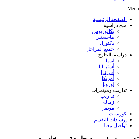
Menu
الصفحة الرئيسية
منح دراسية
بكالوريوس
ماجستير
دكتوراه
جميع المراحل
دراسة بالخارج
آسيا
أستراليا
أفريقيا
أمريكا
اوروبا
تداريب ومؤتمرات
تداريب
زمالة
مؤتمر
كورسات
إرشادات التقديم
تواصل معنا
تدريب صيفي مع جامعة بورخاست