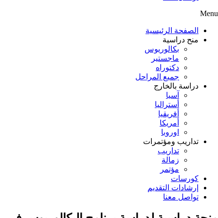
Menu
الصفحة الرئيسية
منح دراسية
بكالوريوس
ماجستير
دكتوراه
جميع المراحل
دراسة بالخارج
آسيا
أستراليا
أفريقيا
أمريكا
اوروبا
تداريب ومؤتمرات
تداريب
زمالة
مؤتمر
كورسات
إرشادات التقديم
تواصل معنا
منحة دراسية لدراسة برنامج البكالوريوس في