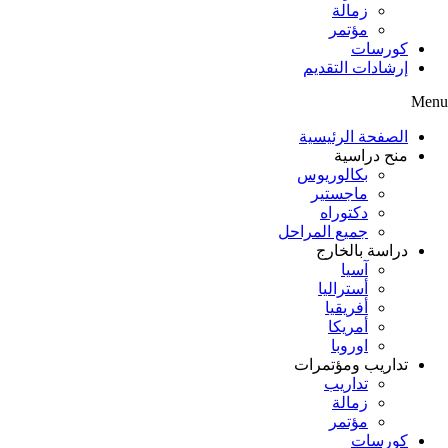
زمالة
مؤتمر
كورسات
إرشادات التقديم
Menu
الصفحة الرئيسية
منح دراسية
بكالوريوس
ماجستير
دكتوراه
جميع المراحل
دراسة بالخارج
آسيا
أستراليا
أفريقيا
أمريكا
اوروبا
تداريب ومؤتمرات
تداريب
زمالة
مؤتمر
كورسات