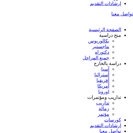
إرشادات التقديم
تواصل معنا
الصفحة الرئيسية
منح دراسية
بكالوريوس
ماجستير
دكتوراه
جميع المراحل
دراسة بالخارج
آسيا
أستراليا
أفريقيا
أمريكا
اوروبا
تداريب ومؤتمرات
تداريب
زمالة
مؤتمر
كورسات
إرشادات التقديم
تواصل معنا