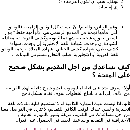
تويفل، يجب أن تكون الدرجة 5.5
إي إم سات.
توفير الوثائق، وللعلم! أنّ ليست كل الوثائق إلزامية، فالوثائق
التي أمامها نجمة في الموقع الرسمي هي الإلزامية فقط “جواز
السفر، صورة شخصية، شهادة الثانوية وكشف الدرجات، معادلة
الشهادة إن وجدت، شهادة اللغة الإنجليزية إن وجدت، شهادة
كشف طبي، شهادة كشف الجنائي، شهادة الميلاد، ترجمة الوثائق
للغة العربية أو الإنجليزية، طلب التحاق مستوفي البيانات”.
كيف نساعدك من اجل التقديم بشكل صحيح
على المنحة ؟​
أولا
: سوف تجد على قناتنا باليوتيوب فيديو شرح دقيقة لهذه الفرصة
من الألف إلى الياء، باتباع الخطوات سوف تقدم بشكل ناجح
ثانيا
: اذا ليست لديك المهارة الكافية او لا تستطيع كتابة مقالات بلغة
انجليزية و ليس عندك الوقت الكافي للتقديم، لا تتردد في التواصل معنا
من اجل مساعدتك في التقديم، فريقنا يتميز بالمهارة العالية و
الاحترافية في التقديم و ساعدنا العديد في الحصول على قبول.