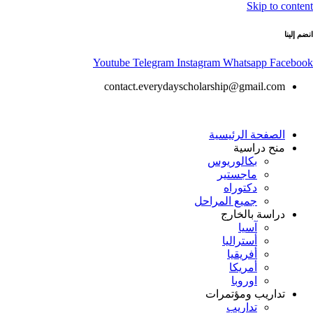
Skip to content
انضم إلينا
Youtube
Telegram
Instagram
Whatsapp
Facebook
contact.everydayscholarship@gmail.com
الصفحة الرئيسية
منح دراسية
بكالوريوس
ماجستير
دكتوراه
جميع المراحل
دراسة بالخارج
آسيا
أستراليا
أفريقيا
أمريكا
اوروبا
تداريب ومؤتمرات
تداريب