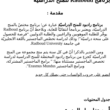
مقدمة :
برنامج رادبود للمنح الدراسيّة
عبارة عن؛ برنامج مختصّ بالمنح
الدراسيّة، ويعتبر برنامجاً انتقائيّاً للغاية، ونلاحظ أنّ برنامج Radboud
يوفّر للطلبة الموهوبين والراغبين والطلبة الدوليين “فرصة للحصول
على منحة دراسيّة”؛ وذلك لدراسة تخصّص الماجستير باللغة الانجليزيّة
في جامعة Radboud University.
ومن الجدير بالذكر! أنّ في كل سنة يتم منح مجموعة من المنح
الدراسيّة كجزءٍ من برنامج رادبود المختصّة للمنح الدراسية لدراسة
تخصص الماجستير مستثناة منها؛ ” برامج الماجستير المشتركة،
وبرامج الماجستير Erasmus Mundus”.
انضم على جروب الواتساب حتى يصلك كل جديد
جدول المحتويات