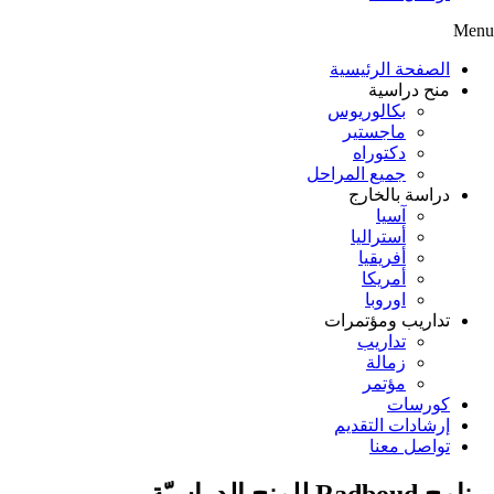
Menu
الصفحة الرئيسية
منح دراسية
بكالوريوس
ماجستير
دكتوراه
جميع المراحل
دراسة بالخارج
آسيا
أستراليا
أفريقيا
أمريكا
اوروبا
تداريب ومؤتمرات
تداريب
زمالة
مؤتمر
كورسات
إرشادات التقديم
تواصل معنا
برنامج Radboud للمنح الدراسيّة