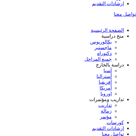
إرشادات التقديم
تواصل معنا
الصفحة الرئيسية
منح دراسية
بكالوريوس
ماجستير
دكتوراه
جميع المراحل
دراسة بالخارج
آسيا
أستراليا
أفريقيا
أمريكا
اوروبا
تداريب ومؤتمرات
تداريب
زمالة
مؤتمر
كورسات
إرشادات التقديم
تواصل معنا