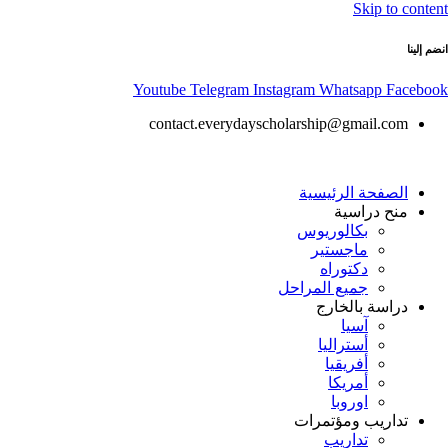
Skip to content
انضم إلينا
Youtube
Telegram
Instagram
Whatsapp
Facebook
contact.everydayscholarship@gmail.com
الصفحة الرئيسية
منح دراسية
بكالوريوس
ماجستير
دكتوراه
جميع المراحل
دراسة بالخارج
آسيا
أستراليا
أفريقيا
أمريكا
اوروبا
تداريب ومؤتمرات
تداريب