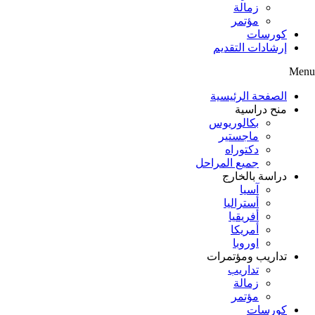
زمالة
مؤتمر
كورسات
إرشادات التقديم
Menu
الصفحة الرئيسية
منح دراسية
بكالوريوس
ماجستير
دكتوراه
جميع المراحل
دراسة بالخارج
آسيا
أستراليا
أفريقيا
أمريكا
اوروبا
تداريب ومؤتمرات
تداريب
زمالة
مؤتمر
كورسات