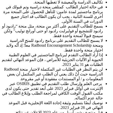
تكاليف الدراسة والمعيشة لا تغطيها المنحة.
في حالة اختيار الطالب كمتلقى منحة دراسية وتم قبولك في
برنامج ماجستير لمدة عامين: للتأهل للحصول على المنحة مرة
أخرى للسنة الثانية ، يجب أن يكون الطالب قد اجتاز جميع
الدورات في السنة الأولى.
يسمح للطالب التقديم على أكثر من منحة، مثل منحة “رادبود أو
رادبود للتشجيع أو فولبرايت رادبود أو حتى أورانج توليب” ولكن
سيمنح قبولاً لمنحة واحدة فقط.
لا يسمح للطالب التقديم على برنامج رادبود للمنح الدراسية
ومنحة Radboud Encouragement Scholarship معاً؛ إذ أنّه ولابد
اختيار منحة واحدة فقط.
إذا أراد الطالب التقدم لبرنامج الماجستير في العلوم الطبية
الحيوية أو الآليات الجزيئية للأمراض ، فإن الموعد النهائي لتقديم
الطلبات هو 31 يناير 2023.
لن يتم النظر في الطلبات غير المكتملة لاختيار منحة Radboud
الدراسية حيث أنّ ذلك يعني أن الطلب غير المكتمل أن بعض
المعلومات و / أو المستندات مفقودة أو غير مقروءة.
يرجى العلم وإرسال طلب التقديم في تطبيق OSIRIS عبر
الإنترنت في أوائل فبراير 2023 على أبعد تقدير حتى يكون لدى
مكتب القبول الوقت الكافي لمراجعة الطلب وإبلاغ الطالب في
حالة عدم اكتماله.
نوصيك أيضًا بتسليم وثيقة إجادة اللغة الإنجليزية قبل الموعد
النهائي في 28 فبراير 2023.
قبل منتصف شهر أبريل من عام 2023 الإعلان عن نتائج