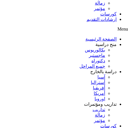
زمالة
مؤتمر
كورسات
إرشادات التقديم
Menu
الصفحة الرئيسية
منح دراسية
بكالوريوس
ماجستير
دكتوراه
جميع المراحل
دراسة بالخارج
آسيا
أستراليا
أفريقيا
أمريكا
اوروبا
تداريب ومؤتمرات
تداريب
زمالة
مؤتمر
كورسات