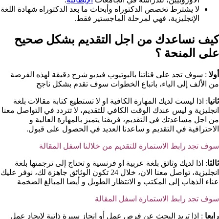
لا يشترط تخصص الدكتوراه وأبحاث ما بعد الدكتوراه شهادة اللغة
الإنجليزية، فهي لمرحلة الماجستير فقط.
كيف نساعدك من اجل التقديم بشكل صحيح
على المنحة ؟​
أولا
: سوف تجد على قناتنا باليوتيوب فيديو شرح دقيقة لهذه الفرصة
من الألف إلى الياء، باتباع الخطوات سوف تقدم بشكل ناجح
ثانيا
: اذا ليست لديك المهارة الكافية او لا تستطيع كتابة مقالات بلغة
انجليزية و ليس عندك الوقت الكافي للتقديم، لا تتردد في التواصل معنا
من اجل مساعدتك في التقديم، فريقنا يتميز بالمهارة العالية و
الاحترافية في التقديم و ساعدنا العديد في الحصول على قبول.
سوف تجد رابط الاستمارة للتقديم من خلالنا اسفل المقالة
ثالثا
: اذا لديك وثائق بلغة عربية او فرنسية و تحتاج إلى ترجمتها بلغة
انجليزية، تواصل معنا الان، خلال 24 تكون الوثائق جاهزة لك، نوفر عليك
عناء الذهاب إلى المكتب و الانتظار الطويل و أيضا المبالغ الضخمة
سوف تجد رابط الاستمارة اسفل المقالة
رابعا
: اذا تريد البحث عن فرص عمل أو انجاز سيرة ذاتية لإيجاد عمل