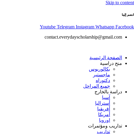
Skip to content
انضم إلينا
Youtube
Telegram
Instagram
Whatsapp
Facebook
contact.everydayscholarship@gmail.com
الصفحة الرئيسية
منح دراسية
بكالوريوس
ماجستير
دكتوراه
جميع المراحل
دراسة بالخارج
آسيا
أستراليا
أفريقيا
أمريكا
اوروبا
تداريب ومؤتمرات
تداريب