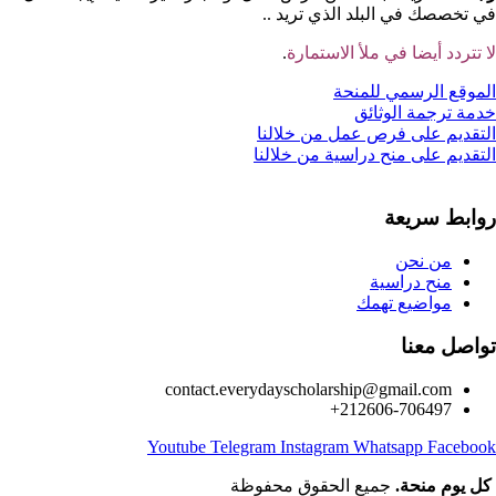
في تخصصك في البلد الذي تريد ..
لا تتردد أيضا في ملأ الاستمارة
.
الموقع الرسمي للمنحة
خدمة ترجمة الوثائق
التقديم على فرص عمل من خلالنا
التقديم على منح دراسية من خلالنا
روابط سريعة
من نحن
منح دراسية
مواضيع تهمك
تواصل معنا
contact.everydayscholarship@gmail.com
212606-706497+
Youtube
Telegram
Instagram
Whatsapp
Facebook
كل يوم منحة.
جميع الحقوق محفوظة