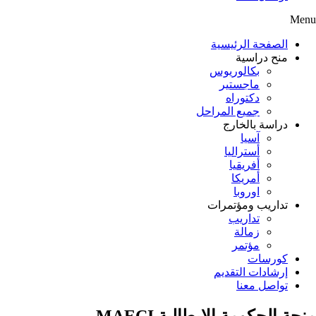
Menu
الصفحة الرئيسية
منح دراسية
بكالوريوس
ماجستير
دكتوراه
جميع المراحل
دراسة بالخارج
آسيا
أستراليا
أفريقيا
أمريكا
اوروبا
تداريب ومؤتمرات
تداريب
زمالة
مؤتمر
كورسات
إرشادات التقديم
تواصل معنا
منحة الحكومة الإيطالية MAECI