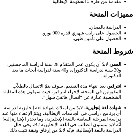
مقدمة من طرف: الحكومة الإيطالية.
مميزات المنحة
الدراسة بالمجان.
الحصول على راتب شهري قدره 900 يورو.
الحصول على تأمين طبي.
شروط المنحة
العمر،
لابدّ أن يكون عمر المتقدّم 28 سنة لدراسة الماجستير،
و30 سنة لدراسة الدكتوراه، و40 سنة لدراسة أبحاث ما بعد
الدكتوراه.
انترفيو،
بعد انتهاء مدة التقديم، سوف يتمّ الاتصال بالطلاّب
المقبولين في المنحة، لإجراء انترفيو، حيث سيكون هذه المقابلة
الشخصية عبارة عن “اتصال هاتفيّ سهل”.
شهادة لغة إنجليزية،
لابدّ من امتلاك شهادة لغة إنجليزية لدراسة
أي برنامج دراسي في الجامعات الإيطالية، ويتمّ الإعفاء منها عند
دراسة المرحلة السابقة باللغة الإنجليزية، وما تجدر الإشارة إليه!
أنّه لابد مستوى الطالب في اللغة الإنجليزية B2، وفي حال
الدراسة باللغة الإيطالية، فإنّه لابدّ من إرفاق وثيقة تثبت ذلك.