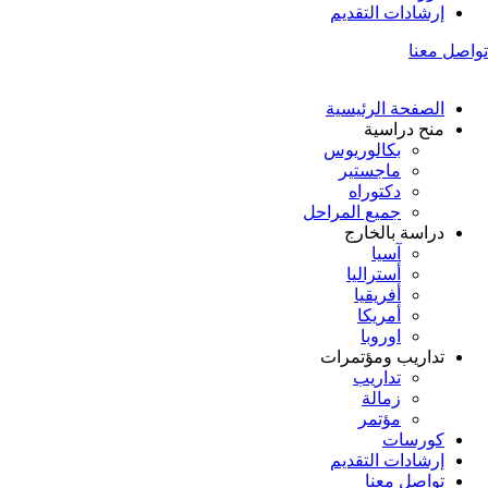
إرشادات التقديم
تواصل معنا
الصفحة الرئيسية
منح دراسية
بكالوريوس
ماجستير
دكتوراه
جميع المراحل
دراسة بالخارج
آسيا
أستراليا
أفريقيا
أمريكا
اوروبا
تداريب ومؤتمرات
تداريب
زمالة
مؤتمر
كورسات
إرشادات التقديم
تواصل معنا