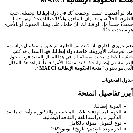
ماذا لو أغمضت عينيك، وحلمت أنّك في دولة إيطاليا الجميلة، حيث
الطبيعة الخلاّبة، والعمران الشاهق، والأكلات اللّذيذة؟ أليس حلماً
جميلاً؟ حسناً ماذا لو قلنا لك، أنّ حلمك على وشك الحدوث أو بالأحرى
هو سيحدث حقّاً!
نعم عزيزي القارئ، إذا كنت من الطلبة الراغبين باستكمال دراستهم
في الجامعات الأوروبيّة، خاصة دولة إيطاليا، فهذا المقال قد كتب
خصّيصاً لأجلك، بحيث سنقدّم لك في هذا المقال المفيد فرصة حول
الدراسة في إيطاليا، فإذا كنت مهتمّاً بالأمر! فابدأ بقراءة هذا المقال
الّذي هو بعنوان “
منحة الحكومة الإيطالية MAECI
“.
جدول المحتويات
أبرز تفاصيل المنحة
الدولة: إيطاليا.
الجهة المستهدفة: طلاب الماجستير والدكتوراه وأبحاث ما بعد
الدكتوراة ودراسة اللغة والثقافة الإيطالية.
نوع التمويل: مموّلة بالكامل.
آخر موعد للتقديم: تاريخ 9 يونيو 2023.