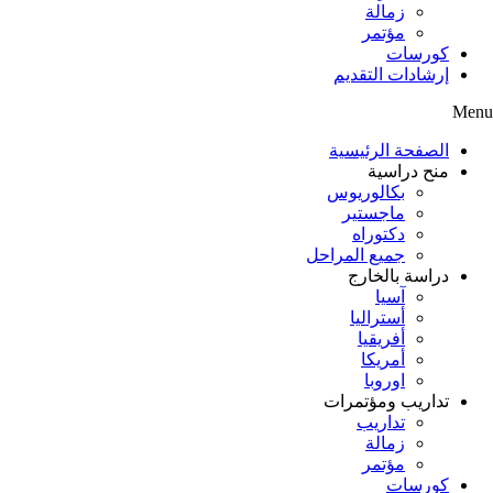
زمالة
مؤتمر
كورسات
إرشادات التقديم
Menu
الصفحة الرئيسية
منح دراسية
بكالوريوس
ماجستير
دكتوراه
جميع المراحل
دراسة بالخارج
آسيا
أستراليا
أفريقيا
أمريكا
اوروبا
تداريب ومؤتمرات
تداريب
زمالة
مؤتمر
كورسات