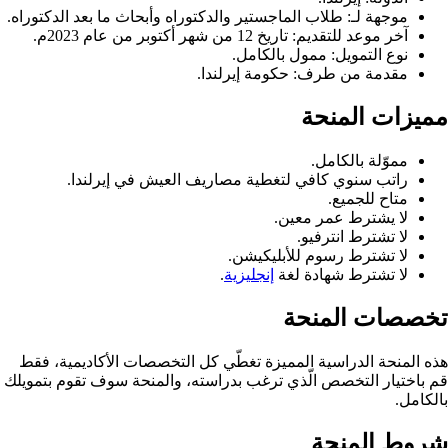
موجهة لـ: طلاب الماجستير والدكتوراه وأبحاث ما بعد الدكتوراه.
آخر موعد للتقديم: تاريخ 12 من شهر أكتوبر من عام 2023م.
نوع التمويل: ممول بالكامل.
مقدمة من طرف: حكومة إيرلندا.
مميزات المنحة
مموّلة بالكامل.
راتب سنوي كافي لتغطية مصاريف العيش في إيرلندا.
متاح للجميع.
لا يشترط عمر معين.
لا تشترط انترفيو.
لا تشترط رسوم للأبليكيشن.
لا تشترط شهادة لغة
إنجليزية
.
تخصصات المنحة
هذه المنحة الدراسية المميزة تغطّي كل التخصصات الأكاديمية، فقط
قم باختيار التخصص الّذي ترغب بدراسته، والمنحة سوف تقوم بتمويلك
بالكامل.
شروط المنحة