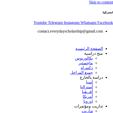
Skip to content
انضم إلينا
Youtube
Telegram
Instagram
Whatsapp
Facebook
contact.everydayscholarship@gmail.com
الصفحة الرئيسية
منح دراسية
بكالوريوس
ماجستير
دكتوراه
جميع المراحل
دراسة بالخارج
آسيا
أستراليا
أفريقيا
أمريكا
اوروبا
تداريب ومؤتمرات
تداريب