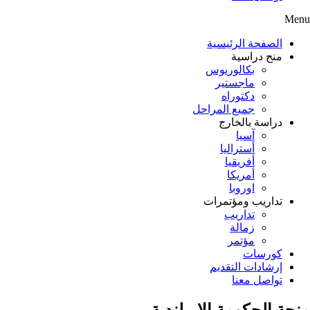
Menu
الصفحة الرئيسية
منح دراسية
بكالوريوس
ماجستير
دكتوراه
جميع المراحل
دراسة بالخارج
آسيا
أستراليا
أفريقيا
أمريكا
اوروبا
تداريب ومؤتمرات
تداريب
زمالة
مؤتمر
كورسات
إرشادات التقديم
تواصل معنا
منحة الحكومة الإيرلندية