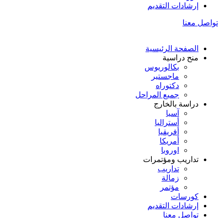
إرشادات التقديم
تواصل معنا
الصفحة الرئيسية
منح دراسية
بكالوريوس
ماجستير
دكتوراه
جميع المراحل
دراسة بالخارج
آسيا
أستراليا
أفريقيا
أمريكا
اوروبا
تداريب ومؤتمرات
تداريب
زمالة
مؤتمر
كورسات
إرشادات التقديم
تواصل معنا