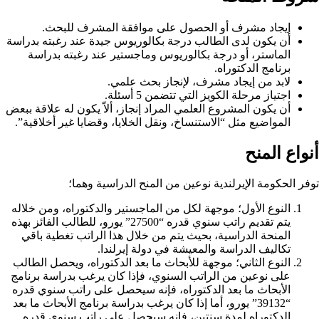
إيجاد مشرف أو الحصول على موافقة المشرف للبحث.
أن يكون لدى الطالب درجة بكالوريوس جيدة عند رغبته بدراسة
الماستر، أو درجة بكالوريوس وماجستير عند رغبته بدراسة
برنامج الدكتوراه.
لابد من إيجاد مشرف، لإنجاز بحث علمي.
اجتياز مرحلة الكويز التي تتضمن 5 أسئلة.
أن يكون المشروع العلمي المراد إنجاز، ألاّ يكون له علاقة ببعض
المواضيع مثل “الاستنساخ، ونقل الخلايا، وقضايا غير أخلاقية”.
أنواع المنح
توفر الحكومة الإيرلندية نوعين من المنح الدراسية وهما؛
النوع الأول؛ موجهة لكل من الماجستير والدكتوراه، ومن خلاله
يتم تقديم راتب سنوي قدره “27500” يورو، للطالب الفائز بهذه
المنحة الدراسية، بحيث يتم من خلال هذا الراتب تغطية باقي
تكاليف الدراسة والمعيشة في دولة إيرلندا.
النوع الثاني؛ موجهة للأبحاث ما بعد الدكتوراه، ويحصل الطالب
على نوعين من الراتب السنوي، فإذا كان يرغب بدراسة برنامج
الأبحاث ما بعد الدكتوراه، فإنه سيحصل على راتب سنوي قدره
“39132” يورو، أما إذا كان يرغب بدراسة برنامج الأبحاث ما بعد
الدكتوراه لمدة سنتين، فإنه سيحصل على راتب سنوي قدره