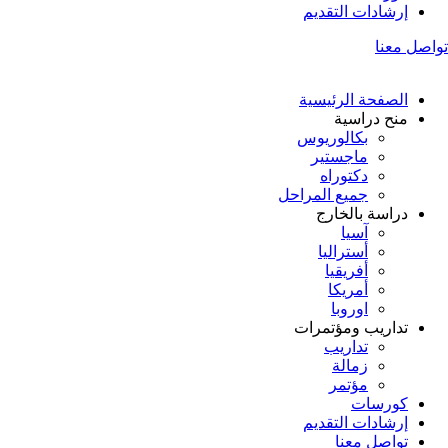
إرشادات التقديم
تواصل معنا
الصفحة الرئيسية
منح دراسية
بكالوريوس
ماجستير
دكتوراه
جميع المراحل
دراسة بالخارج
آسيا
أستراليا
أفريقيا
أمريكا
اوروبا
تداريب ومؤتمرات
تداريب
زمالة
مؤتمر
كورسات
إرشادات التقديم
تواصل معنا