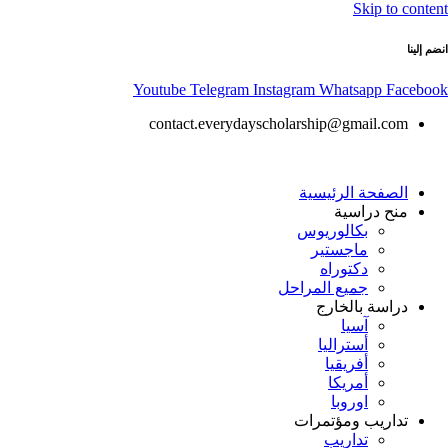
Skip to content
انضم إلينا
Youtube
Telegram
Instagram
Whatsapp
Facebook
contact.everydayscholarship@gmail.com
الصفحة الرئيسية
منح دراسية
بكالوريوس
ماجستير
دكتوراه
جميع المراحل
دراسة بالخارج
آسيا
أستراليا
أفريقيا
أمريكا
اوروبا
تداريب ومؤتمرات
تداريب