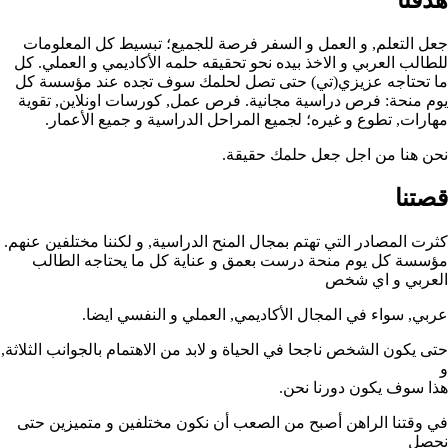
جعل التعلم, و العمل و السفر فرصة للجميع؛ تبسيط كل المعلومات
للطالب العربي و الاخذ بيده نحو تحقيقه حلمه الأكاديمي و العملي. كل
ما تحتاجه عزيزي(تي) حتى تصل لحلمك سوف تجده عند مؤسسة كل
يوم منحة: فرص دراسية مجانية. فرص عمل, كورسات اونلاين, تقوية
مهارات, تطوع و غيره؛ لجميع المراحل الدراسية و جميع الأعمار.
نحن هنا من اجل جعل حلمك حقيقة.
قصتنا
كثرت المصادر التي تهتم بمجال المنح الدراسية, و لكننا مختلفين عنهم.
مؤسسة كل يوم منحة درست بعمق و عناية كل ما يحتاجه الطالب
العربي و اي شخص
عربي, سواء في المجال الأكاديمي, العملي و النفسي ايضا.
حتى يكون الشخص ناجحا في الحياة و لابد من الاهتمام بالجوانب الثلاثة,
و
هذا سوف يكون دورنا نحن.
في وقتنا الراهن أصبح من الصعب أن نكون مختلفين و متميزين حتى
نحصل