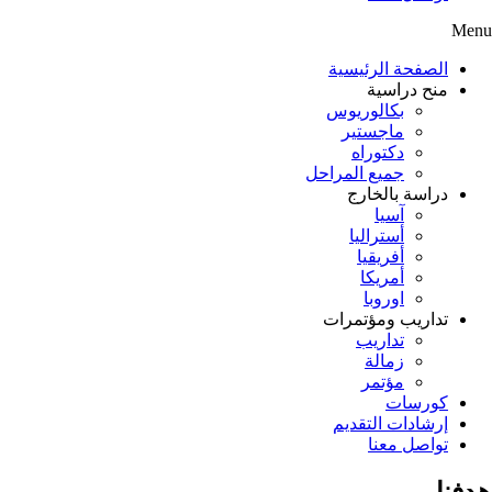
Menu
الصفحة الرئيسية
منح دراسية
بكالوريوس
ماجستير
دكتوراه
جميع المراحل
دراسة بالخارج
آسيا
أستراليا
أفريقيا
أمريكا
اوروبا
تداريب ومؤتمرات
تداريب
زمالة
مؤتمر
كورسات
إرشادات التقديم
تواصل معنا
هدفنا