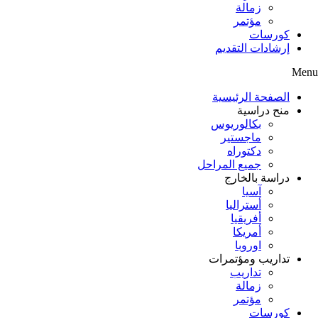
زمالة
مؤتمر
كورسات
إرشادات التقديم
Menu
الصفحة الرئيسية
منح دراسية
بكالوريوس
ماجستير
دكتوراه
جميع المراحل
دراسة بالخارج
آسيا
أستراليا
أفريقيا
أمريكا
اوروبا
تداريب ومؤتمرات
تداريب
زمالة
مؤتمر
كورسات