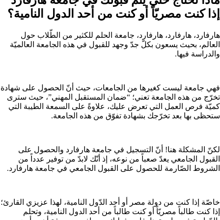
إذا كنت مصريّاً أو كنت من أحد الدول النامية؟
هارفارد، هارفارد، هارفارد، جامعة الحلم للكثير من الطّلاب حول
العالم، بحيث يسعون بكلّ جدّ وجهد للقبول في هذه الجامعة العالميّة
والدراسة فيها.
فهي جامعة ليست كغيرها من الجامعات، حيث أنّ الحصول على شهادة
تخرّج من هذه الجامعة تعني؛ “ضمان المستقبل المهني”، حيث سترى
كميّة فرص العمل التي تعرض عليك، علاوةً على السمعة الطيبة التي
ستحظى بها بعد تخرّجك بشهادة تفوّق من هذه الجامعة.
لكنّ المشكلة هنا! أنّ التسجيل في جامعة هارفارد والحصول على
القبول الجامعي يعدّ صعباً من نوعه، إذ أنّك لابدّ من توفير عدداً من
الشروط الصّارمة للحصول على القبول الجامعي في جامعة هارفارد.
خاصّة إذا كنت من دولة مصر أو أحد الدّول النامية، لهذا عزيزي القارئ؛
إذا كنت طالباً مصريّاً أو كنت طالباً من أحد الدول النامية، وتحلم