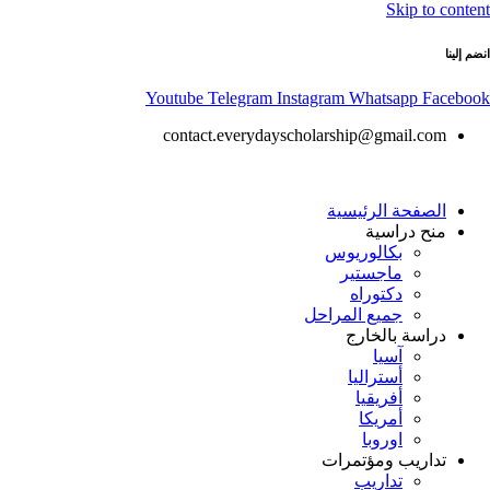
Skip to content
انضم إلينا
Youtube
Telegram
Instagram
Whatsapp
Facebook
contact.everydayscholarship@gmail.com
الصفحة الرئيسية
منح دراسية
بكالوريوس
ماجستير
دكتوراه
جميع المراحل
دراسة بالخارج
آسيا
أستراليا
أفريقيا
أمريكا
اوروبا
تداريب ومؤتمرات
تداريب