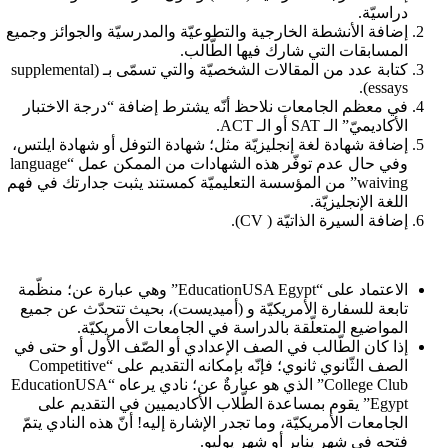
دراسيّة.
إضافة الأنشطة الخارجية والتطوعيّة والمدرسيّة والجوائز وجميع
المسابقات التي شارك فيها الطّالب.
كتابة عدد من المقالات الشخصيّة والتي تسمّى بـ (
supplemental
essays).
في معظم الجامعات نلاحظ أنّه يشترط إضافة “درجة الاختبار
الأكاديميّ” الـ SAT أو الـ ACT.
إضافة شهادة لغة إنجليزيّة مثل؛ شهادة التوفل أو شهادة ايلتس،
وفي حال عدم توفّر هذه الشهادات من الممكن عمل “language
waiving” من المؤسسة التعليميّة كمستند يثبت جدارتك في فهم
اللغة الإنجليزيّة.
إضافة السيرة الذاتيّة ( CV).
الاعتماد على “EducationUSA Egypt” وهي عبارة عن؛ منظّمة
تابعة للسفارة الأمريكيّة و (أميديست)، بحيث تتحدّث عن جميع
المواضيع المتعلّقة بالدراسة في الجامعات الأمريكيّة.
إذا كان الطّالب في الصف الإعدادي أو الصّف الأول أو حتى في
الصف الثّانوي ثانوي؛ فإنّه بإمكانه التقديم على “Competitive
College Club” الذي هو عبارةٌ عن؛ نادي يرعاه “EducationUSA
Egypt” يقوم بمساعدة الطّلاب الأكاديميين في التقديم على
الجامعات الأمريكيّة، وما تجدر الإشارة إليه! أنّ هذه النادي يتمّ
فتحه في شهر يناير أو شهر يوليو.