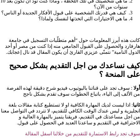
ما هي شخصيتك في تلك اللحظة ، وماذا كنت تود أن تكون بعد 10
سنوات من الآن؟
كيف هي قدرتك الشخصية على قبول الأفكار الجديدة أو الناس؟
ما هي الاختيارات التي اتخذتها لنفسك ولماذا؟
كانت هذه أبرز المعلومات حول “أهم متطلّبات التسجيل في جامعة
هارفارد والحصول على القبول الجامعي منه إذا كنت من مصر أو أحد
الدول النامية” نتمنّى عزيزي القارئ أن يكون المقال قد نال إعجابك.
كيف نساعدك من اجل التقديم بشكل صحيح
على المنحة ؟​
أولا
: سوف تجد على قناتنا باليوتيوب فيديو شرح دقيقة لهذه الفرصة
من الألف إلى الياء، باتباع الخطوات سوف تقدم بشكل ناجح
ثانيا
: اذا ليست لديك المهارة الكافية او لا تستطيع كتابة مقالات بلغة
انجليزية و ليس عندك الوقت الكافي للتقديم، لا تتردد في التواصل معنا
من اجل مساعدتك في التقديم، فريقنا يتميز بالمهارة العالية و
الاحترافية في التقديم و ساعدنا العديد في الحصول على قبول.
سوف تجد رابط الاستمارة للتقديم من خلالنا اسفل المقالة