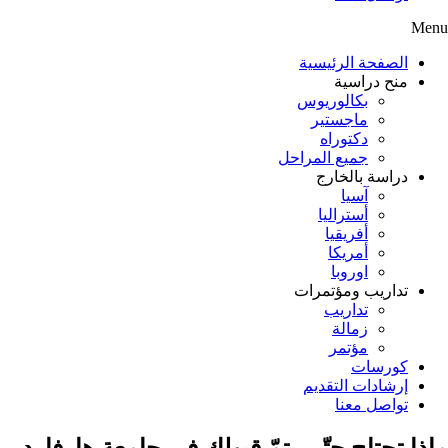
Menu
الصفحة الرئيسية
منح دراسية
بكالوريوس
ماجستير
دكتوراه
جميع المراحل
دراسة بالخارج
آسيا
أستراليا
أفريقيا
أمريكا
اوروبا
تداريب ومؤتمرات
تداريب
زمالة
مؤتمر
كورسات
إرشادات التقديم
تواصل معنا
ماذا تحتاج حتّى يتمّ قبولك في جامعة هارفارد