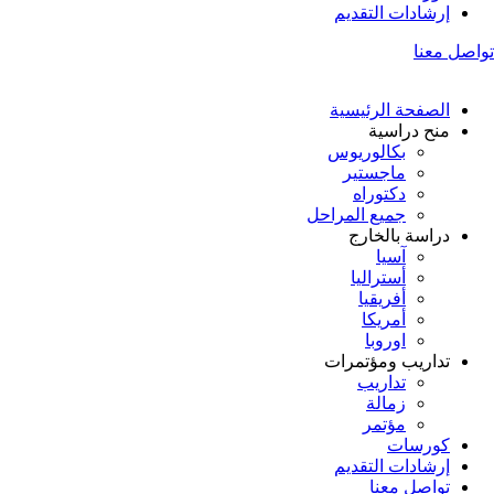
إرشادات التقديم
تواصل معنا
الصفحة الرئيسية
منح دراسية
بكالوريوس
ماجستير
دكتوراه
جميع المراحل
دراسة بالخارج
آسيا
أستراليا
أفريقيا
أمريكا
اوروبا
تداريب ومؤتمرات
تداريب
زمالة
مؤتمر
كورسات
إرشادات التقديم
تواصل معنا