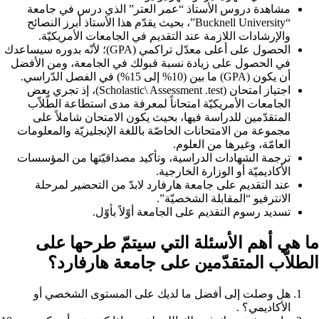
مشاهدة دروس الأستاذ “عمر العتر” الذي درس في جامعة
“Bucknell University”، بحيث يقدّم هذا الأستاذ أبرز النصائح
والإرشادات اللازمة عند التقديم في الجامعات الأمريكيّة.
الحصول على أعلى معدّل تراكمي (GPA)؛ لأنّه بدوره سيساعدك
في الحصول على زيادة نسبة قبولك في الجامعة، ومن الأفضل
أن يكون (GPA) ما بين (10% إلى 15%) في الفصل الدّراسي.
اجتياز امتحان (Scholastic\ Assessment .test)، إذ تجري بعض
الجامعات الأمريكيّة امتحاناً لمعرفة مدى استطاعة الطّلاّب
المتقدّمين للدراسة فيها، بحيث يكون الامتحان شاملاً على
مجموعة من الامتحانات الخاصّة باللغة الإنجليزيّة والمعلومات
العامّة، وغيرها من العلوم.
ترجمة الشهادات الدراسية، وتأكيد مصداقيّتها من المؤسسات
الأكاديميّة أو الوزارة الخارجية.
عند التقديم على جامعة هارفارد لابدّ من التحضير لمرحلة
الانترفيو “المقابلة الشخصيّة”.
تسديد رسوم التقديم على الجامعة أوّلاً بأوّل.
ما هي أهم الأسئلة التي سيتمّ طرحها على
الطلاّب المتقدّمين على جامعة هارفارد؟
هل وصلت إلى أفضل ما لديك على المستوى الشخصي أو
الأكاديمي؟ .