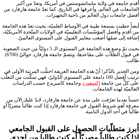
أقدم جامعة في ولاية ماساتشوستس في أمريكا، وتعدّ من أكبر
الجامعات في العالم، وأعرقها في التاريخ، كما تعدّ جامعة هارفارد من
أفضل جامعات دول العالم من ناحية التجهيزات.
أيضاً حظيت بسمعة طيبة في الأوساط العلميّة، بحيث تعدّ هذه الجامعة
من أقدم وأفضل المؤسّسات التعليميّة في الولايات المتّحدة الأمريكيّة،
إضافة إلى ضمّها أصعب معايير القبول على المستوى العالميّ.
بحيث تمّ وضع هذه الجامعة في المستوى الـ 5 دوليّاً من حيث الصعوبة
في قبول الطلاّب على مقاعدها، وتضمّ جامعة هارفارد حواليْ (6700)
طالب.
ومن الجدير بالذّكر! أنّ هذه الجامعة العريقة احتلّت المرتبة الأولى في
ترتيب أفضل 100 دامعة على المستوى الدّوليّ، فهي تمكّنت من التغلّب
على كلٍّ من جامعة
إكسفورد
وجامعة كامبريدج حسب الدراسات
العالميّة لهذه الجامعات.
حسناً بعدما تعرّفت على نبذة عن جامعة هارفارد، لابدّ عليك الآن من
معرفة أهم شروط القبول في جامعة هارفارد إذا كنت طالباً مصريّاً أو
طالباً في أحد الدول النامية.
أبرز متطلّبات الحصول على القبول الجامعي
إذا كنت طالباً مصريّاً أو كنت طالبا من إحدى