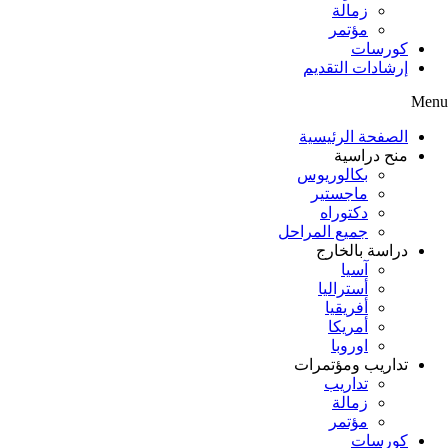
زمالة
مؤتمر
كورسات
إرشادات التقديم
Menu
الصفحة الرئيسية
منح دراسية
بكالوريوس
ماجستير
دكتوراه
جميع المراحل
دراسة بالخارج
آسيا
أستراليا
أفريقيا
أمريكا
اوروبا
تداريب ومؤتمرات
تداريب
زمالة
مؤتمر
كورسات