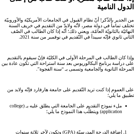
الدول النامية
من الجدير بالذّكر! أنّ نظام القبول في الجامعات الأمريكيّة والأوروبيّة
تختلف تماماً في دولة مصر، لأنّه ولابدّ من التقديم في خريف السنة
النهائيّة بالثانويّة العامّة، ويعني ذلك؛ أنّه إذا كان الطالب في الصّف
الثاني ثانوي فإنّه سيبدأ في التّقديم في نوفمبر من سنة 2021.
وإذا كان الطالب في المرحلة الأولى في الكليّة فإنّ سيقوم بالتقديم
على دراسة برنامج البكالوريوس بعد سنة استراحة التي تكون عادة بين
المرحلة الثانوية والجامعية وتسمى بـ “سنة الفجوة”.
على العموم إذا كنت تريد التّقديم على جامعة هارفارد فإنّه ولابد من
تطبيق ما يلي؛
ملء نموذج التقديم على الجامعة التي يطلق عليه بـ (college
application) ويتطلّب هذا النموذج ما يلي؛
إضافة الدرجة المدرسيّة (GPA) وتكون لآخر ثلاثة سنوات