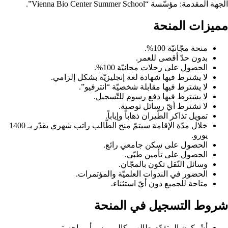
الجهة المقدمة: مؤسّسة “Vienna Bio Center Summer School”.
مميزات المنحة
منحة مجّانيّة 100%.
بدون حدّ أقصى للعمر.
الحصول على رحلات مجانيّة 100%.
لا يشترط فيها شهادة لغة إنجليزيّة بشكل إلزامي.
لا يشترط فيها مقابلة شخصيّة “انترفيو”.
لا يشترط فيها دفع رسوم للتّسجيل.
لا تشترط أيّ رسائل توصية.
تمويل تذاكر الطّيران ذهاباً وإياباً.
خلال مدّة الإقامة سيتمّ منح الطّالب راتب شهري يقدّر بـ 1400
يورو.
الحصول على سكن جامعي رائع.
الحصول على تأمين طبّي.
وسائل النّقل تكون بالمجّان.
الحضور في الندوات العلميّة والمؤتمرات.
متاحة للجميع دون أيّ استثناء.
شروط التسجيل في المنحة
أنْ يكون المتقدّم طالب بكالوريوس أو ماجستير.