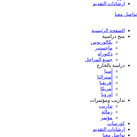
إرشادات التقديم
تواصل معنا
الصفحة الرئيسية
منح دراسية
بكالوريوس
ماجستير
دكتوراه
جميع المراحل
دراسة بالخارج
آسيا
أستراليا
أفريقيا
أمريكا
اوروبا
تداريب ومؤتمرات
تداريب
زمالة
مؤتمر
كورسات
إرشادات التقديم
تواصل معنا