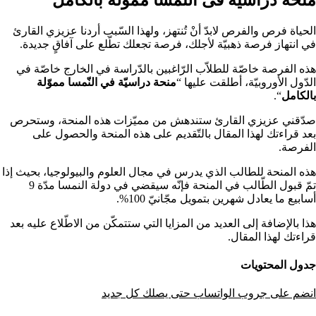
الحياة فرص والفرص لابدّ أنْ تُنتهز، ولهذا السّبب أردنا عزيزي القارئ
في انتهاز فرصة ذهبيّة لأجلك، فرصة تجعلك تطّلع على آفاقٍ جديدة.
هذه الفرصة خاصّة للطلاّب الرّاغبين بالدّراسة في الخارج خاصّة في
الدّول الأوروبيّة، أطلقت عليها “
منحة دراسيّة في النّمسا مموّلة
بالكامل
“.
صدّقني عزيزي القارئ ستندهش من مميّزات هذه المنحة، وستحرص
بعد قراءتك لهذا المقال بالتّقديم على هذه المنحة والحصول على
الفرصة.
هذه المنحة للطالب الذي يدرس في مجال العلوم والبيولوجيا، بحيث إذا
تمّ قبول الطّالب في المنحة فإنّه سيقضي في دولة النمسا مدّة 9
أسابيع ما يعادل شهرين بتمويل مجّانيّ 100%.
هذا بالإضافة إلى العديد من المزايا التي ستتمكّن من الاطّلاع عليه بعد
قراءتك لهذا المقال.
جدول المحتويات
انضم على جروب الواتساب حتى يصلك كل جديد