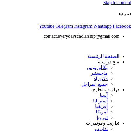
Skip to content
انضم إلينا
Youtube
Telegram
Instagram
Whatsapp
Facebook
contact.everydayscholarship@gmail.com
الصفحة الرئيسية
منح دراسية
بكالوريوس
ماجستير
دكتوراه
جميع المراحل
دراسة بالخارج
آسيا
أستراليا
أفريقيا
أمريكا
اوروبا
تداريب ومؤتمرات
تداريب