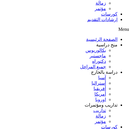
زمالة
مؤتمر
كورسات
إرشادات التقديم
Menu
الصفحة الرئيسية
منح دراسية
بكالوريوس
ماجستير
دكتوراه
جميع المراحل
دراسة بالخارج
آسيا
أستراليا
أفريقيا
أمريكا
اوروبا
تداريب ومؤتمرات
تداريب
زمالة
مؤتمر
كورسات