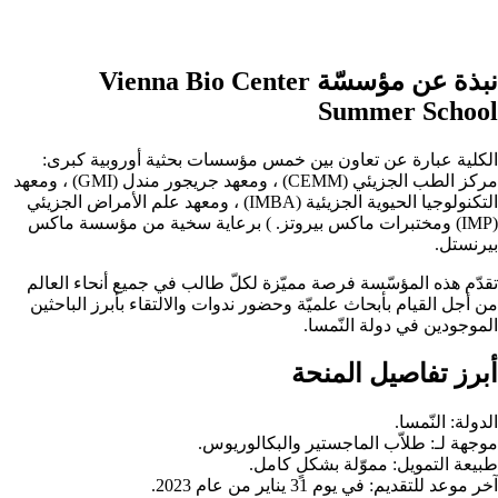
نبذة عن مؤسسّة Vienna Bio Center
Summer School
الكلية عبارة عن تعاون بين خمس مؤسسات بحثية أوروبية كبرى:
مركز الطب الجزيئي (CEMM) ، ومعهد جريجور مندل (GMI) ، ومعهد
التكنولوجيا الحيوية الجزيئية (IMBA) ، ومعهد علم الأمراض الجزيئي
(IMP) ومختبرات ماكس بيروتز. ) برعاية سخية من مؤسسة ماكس
بيرنستل.
تقدّم هذه المؤسّسة فرصة مميّزة لكلّ طالب في جميع أنحاء العالم
من أجل القيام بأبحاث علميّة وحضور ندوات والالتقاء بأبرز الباحثين
الموجودين في دولة النّمسا.
أبرز تفاصيل المنحة
الدولة: النّمسا.
موجهة لـ: طلاّب الماجستير والبكالوريوس.
طبيعة التمويل: مموّلة بشكلٍ كامل.
آخر موعد للتقديم: في يوم 31 يناير من عام 2023.