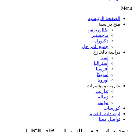
Menu
الصفحة الرئيسية
منح دراسية
بكالوريوس
ماجستير
دكتوراه
جميع المراحل
دراسة بالخارج
آسيا
أستراليا
أفريقيا
أمريكا
اوروبا
تداريب ومؤتمرات
تداريب
زمالة
مؤتمر
كورسات
إرشادات التقديم
تواصل معنا
منحة دراسية فى النمسا مموّلة بالكامل