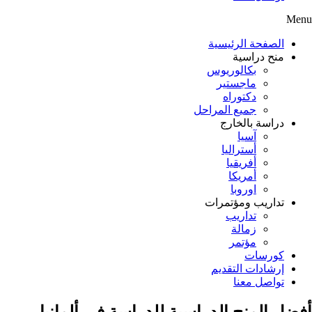
Menu
الصفحة الرئيسية
منح دراسية
بكالوريوس
ماجستير
دكتوراه
جميع المراحل
دراسة بالخارج
آسيا
أستراليا
أفريقيا
أمريكا
اوروبا
تداريب ومؤتمرات
تداريب
زمالة
مؤتمر
كورسات
إرشادات التقديم
تواصل معنا
أفضل المنح الدراسية للدراسة في ألمانيا