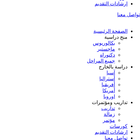
إرشادات التقديم
تواصل معنا
الصفحة الرئيسية
منح دراسية
بكالوريوس
ماجستير
دكتوراه
جميع المراحل
دراسة بالخارج
آسيا
أستراليا
أفريقيا
أمريكا
اوروبا
تداريب ومؤتمرات
تداريب
زمالة
مؤتمر
كورسات
إرشادات التقديم
تواصل معنا