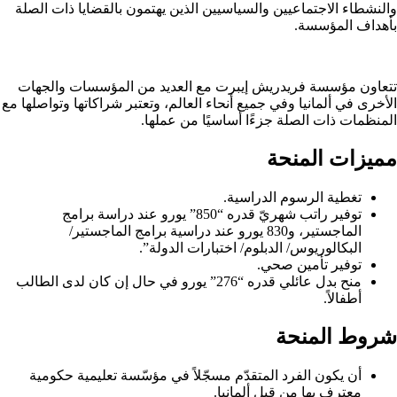
والنشطاء الاجتماعيين والسياسيين الذين يهتمون بالقضايا ذات الصلة
بأهداف المؤسسة.
تتعاون مؤسسة فريدريش إيبرت مع العديد من المؤسسات والجهات
الأخرى في ألمانيا وفي جميع أنحاء العالم، وتعتبر شراكاتها وتواصلها مع
المنظمات ذات الصلة جزءًا أساسيًا من عملها.
مميزات المنحة
تغطية الرسوم الدراسية.
توفير راتب شهريّ قدره “850” يورو عند دراسة برامج
الماجستير، و830 يورو عند دراسية برامج الماجستير/
البكالوريوس/ الدبلوم/ اختبارات الدولة”.
توفير تأمين صحي.
منح بدل عائلي قدره “276” يورو في حال إن كان لدى الطالب
أطفالاً.
شروط المنحة
أن يكون الفرد المتقدّم مسجّلاً في مؤسّسة تعليمية حكومية
معترف بها من قبل ألمانيا.