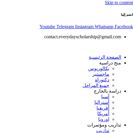
Skip to content
انضم إلينا
Youtube
Telegram
Instagram
Whatsapp
Facebook
contact.everydayscholarship@gmail.com
الصفحة الرئيسية
منح دراسية
بكالوريوس
ماجستير
دكتوراه
جميع المراحل
دراسة بالخارج
آسيا
أستراليا
أفريقيا
أمريكا
اوروبا
تداريب ومؤتمرات
تداريب