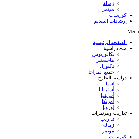
زمالة
مؤتمر
كورسات
إرشادات التقديم
Menu
الصفحة الرئيسية
منح دراسية
بكالوريوس
ماجستير
دكتوراه
جميع المراحل
دراسة بالخارج
آسيا
أستراليا
أفريقيا
أمريكا
اوروبا
تداريب ومؤتمرات
تداريب
زمالة
مؤتمر
كورسات