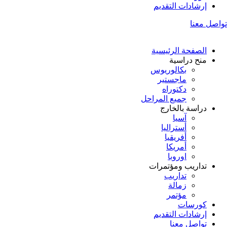
إرشادات التقديم
تواصل معنا
الصفحة الرئيسية
منح دراسية
بكالوريوس
ماجستير
دكتوراه
جميع المراحل
دراسة بالخارج
آسيا
أستراليا
أفريقيا
أمريكا
اوروبا
تداريب ومؤتمرات
تداريب
زمالة
مؤتمر
كورسات
إرشادات التقديم
تواصل معنا