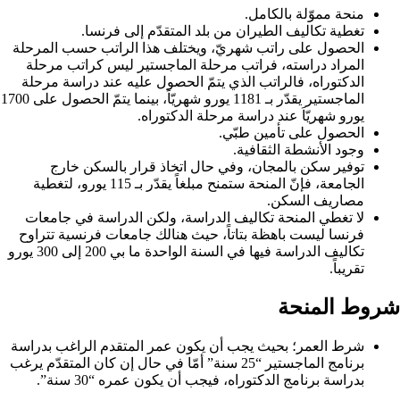
منحة مموّلة بالكامل.
تغطية تكاليف الطيران من بلد المتقدّم إلى فرنسا.
الحصول على راتب شهريّ، ويختلف هذا الراتب حسب المرحلة
المراد دراسته، فراتب مرحلة الماجستير ليس كراتب مرحلة
الدكتوراه، فالراتب الذي يتمّ الحصول عليه عند دراسة مرحلة
الماجستير يقدّر بـ 1181 يورو شهريّاً، بينما يتمّ الحصول على 1700
يورو شهريّاَ عند دراسة مرحلة الدكتوراه.
الحصول على تأمين طبّي.
وجود الأنشطة الثقافية.
توفير سكن بالمجان، وفي حال اتخاذ قرار بالسكن خارج
الجامعة، فإنّ المنحة ستمنح مبلغاً يقدّر بـ 115 يورو، لتغطية
مصاريف السكن.
لا تغطي المنحة تكاليف الدراسة، ولكن الدراسة في جامعات
فرنسا ليست باهظة بتاتاً، حيث هنالك جامعات فرنسية تتراوح
تكاليف الدراسة فيها في السنة الواحدة ما بي 200 إلى 300 يورو
تقريباً.
شروط المنحة
شرط العمر؛ بحيث يجب أن يكون عمر المتقدم الراغب بدراسة
برنامج الماجستير “25 سنة” أمّا في حال إن كان المتقدّم يرغب
بدراسة برنامج الدكتوراه، فيجب أن يكون عمره “30 سنة”.