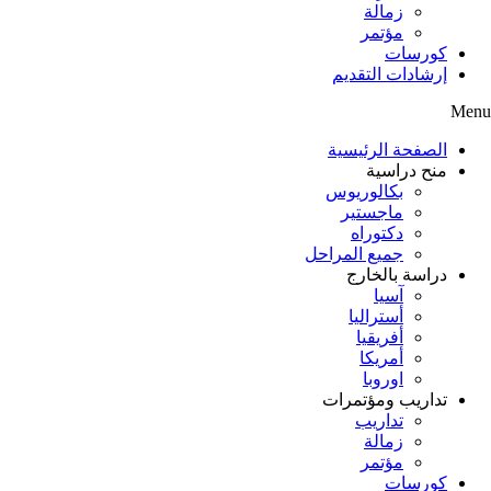
زمالة
مؤتمر
كورسات
إرشادات التقديم
Menu
الصفحة الرئيسية
منح دراسية
بكالوريوس
ماجستير
دكتوراه
جميع المراحل
دراسة بالخارج
آسيا
أستراليا
أفريقيا
أمريكا
اوروبا
تداريب ومؤتمرات
تداريب
زمالة
مؤتمر
كورسات