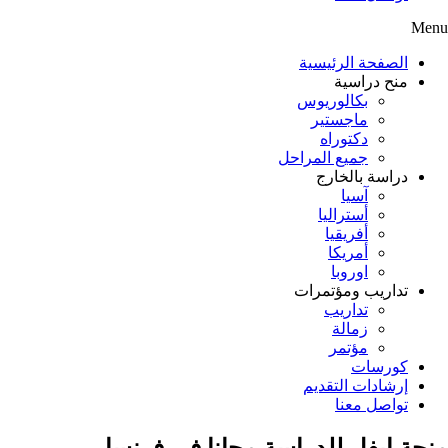
Menu
الصفحة الرئيسية
منح دراسية
بكالوريوس
ماجستير
دكتوراه
جميع المراحل
دراسة بالخارج
آسيا
أستراليا
أفريقيا
أمريكا
اوروبا
تداريب ومؤتمرات
تداريب
زمالة
مؤتمر
كورسات
إرشادات التقديم
تواصل معنا
منحة إيفل للدراسة مجانا في فرنسا