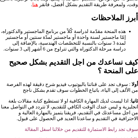
وقت، ولمعرفة طريقة التقديم بشكل أفضل، فانقر
هنا
.
أبرز الملاحظات
هذه المنحة مقدّمة لدراسة كّلاً من برنامج الماجستير والدكتوراه،
إمّا ماجستير لسنة واحدة أو ماجستير لمدّة سنتين أو ماجستير
لمدة 3 سنوات بالنسبة للتخصّصات الهندسية، بالإضافة إلى
دراسة مرحلة الدكتوراه والتي تتراوح من 6 أشهر إلى 3 سنوات.
كيف نساعدك من اجل التقديم بشكل صحيح
على المنحة ؟​
أولا
: سوف تجد على قناتنا باليوتيوب فيديو شرح دقيقة لهذه الفرصة
من الألف إلى الياء، باتباع الخطوات سوف تقدم بشكل ناجح
ثانيا
: اذا ليست لديك المهارة الكافية او لا تستطيع كتابة مقالات بلغة
انجليزية و ليس عندك الوقت الكافي للتقديم، لا تتردد في التواصل معنا
من اجل مساعدتك في التقديم، فريقنا يتميز بالمهارة العالية و
الاحترافية في التقديم و ساعدنا العديد في الحصول على قبول.
سوف تجد رابط الاستمارة للتقديم من خلالنا اسفل المقالة