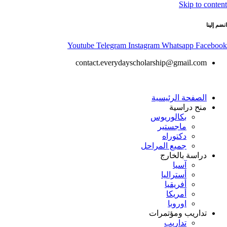
Skip to content
انضم إلينا
Youtube
Telegram
Instagram
Whatsapp
Facebook
contact.everydayscholarship@gmail.com
الصفحة الرئيسية
منح دراسية
بكالوريوس
ماجستير
دكتوراه
جميع المراحل
دراسة بالخارج
آسيا
أستراليا
أفريقيا
أمريكا
اوروبا
تداريب ومؤتمرات
تداريب