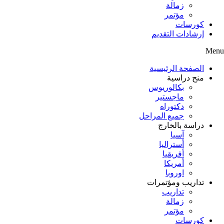
زمالة
مؤتمر
كورسات
إرشادات التقديم
Menu
الصفحة الرئيسية
منح دراسية
بكالوريوس
ماجستير
دكتوراه
جميع المراحل
دراسة بالخارج
آسيا
أستراليا
أفريقيا
أمريكا
اوروبا
تداريب ومؤتمرات
تداريب
زمالة
مؤتمر
كورسات