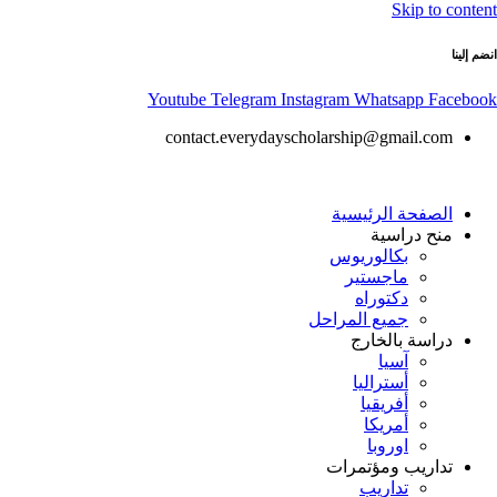
Skip to content
انضم إلينا
Youtube
Telegram
Instagram
Whatsapp
Facebook
contact.everydayscholarship@gmail.com
الصفحة الرئيسية
منح دراسية
بكالوريوس
ماجستير
دكتوراه
جميع المراحل
دراسة بالخارج
آسيا
أستراليا
أفريقيا
أمريكا
اوروبا
تداريب ومؤتمرات
تداريب