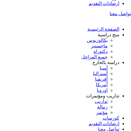
إرشادات التقديم
تواصل معنا
الصفحة الرئيسية
منح دراسية
بكالوريوس
ماجستير
دكتوراه
جميع المراحل
دراسة بالخارج
آسيا
أستراليا
أفريقيا
أمريكا
اوروبا
تداريب ومؤتمرات
تداريب
زمالة
مؤتمر
كورسات
إرشادات التقديم
تواصل معنا