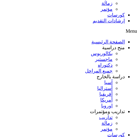
زمالة
مؤتمر
كورسات
إرشادات التقديم
Menu
الصفحة الرئيسية
منح دراسية
بكالوريوس
ماجستير
دكتوراه
جميع المراحل
دراسة بالخارج
آسيا
أستراليا
أفريقيا
أمريكا
اوروبا
تداريب ومؤتمرات
تداريب
زمالة
مؤتمر
كورسات