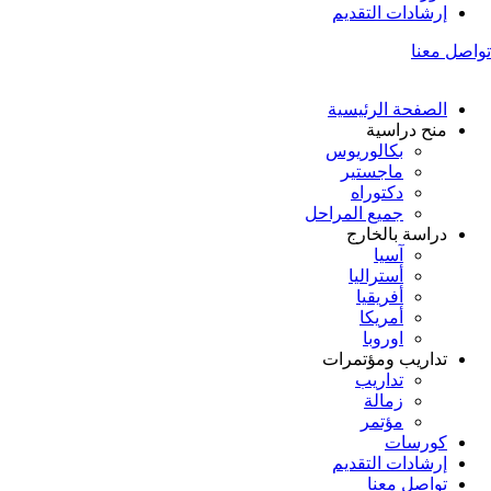
إرشادات التقديم
تواصل معنا
الصفحة الرئيسية
منح دراسية
بكالوريوس
ماجستير
دكتوراه
جميع المراحل
دراسة بالخارج
آسيا
أستراليا
أفريقيا
أمريكا
اوروبا
تداريب ومؤتمرات
تداريب
زمالة
مؤتمر
كورسات
إرشادات التقديم
تواصل معنا