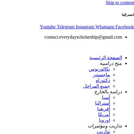
Skip to content
انضم إلينا
Youtube
Telegram
Instagram
Whatsapp
Facebook
contact.everydayscholarship@gmail.com
الصفحة الرئيسية
منح دراسية
بكالوريوس
ماجستير
دكتوراه
جميع المراحل
دراسة بالخارج
آسيا
أستراليا
أفريقيا
أمريكا
اوروبا
تداريب ومؤتمرات
تداريب