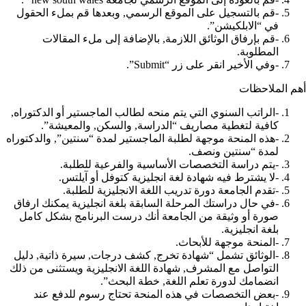
-قم بالتسجيل على الموقع الرسمي, وبعدها قم بملء الحقول
في “الابلكيشن”.
-قم بإرفاق الوثائق اللازمة, بالإضافة إلى ملء المقالات
المطلوبة.
-وفي الأخير انقر على زر “Submit”.
أهم الملاحظات
-الراتب السنوي التي يتم منحه لطالب الماجستير أو الدكتوراه,
كافية لتغطية مصاريف “الدراسة, والسكن, والمعيشة”.
-هذه المنحة موجهة لطلبة الماجستير لمدة “سنتين”, والدكتوراه
لمدة “سنتين ونصف.
-يتم دراسة التخصصات الأساسية والفرعية للطلبة.
-لا يشترط فيه شهادة لغة انجليزية كتوفل أو آيلتس.
-تقدم الجامعة دورة تدريب اللغة الانجليزية للطلبة.
-في حال دراستك المرحلة السابقة بلغة انجليزية يمكنك ارفاق
صورة أو وثيقة من الجامعة أنك درست البرنامج بشكل كامل
بلغة انجليزية.
-المنحة موجهة للأبحاث.
-الوثائق تشمل “شهادة تخرج, كشف درجات, سيرة ذاتية, دليل
التواصل مع المشرف, شهادة اللغة الانجليزية ويستثنى من ذلك
انضمامك لدورة تعلم اللغة, خطة البحث”.
-بعض التخصصات في هذه المنحة تحتاج رسوم للدفع عند