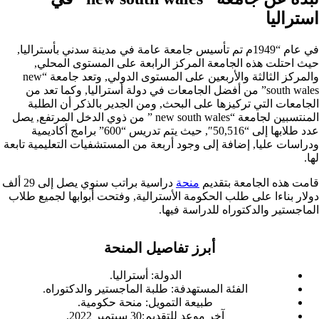
استراليا
في عام “1949م تم تأسيس جامعة عامة في مدينة سدني بأستراليا,
حيث احتلت هذه الجامعة المركز الرابعة على المستوى المحلي,
والمركز الثالثة والأربعين على المستوى الدولي, وتعد جامعة “new
south wales” من أفضل الجامعات في دولة أستراليا, وكما تعد من
الجامعات التي تركيزها على البحث, ومن الجدير بالذكر أن الطلبة
المنتسبين لجامعة “new south wales ” من ذوي الدخل المرتفع, يصل
عدد طلابها إلى “
50,516″, حيث يتم تدريس “600” برامج أكاديمية
ودراسات عليا, إضافة إلى وجود أربعة من المستشفيات التعليمية تابعة
لها.
قامت هذه الجامعة بتقديم
منحة
دراسية براتب سنوي يصل إلى 29 ألف
دولار بناءا على طلب الحكومة الأسترالية, وفتحت أبوابها لجميع طلاب
الماجستير والدكتوراه للدراسة فيها.
أبرز تفاصيل المنحة
الدولة: أستراليا.
الفئة المستهدفة: طلبة الماجستير والدكتوراه.
طبيعة التمويل: منحة حكومية.
آخر موعد للتقديم:30 سبتمبر 2022.