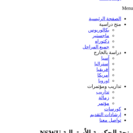
Menu
الصفحة الرئيسية
منح دراسية
بكالوريوس
ماجستير
دكتوراه
جميع المراحل
دراسة بالخارج
آسيا
أستراليا
أفريقيا
أمريكا
اوروبا
تداريب ومؤتمرات
تداريب
زمالة
مؤتمر
كورسات
إرشادات التقديم
تواصل معنا
منحة الحكومة الأسترالية NSWU