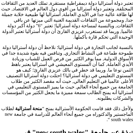
تعتبر دولة أستراليا دولة ديمقراطية مستقرة, تملك العديد من الثقافات
المختلفة, وتعتبر دولة أستراليا من أقوى دول العالم في الاقتصاد, حيث
لها طاقة عالية جدا في الأيدي العاملة, أستراليا لها طبيعية خلابة جميلة
جدا, ومجموعة من الثقافات القديمة الغنية التي ميزتها عن باقي
الثقافات, وبالنسبة لمساحة دولة أستراليا؛ تعتبر “6” دولة أكبر دولة
عالميا, وربما قد تستغرب عزيزي القارئ أن دولة أستراليا تعتبر الدولة
الوحيدة التي تحكم قارة بأكملها.
بالنسبة لجانب التجارة في دولة أستراليا؛ نلاحظ أن دولة أستراليا دولة
طموحة طماعة في النشاط التجاري, وتنافس فيه بقوة شديدة جدا في
الأسواق الدولية, مما يوفر الكثير من فرص العمل للشباب وزيادة
الأيدي العاملة, كما أن المستوى المعيشي في أستراليا يعتبر باهظ
الثمن نوعا ما. وربما قد خطر في بالك عزيزي القارئ؛ كيف هو
المستوى التعليمي في دولة أستراليا؟ احتلت دولة أستراليا التصنيف
الأعلى عالميا في التعليم العالي, حيث أنه مقصد الكثير من طلاب
الجامعة من حميع أنحاء العالم, حيث ما يميز المستوى التعليمي في
أستراليا أنه يمنح الطالب سمعة مميزة ما يجعل الكثير من المؤسسات
والشركات يطلبونه.
ولأجل ذلك فقد قامت الحكومة الأسترالية بمنح “
منحة أسترالية
لطلاب
الماجستير والدكتوراه من جميع أنحاء العالم للدراسة في
جامعة new
“.
south wales
نبذة عن جامعة "new south wales" في