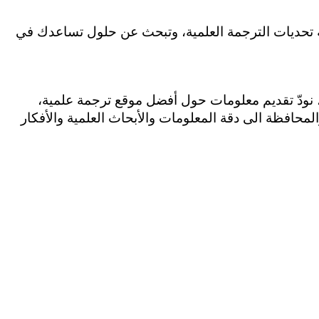
 تساعدك في تلبية احتياجاتك العلمية والأكاديمية بشكل مثالي؟ هل تواجه تحديات الترجمة العلمية، وتبحث عن حلول تساعدك في 
” كنّا ومازلنا ندرك مدى أهمية العلم والمعرفة في التواصل العالمي، وتطوّر المجتمع، لأجل ذلك، نودّ تقديم معلومات حول أفضل موقع ترجمة علمية، 
فسواءًا كنت طالباً أو باحثاً في مجال ما، فإنّك تستطيع الاعتماد على هذه المواقع المميزة، كونها تتميّز بالجودة العالية، والمحافظة الى دقة المعلومات والأبحاث العلمية والأفكار 