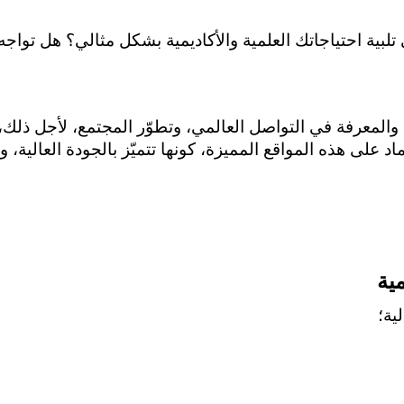
ية
ية؛