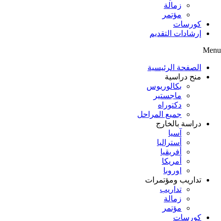
زمالة
مؤتمر
كورسات
إرشادات التقديم
Menu
الصفحة الرئيسية
منح دراسية
بكالوريوس
ماجستير
دكتوراه
جميع المراحل
دراسة بالخارج
آسيا
أستراليا
أفريقيا
أمريكا
اوروبا
تداريب ومؤتمرات
تداريب
زمالة
مؤتمر
كورسات