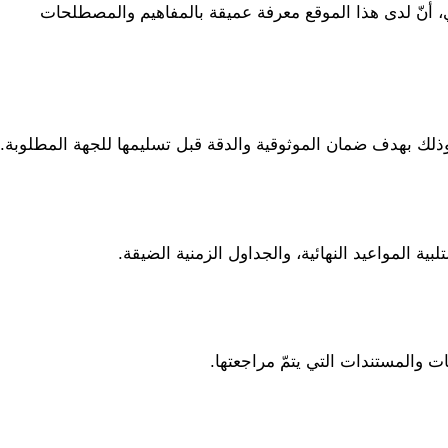
يعمل موقع ترجمة علمية في الغالب مع مجموعة من المترجمين المحترفين والمتخصصين في المجالات العلمية المختلفة، وهذا يعني، أنّ لدى هذا الموقع معرفة عميقة بالمفاهيم والمصطلحات 
ة، وذلك بهدف ضمان الموثوقية والدقة قبل تسليمها للجهة المطلوبة.
ة المواعيد النهائية، والجداول الزمنية الضيقة.
 والمستندات التي يتمّ مراجعتها.