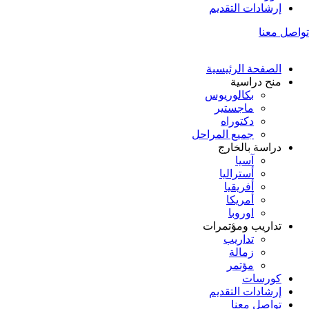
إرشادات التقديم
تواصل معنا
الصفحة الرئيسية
منح دراسية
بكالوريوس
ماجستير
دكتوراه
جميع المراحل
دراسة بالخارج
آسيا
أستراليا
أفريقيا
أمريكا
اوروبا
تداريب ومؤتمرات
تداريب
زمالة
مؤتمر
كورسات
إرشادات التقديم
تواصل معنا