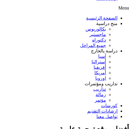
Menu
الصفحة الرئيسية
منح دراسية
بكالوريوس
ماجستير
دكتوراه
جميع المراحل
دراسة بالخارج
آسيا
أستراليا
أفريقيا
أمريكا
اوروبا
تداريب ومؤتمرات
تداريب
زمالة
مؤتمر
كورسات
إرشادات التقديم
تواصل معنا
أفضل موقع ترجمة علمية