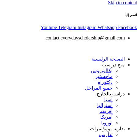
Skip to content
انضم إلينا
Youtube
Telegram
Instagram
Whatsapp
Facebook
contact.everydayscholarship@gmail.com
الصفحة الرئيسية
منح دراسية
بكالوريوس
ماجستير
دكتوراه
جميع المراحل
دراسة بالخارج
آسيا
أستراليا
أفريقيا
أمريكا
اوروبا
تداريب ومؤتمرات
تداريب