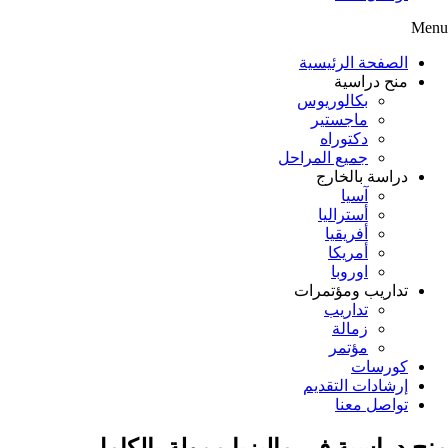
Menu
الصفحة الرئيسية
منح دراسية
بكالوريوس
ماجستير
دكتوراه
جميع المراحل
دراسة بالخارج
آسيا
أستراليا
أفريقيا
أمريكا
اوروبا
تداريب ومؤتمرات
تداريب
زمالة
مؤتمر
كورسات
إرشادات التقديم
تواصل معنا
منح دراسية في ماليزيا ممولة بالكامل