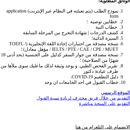
الوثائق المطلوبة:
نموذج الطلب (يتم تعبئته في النظام عبر الإنترنت) application
form
خطابين توصية ؛
خطاب النية
كشف الدرجات | شهادة التخرج من المرحلة السابقة
السيرة الذاتية؛
نسخة مصدقة من اختبارات إجادة اللغة الإنجليزية (TOEFL /
IELTS / PTE / CAE / CPE / MUET / مؤهل معادل) ؛
نسخة مصدقة من جواز السفر كدليل على الجنسية (بحد أدنى 18
شهرًا من الصلاحية) ؛
تقرير الفحص الطبي. و يوجد وثيقة لذلك ماعليك سوى ملأها من
طرف عيادة| دكتور
دليل التطعيم COVID-19.
خطاب القبول في احد الجامعات ان وجد
الموقع الرسمي
التقديم من خلال فريق محترف لزيادة نسبة القبول
التقديم على المنحة مباشرة
الانضمام على التلغرام من هنا