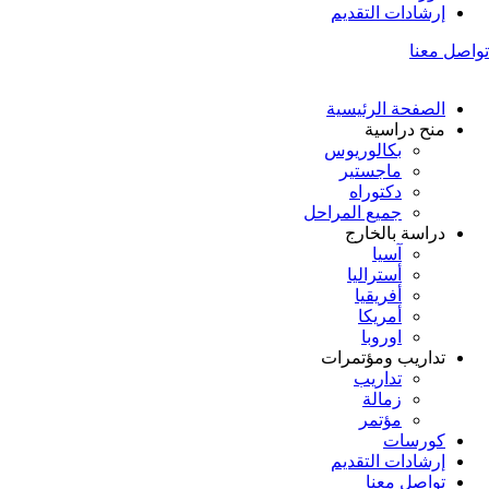
إرشادات التقديم
تواصل معنا
الصفحة الرئيسية
منح دراسية
بكالوريوس
ماجستير
دكتوراه
جميع المراحل
دراسة بالخارج
آسيا
أستراليا
أفريقيا
أمريكا
اوروبا
تداريب ومؤتمرات
تداريب
زمالة
مؤتمر
كورسات
إرشادات التقديم
تواصل معنا