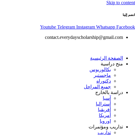
Skip to content
انضم إلينا
Youtube
Telegram
Instagram
Whatsapp
Facebook
contact.everydayscholarship@gmail.com
الصفحة الرئيسية
منح دراسية
بكالوريوس
ماجستير
دكتوراه
جميع المراحل
دراسة بالخارج
آسيا
أستراليا
أفريقيا
أمريكا
اوروبا
تداريب ومؤتمرات
تداريب