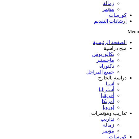
زمالة
مؤتمر
كورسات
إرشادات التقديم
Menu
الصفحة الرئيسية
منح دراسية
بكالوريوس
ماجستير
دكتوراه
جميع المراحل
دراسة بالخارج
آسيا
أستراليا
أفريقيا
أمريكا
اوروبا
تداريب ومؤتمرات
تداريب
زمالة
مؤتمر
كورسات