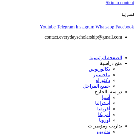
Skip to content
انضم إلينا
Youtube
Telegram
Instagram
Whatsapp
Facebook
contact.everydayscholarship@gmail.com
الصفحة الرئيسية
منح دراسية
بكالوريوس
ماجستير
دكتوراه
جميع المراحل
دراسة بالخارج
آسيا
أستراليا
أفريقيا
أمريكا
اوروبا
تداريب ومؤتمرات
تداريب