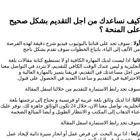
كيف نساعدك من اجل التقديم بشكل صحيح
على المنحة ؟​
أولا
: سوف تجد على قناتنا باليوتيوب فيديو شرح دقيقة لهذه الفرصة
من الألف إلى الياء، باتباع الخطوات سوف تقدم بشكل ناجح
ثانيا
: اذا ليست لديك المهارة الكافية او لا تستطيع كتابة مقالات بلغة
انجليزية و ليس عندك الوقت الكافي للتقديم، لا تتردد في التواصل معنا
من اجل مساعدتك في التقديم، فريقنا يتميز بالمهارة العالية و
الاحترافية في التقديم و ساعدنا العديد في الحصول على قبول.
سوف تجد رابط الاستمارة للتقديم من خلالنا اسفل المقالة
ثالثا
: اذا لديك وثائق بلغة عربية او فرنسية و تحتاج إلى ترجمتها بلغة
انجليزية، تواصل معنا الان، خلال 24 تكون الوثائق جاهزة لك، نوفر عليك
عناء الذهاب إلى المكتب و الانتظار الطويل و أيضا المبالغ الضخمة
سوف تجد رابط الاستمارة اسفل المقالة
رابعا
: اذا تريد البحث عن فرص عمل أو انجاز سيرة ذاتية لإيجاد عمل
في تخصصك في البلد الذي تريد ..