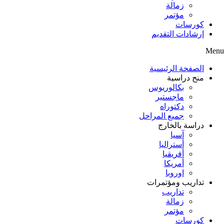
زمالة
مؤتمر
كورسات
إرشادات التقديم
Menu
الصفحة الرئيسية
منح دراسية
بكالوريوس
ماجستير
دكتوراه
جميع المراحل
دراسة بالخارج
آسيا
أستراليا
أفريقيا
أمريكا
اوروبا
تداريب ومؤتمرات
تداريب
زمالة
مؤتمر
كورسات