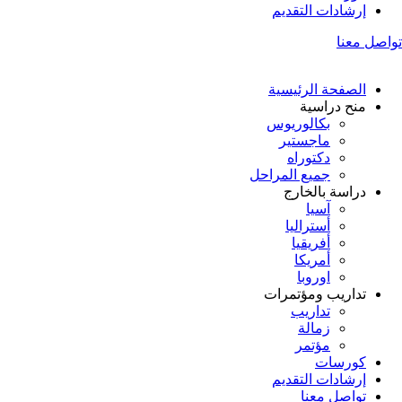
إرشادات التقديم
تواصل معنا
الصفحة الرئيسية
منح دراسية
بكالوريوس
ماجستير
دكتوراه
جميع المراحل
دراسة بالخارج
آسيا
أستراليا
أفريقيا
أمريكا
اوروبا
تداريب ومؤتمرات
تداريب
زمالة
مؤتمر
كورسات
إرشادات التقديم
تواصل معنا