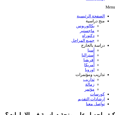
Menu
الصفحة الرئيسية
منح دراسية
بكالوريوس
ماجستير
دكتوراه
جميع المراحل
دراسة بالخارج
آسيا
أستراليا
أفريقيا
أمريكا
اوروبا
تداريب ومؤتمرات
تداريب
زمالة
مؤتمر
كورسات
إرشادات التقديم
تواصل معنا
كيف احصل على منحة دراسية في الامارات؟