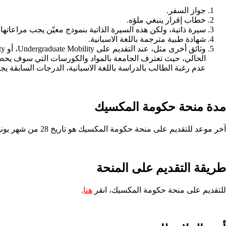
جواز السفر.
خطاب إقرار ينبغي ملؤه.
سيرة ذاتية، ولكن هذه السيرة الذاتية بنموذج معيّن يجب مراعاتها، فكما ذكر في المو
شهادة طبية مترجمة باللغة الاسبانية.
الحالي، حيث تعترف الجامعة بالمواد والكورسات التي سوف يحصل ع
عدم رغبة الطالب بالدراسة باللغة الاسبانية، الدرجات السابقة يجب أن تكون 85%، شهادة التخرج وكشف الدرجات في حال التقديم على ماستر أو دكتوراه أ
مدة منحة حكومة المكسيك
آخر موعد للتقديم على منحة حكومة المكسيك هو تاريخ 28 من شهر يونيو 2024 في الساعة الـ 3 عصراً بتوقيت دولة المكسيك، والدراسة سوف تكون سوف تكون في شهر سبتمبر 2024م.
طريقة التقديم على المنحة
للتقديم على منحة حكومة المكسيك، انقر
هنا
.