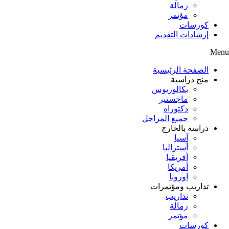
زمالة
مؤتمر
كورسات
إرشادات التقديم
Menu
الصفحة الرئيسية
منح دراسية
بكالوريوس
ماجستير
دكتوراه
جميع المراحل
دراسة بالخارج
آسيا
أستراليا
أفريقيا
أمريكا
اوروبا
تداريب ومؤتمرات
تداريب
زمالة
مؤتمر
كورسات