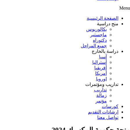
Menu
الصفحة الرئيسية
منح دراسية
بكالوريوس
ماجستير
دكتوراه
جميع المراحل
دراسة بالخارج
آسيا
أستراليا
أفريقيا
أمريكا
اوروبا
تداريب ومؤتمرات
تداريب
زمالة
مؤتمر
كورسات
إرشادات التقديم
تواصل معنا
منحة حكومة المكسيك 2024