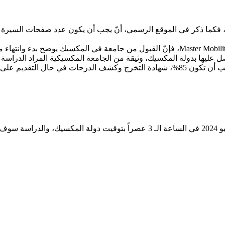
قع الرسمي، أنّ يجب أن يكون عدد صفحات السيرة الذاتية حوالي 4 صفحات، ولكن يفضل أن يكون ع
وثائق أخرى مثل، عند التقديم على Undergraduate Mobility، أو Master Mobility، فإنّ الق
ليها بدولة المكسيك، وثيقة من الجامعة المكسيكية المراد الدراسة فيه
و أبحاث ما بعد الدكتوراه.