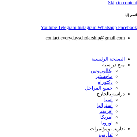
Skip to content
انضم إلينا
Youtube
Telegram
Instagram
Whatsapp
Facebook
contact.everydayscholarship@gmail.com
الصفحة الرئيسية
منح دراسية
بكالوريوس
ماجستير
دكتوراه
جميع المراحل
دراسة بالخارج
آسيا
أستراليا
أفريقيا
أمريكا
اوروبا
تداريب ومؤتمرات
تداريب