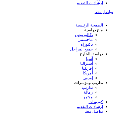
إرشادات التقديم
تواصل معنا
الصفحة الرئيسية
منح دراسية
بكالوريوس
ماجستير
دكتوراه
جميع المراحل
دراسة بالخارج
آسيا
أستراليا
أفريقيا
أمريكا
اوروبا
تداريب ومؤتمرات
تداريب
زمالة
مؤتمر
كورسات
إرشادات التقديم
تواصل معنا