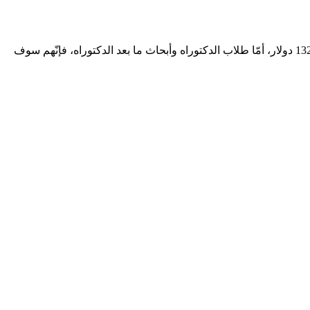
بالنسبة لطلاب Undergraduate Mobility، وطلاب Master Mobility، وطلاب Master Degree، فإنّهم سوف يحصلون على راتب يصل إلى 13200 دولار، أمّا طلاب الدكتوراه وأبحاث ما بعد الدكتوراه، فإنّهم سوف