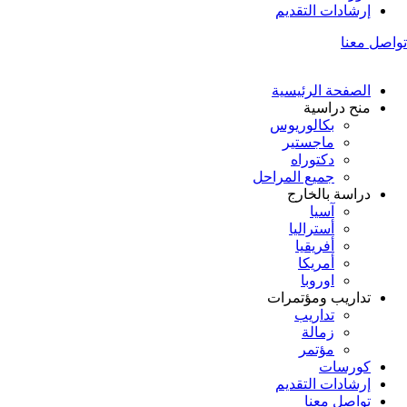
إرشادات التقديم
تواصل معنا
الصفحة الرئيسية
منح دراسية
بكالوريوس
ماجستير
دكتوراه
جميع المراحل
دراسة بالخارج
آسيا
أستراليا
أفريقيا
أمريكا
اوروبا
تداريب ومؤتمرات
تداريب
زمالة
مؤتمر
كورسات
إرشادات التقديم
تواصل معنا