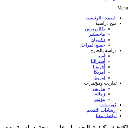
Menu
الصفحة الرئيسية
منح دراسية
بكالوريوس
ماجستير
دكتوراه
جميع المراحل
دراسة بالخارج
آسيا
أستراليا
أفريقيا
أمريكا
اوروبا
تداريب ومؤتمرات
تداريب
زمالة
مؤتمر
كورسات
إرشادات التقديم
تواصل معنا
اكتشف كيفية الحصول على منحة دراسية بعد