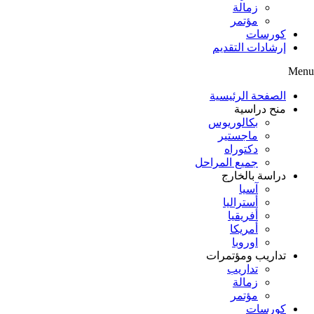
زمالة
مؤتمر
كورسات
إرشادات التقديم
Menu
الصفحة الرئيسية
منح دراسية
بكالوريوس
ماجستير
دكتوراه
جميع المراحل
دراسة بالخارج
آسيا
أستراليا
أفريقيا
أمريكا
اوروبا
تداريب ومؤتمرات
تداريب
زمالة
مؤتمر
كورسات