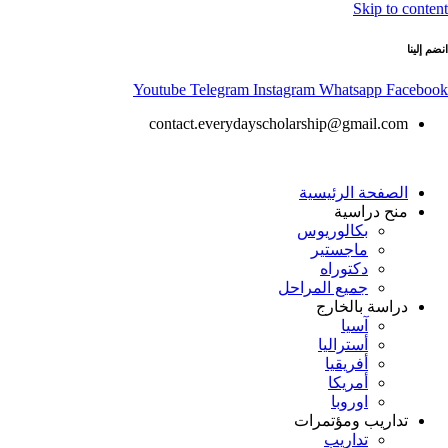
Skip to content
انضم إلينا
Youtube
Telegram
Instagram
Whatsapp
Facebook
contact.everydayscholarship@gmail.com
الصفحة الرئيسية
منح دراسية
بكالوريوس
ماجستير
دكتوراه
جميع المراحل
دراسة بالخارج
آسيا
أستراليا
أفريقيا
أمريكا
اوروبا
تداريب ومؤتمرات
تداريب