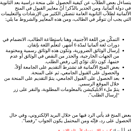
يتساءل بعض الطلاّب عن كيفية الحصول على منحة دراسية بعد الثانوية
في دولة ألمانيا، ومن الجدير بالذّكر! أنّ معايير القبول في المنح
الألمانية لطلاّب الثانوية العامة تتضمّن الكثير من الإرشادات والتعليمات
التي يجب أن تتوفّر في الطالب، ومن هذه المعايير والشروط ما يلي:
التمكّن من اللغة الأجنبية، وهنا باستطاعة الطالب، الانضمام في
دورات لغة ألمانيا لمدّة 6 أشهر، لتعلّم اللغة بإتقان.
إرسال الوثائق الضرورية، وتكون هذه الوثائق رسمية ومختومة
من الجهات الخارجية، والحذر من النقص في الوثائق أو عدم
ختمها، كون ذلك تؤدّي إلى رفض الطلب.
بعض المنح الألمانية قد تشترط التقديم على الجامعة أوّلاً،
والحصول على القبول الجامعي، ثم على المنحة.
بعد الحصول على القبول الجامعي، يتمّ التقديم على المنحة من
خلال الموقع الرسمي.
يتمّ ملء الابليكيشن بالمعلومات المطلوبة، والنقر على زر
“إرسال الطلب”.
بعض المنح قد يأتي الرد فيها من خلال البريد الإلكتروني، وفي حال
الحصول على رد، فإنّه ومن المحتمل يكون الجواب “رفضاً”.
اقرأ أيضا؛
كيفية الاستعداد لأسئلة الانترفيو
.