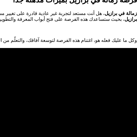
زمالة في برازيل
، هل أنت مستعد لتجربة غير عادية قادرة على تغيير م
برازيل
، بحيث ستساعدك هذه الفرصة على فتح أبواب المعرفة والتطوير في 
وكل ما عليك فعله هو، اغتنام هذه الفرصة لتوسعة آفاقك، والتعلّم من ا