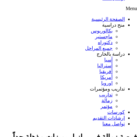
Menu
الصفحة الرئيسية
منح دراسية
بكالوريوس
ماجستير
دكتوراه
جميع المراحل
دراسة بالخارج
آسيا
أستراليا
أفريقيا
أمريكا
اوروبا
تداريب ومؤتمرات
تداريب
زمالة
مؤتمر
كورسات
إرشادات التقديم
تواصل معنا
فرصة زمالة في برازيل بميزات مذهلة جداً