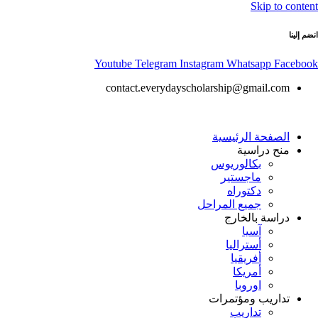
Skip to content
انضم إلينا
Youtube
Telegram
Instagram
Whatsapp
Facebook
contact.everydayscholarship@gmail.com
الصفحة الرئيسية
منح دراسية
بكالوريوس
ماجستير
دكتوراه
جميع المراحل
دراسة بالخارج
آسيا
أستراليا
أفريقيا
أمريكا
اوروبا
تداريب ومؤتمرات
تداريب