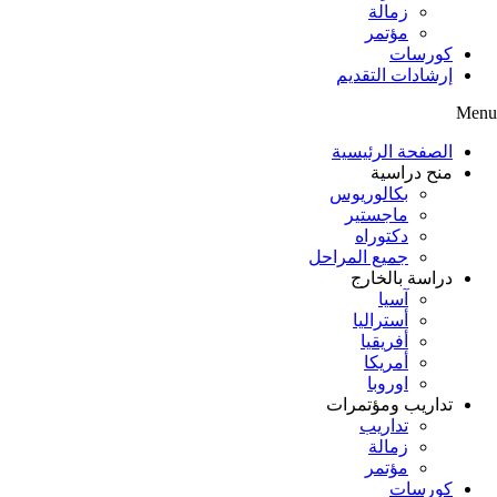
زمالة
مؤتمر
كورسات
إرشادات التقديم
Menu
الصفحة الرئيسية
منح دراسية
بكالوريوس
ماجستير
دكتوراه
جميع المراحل
دراسة بالخارج
آسيا
أستراليا
أفريقيا
أمريكا
اوروبا
تداريب ومؤتمرات
تداريب
زمالة
مؤتمر
كورسات