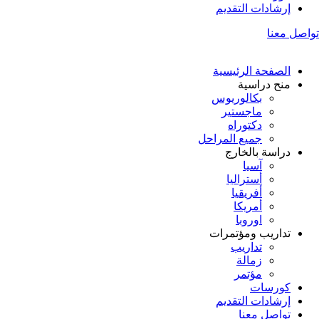
إرشادات التقديم
تواصل معنا
الصفحة الرئيسية
منح دراسية
بكالوريوس
ماجستير
دكتوراه
جميع المراحل
دراسة بالخارج
آسيا
أستراليا
أفريقيا
أمريكا
اوروبا
تداريب ومؤتمرات
تداريب
زمالة
مؤتمر
كورسات
إرشادات التقديم
تواصل معنا