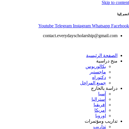
Skip to content
انضم إلينا
Youtube
Telegram
Instagram
Whatsapp
Facebook
contact.everydayscholarship@gmail.com
الصفحة الرئيسية
منح دراسية
بكالوريوس
ماجستير
دكتوراه
جميع المراحل
دراسة بالخارج
آسيا
أستراليا
أفريقيا
أمريكا
اوروبا
تداريب ومؤتمرات
تداريب