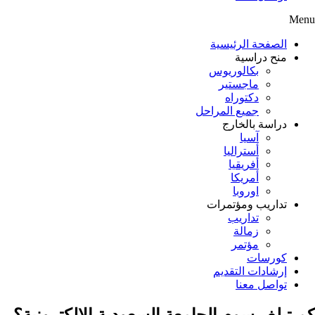
Menu
الصفحة الرئيسية
منح دراسية
بكالوريوس
ماجستير
دكتوراه
جميع المراحل
دراسة بالخارج
آسيا
أستراليا
أفريقيا
أمريكا
اوروبا
تداريب ومؤتمرات
تداريب
زمالة
مؤتمر
كورسات
إرشادات التقديم
تواصل معنا
كم تبلغ رسوم الجامعة السعودية الإلكترونية؟