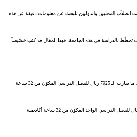
 دفعت الطلاّب المحليين والدوليين للبحث عن معلومات دقيقة عن هذه
 تخطّط بالدراسة في هذه الجامعة، فهذا المقال قد كتب خصّيصاً
تبلغ رسوم الجامعة السعودية الإلكترونية للترم الواحد لمرحلة البكالوريوس ما يقارب الـ 265 ريال سعودي، وذلك للساعة الأكاديميّة الواحدة، أي ما يقارب الـ 7925 ريال للفصل الدراسي المكوّن من 32 ساعة