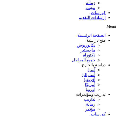
زمالة
مؤتمر
كورسات
إرشادات التقديم
Menu
الصفحة الرئيسية
منح دراسية
بكالوريوس
ماجستير
دكتوراه
جميع المراحل
دراسة بالخارج
آسيا
أستراليا
أفريقيا
أمريكا
اوروبا
تداريب ومؤتمرات
تداريب
زمالة
مؤتمر
كورسات