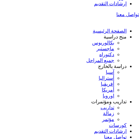
إرشادات التقديم
تواصل معنا
الصفحة الرئيسية
منح دراسية
بكالوريوس
ماجستير
دكتوراه
جميع المراحل
دراسة بالخارج
آسيا
أستراليا
أفريقيا
أمريكا
اوروبا
تداريب ومؤتمرات
تداريب
زمالة
مؤتمر
كورسات
إرشادات التقديم
تواصل معنا