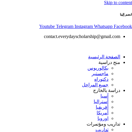
Skip to content
انضم إلينا
Youtube
Telegram
Instagram
Whatsapp
Facebook
contact.everydayscholarship@gmail.com
الصفحة الرئيسية
منح دراسية
بكالوريوس
ماجستير
دكتوراه
جميع المراحل
دراسة بالخارج
آسيا
أستراليا
أفريقيا
أمريكا
اوروبا
تداريب ومؤتمرات
تداريب