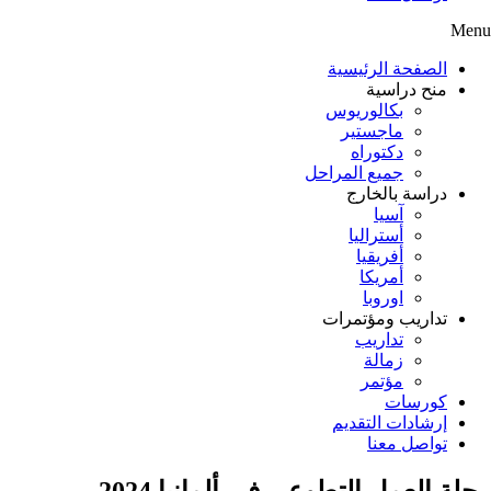
Menu
الصفحة الرئيسية
منح دراسية
بكالوريوس
ماجستير
دكتوراه
جميع المراحل
دراسة بالخارج
آسيا
أستراليا
أفريقيا
أمريكا
اوروبا
تداريب ومؤتمرات
تداريب
زمالة
مؤتمر
كورسات
إرشادات التقديم
تواصل معنا
رحلة العمل التطوعي في ألمانيا 2024