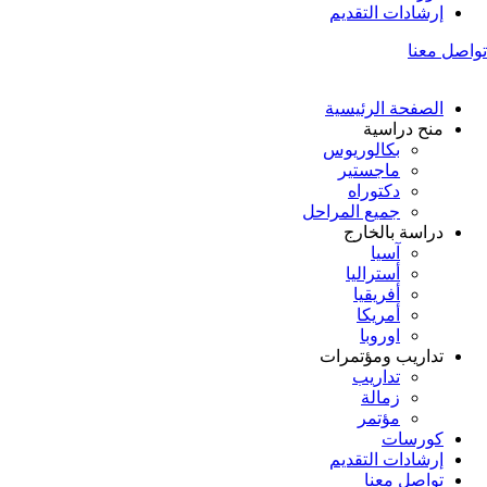
إرشادات التقديم
تواصل معنا
الصفحة الرئيسية
منح دراسية
بكالوريوس
ماجستير
دكتوراه
جميع المراحل
دراسة بالخارج
آسيا
أستراليا
أفريقيا
أمريكا
اوروبا
تداريب ومؤتمرات
تداريب
زمالة
مؤتمر
كورسات
إرشادات التقديم
تواصل معنا