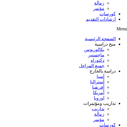
زمالة
مؤتمر
كورسات
إرشادات التقديم
Menu
الصفحة الرئيسية
منح دراسية
بكالوريوس
ماجستير
دكتوراه
جميع المراحل
دراسة بالخارج
آسيا
أستراليا
أفريقيا
أمريكا
اوروبا
تداريب ومؤتمرات
تداريب
زمالة
مؤتمر
كورسات