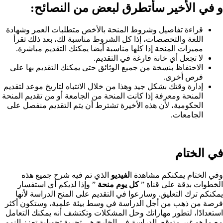
و في الأخير سأتطرق لبعض من النصائح:‏
قراءة تفاصيل وشروط المنحة بالأخص متطلبات العمر وشهادة
اللغة والتخصصات، إذا كل الشروط مناسبة لك، بعد ذلك تقرأ
مميزات المنحة إذا كلها مناسبة أيضا يمكنك التقديم مباشرة.
لا تجعل أي خانة فارغة في التقديم.
الاحتفاظ بنسخة من جميع الوثائق حتى يمكنك التقديم بها على
فرص أخرى.
إدارة وقتك بشكل جيد وهذا من خلال الانتباه لتاريخ موعد لتقديم
المنحة ومعرفة إذا كانت المنحة من الجامعة أو من تقديم المنحة
الحكومية، لأن هذه الأخيرة تشترط أن يتم التقديم منفصل على
الجامعات.
في الختام
وفي الختام يمكنكم مشاهدة ا
لفيديو
الذي تم فيه شرح جميع هذه
الخطوات بدقة على قناة ”
ك
ل
ي
و
م منحة
” وإذا لديكم أي استفسار
يمكنكم ترك التعليق. وسارعوا في التقديم على المنح الدراسة لأنها
فرصة من ذهب من أجل الدراسة في وسط بيئة علمية، وستكون أكثر
استعدادًا، لتطور مهاراتك وحل المشكلات وتكتشف أنه يمكنك التعامل
مع ما هو غير متوقع. الدراسة في الخارج هي تجربة تحويلية تعزز النمو