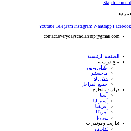
Skip to content
انضم إلينا
Youtube
Telegram
Instagram
Whatsapp
Facebook
contact.everydayscholarship@gmail.com
الصفحة الرئيسية
منح دراسية
بكالوريوس
ماجستير
دكتوراه
جميع المراحل
دراسة بالخارج
آسيا
أستراليا
أفريقيا
أمريكا
اوروبا
تداريب ومؤتمرات
تداريب