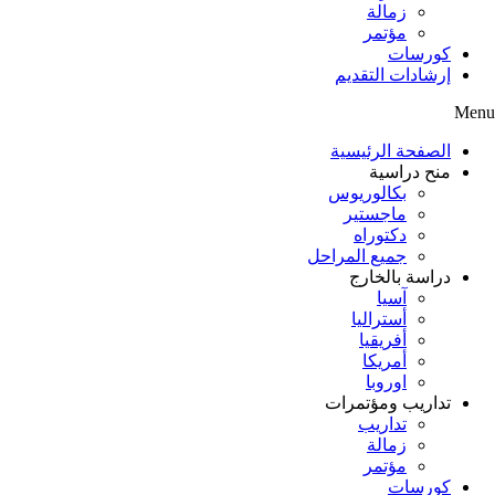
زمالة
مؤتمر
كورسات
إرشادات التقديم
Menu
الصفحة الرئيسية
منح دراسية
بكالوريوس
ماجستير
دكتوراه
جميع المراحل
دراسة بالخارج
آسيا
أستراليا
أفريقيا
أمريكا
اوروبا
تداريب ومؤتمرات
تداريب
زمالة
مؤتمر
كورسات