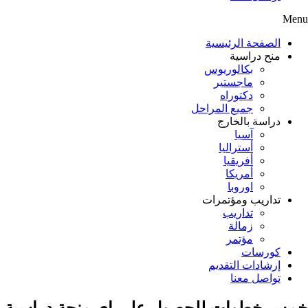
Menu
الصفحة الرئيسية
منح دراسية
بكالوريوس
ماجستير
دكتوراه
جميع المراحل
دراسة بالخارج
آسيا
أستراليا
أفريقيا
أمريكا
اوروبا
تداريب ومؤتمرات
تداريب
زمالة
مؤتمر
كورسات
إرشادات التقديم
تواصل معنا
خمس خطوات للحصول على اي منحة دراسية