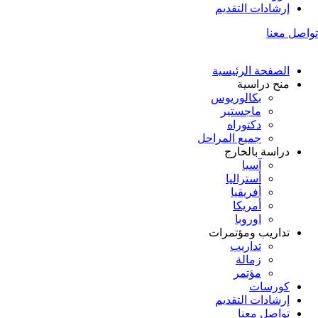
إرشادات التقديم
تواصل معنا
الصفحة الرئيسية
منح دراسية
بكالوريوس
ماجستير
دكتوراه
جميع المراحل
دراسة بالخارج
آسيا
أستراليا
أفريقيا
أمريكا
اوروبا
تداريب ومؤتمرات
تداريب
زمالة
مؤتمر
كورسات
إرشادات التقديم
تواصل معنا